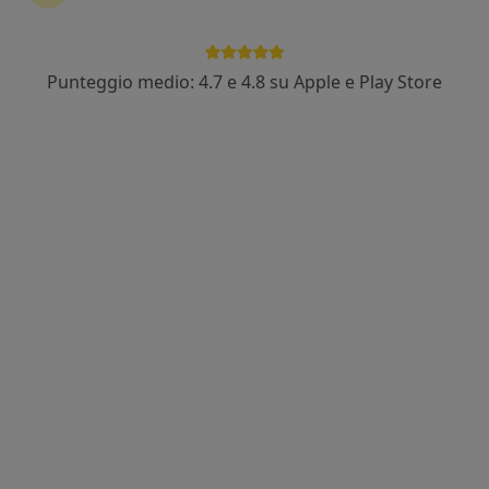
Punteggio medio: 4.7 e 4.8 su Apple e Play Store
Dott.ssa Giorgia Di Pietro
Fisioterapista
46 recensioni
Indirizzo 1
Indirizzo 2
Largo Giovanni Roncagli 6, Lido Di Ostia
•
Mappa
Polomed LIDO
Fisioterapia
da 60 €
Questo dottore non ha ancora attivato le prenotazioni online presso questo indirizzo.
Chiedi di attivare le prenotazioni online