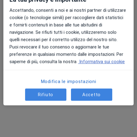
Chiedi di attivare le prenotazioni online
Accettando, consenti a noi e ai nostri partner di utilizzare
cookie (o tecnologie simili) per raccogliere dati statistici
e fornirti contenuti in base alle tue abitudini di
navigazione. Se rifiuti tutti i cookie, utilizzeremo solo
quelli necessari per il corretto utilizzo del nostro sito.
Puoi revocare il tuo consenso o aggiornare le tue
preferenze in qualsiasi momento dalle impostazioni. Per
saperne di più, consulta la nostra
Informativa sui cookie
Dr. Federico Martello
·
Altro
Fisiatra
Modifica le impostazioni
228 recensioni
Rifiuto
Accetto
Viale A. Zambrini 14, Lido Di Ostia
•
Mappa
Marilab
Visita fisiatrica
120 €
Questo dottore non ha ancora attivato le prenotazioni online presso questo indirizzo.
Chiedi di attivare le prenotazioni online