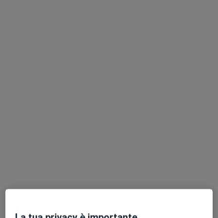
Dr. Giovannoli Simone
·
Altro
Osteopata, Fisioterapista, Chinesiologo
99 recensioni
Indirizzo 1
Indirizzo 2
Indirizzo 3
Via Federico Paolini 70, Lido Di Ostia
•
Mappa
Abi & Riabi
Fisioterapia
da 50 €
Questo dottore non ha ancora attivato le prenotazioni online presso questo indirizzo.
La tua privacy è importante