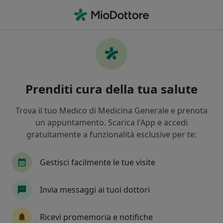
Men
Gonartrosi Artrosi Del Ginocchio • Lido Di Ostia, RM
Filters
• 1
Assicurazione
Map
Specialisti in trattamento Gonartrosi
Prenditi cura della tua salute
(artrosi del ginocchio) a Lido Di Ostia
In che modo ordiniamo i risultati
Trova il tuo Medico di Medicina Generale e prenota
un appuntamento. Scarica l'App e accedi
gratuitamente a funzionalità esclusive per te:
Che specializzazione stai cercando?
Fisioterapista
Osteopata
Posturologo
Gestisci facilmente le tue visite
Invia messaggi ai tuoi dottori
Ricevi promemoria e notifiche