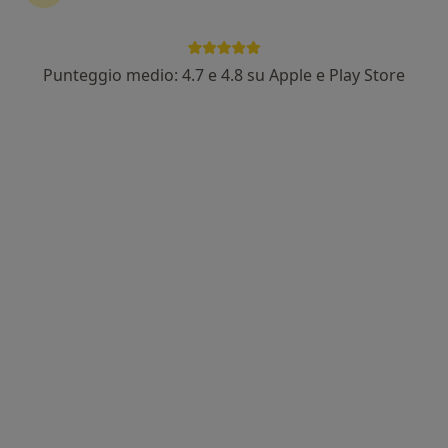
48 recensioni
Viale Nuova Florida 153, Ardea
•
Mappa
Diagnostica Nuova Florida
Punteggio medio: 4.7 e 4.8 su Apple e Play Store
Prima visita fisiatrica
60 €
Questo dottore non ha ancora attivato le prenotazioni online presso questo indirizzo.
Chiedi di attivare le prenotazioni online
Diagnostica Nuova Florida
Poliambulatorio
·
Altro
Fisiatra, Endocrinologo, Urologo