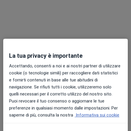
Fisiatra a domicilio Roma
·
Altro
Fisiatra
Via, Roma
•
Mappa
Soccorso Medico Domiciliare
La tua privacy è importante
Visita fisiatrica domiciliare
da 180 €
Accettando, consenti a noi e ai nostri partner di utilizzare
Questo dottore non ha ancora attivato le prenotazioni online presso questo indirizzo.
cookie (o tecnologie simili) per raccogliere dati statistici
Chiedi di attivare le prenotazioni online
e fornirti contenuti in base alle tue abitudini di
navigazione. Se rifiuti tutti i cookie, utilizzeremo solo
quelli necessari per il corretto utilizzo del nostro sito.
Puoi revocare il tuo consenso o aggiornare le tue
preferenze in qualsiasi momento dalle impostazioni. Per
saperne di più, consulta la nostra
Informativa sui cookie