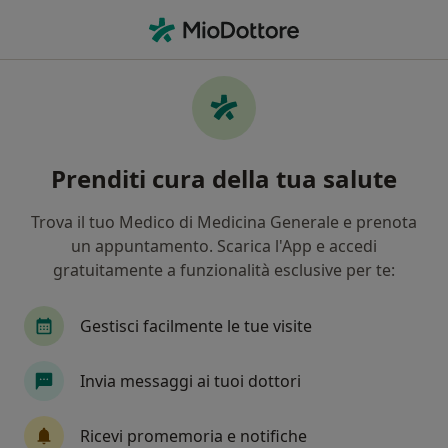
Men
Fisiatra • Ardea, RM
Filters
Assicurazione
Mappa
Fisiatri a Ardea. Prenota online la tua visita
Prenditi cura della tua salute
In che modo ordiniamo i risultati
Trova il tuo Medico di Medicina Generale e prenota
un appuntamento. Scarica l'App e accedi
gratuitamente a funzionalità esclusive per te:
Gestisci facilmente le tue visite
Invia messaggi ai tuoi dottori
Dott. Marc Daoud
·
Altro
Fisiatra
Ricevi promemoria e notifiche