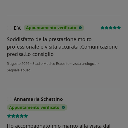
E.V.
Appuntamento verificato
E
Soddisfatto della prestazione molto
professionale e visita accurata .Comunicazione
precisa.Lo consiglio
5 agosto 2026
•
Studio Medico Esposito
•
visita urologica
•
secondo l'opinione dell'utente E.V.
Segnala abuso
Annamaria Schettino
A
Appuntamento verificato
Ho accompagnato mio marito alla visita dal