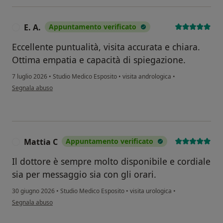
E. A.
Appuntamento verificato
E
Eccellente puntualità, visita accurata e chiara.
Ottima empatia e capacità di spiegazione.
7 luglio 2026
•
Studio Medico Esposito
•
visita andrologica
•
secondo l'opinione dell'utente E. A.
Segnala abuso
Mattia C
Appuntamento verificato
M
Il dottore è sempre molto disponibile e cordiale
sia per messaggio sia con gli orari.
30 giugno 2026
•
Studio Medico Esposito
•
visita urologica
•
secondo l'opinione dell'utente Mattia C
Segnala abuso