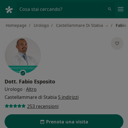
Men
Cosa stai cercando?
Homepage
Urologo
Castellammare Di Stabia
Fabio
Cambia citt
Dott.
Fabio Esposito
sulle specializzazioni
Urologo
·
Altro
Castellammare di Stabia
5 indirizzi
253 recensioni
Prenota una visita