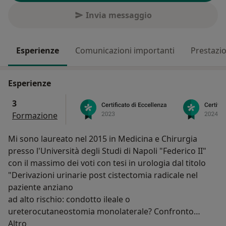
Invia messaggio
Esperienze
Comunicazioni importanti
Prestazio
Esperienze
3
Formazione
Mi sono laureato nel 2015 in Medicina e Chirurgia
presso l'Università degli Studi di Napoli "Federico II"
con il massimo dei voti con tesi in urologia dal titolo
"Derivazioni urinarie post cistectomia radicale nel
paziente anziano
ad alto rischio: condotto ileale o
ureterocutaneostomia monolaterale? Confronto
Su di me
complicanze e qualità di
Altro