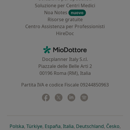
Soluzione per Centri Medici
Noa Notes
nuovo
Risorse gratuite
Centro Assistenza per Professionisti
HireDoc
Contatti
MioDottore - Homepage
Docplanner Italy S.r.l.
Piazzale delle Belle Arti 2
00196 Roma (RM), Italia
Partita IVA e codice Fiscale 09244850963
Facebook
si apre in una nuova scheda
Twitter
si apre in una nuova scheda
Linkedin
si apre in una nuova sc
Spotify
si apre in una nuo
si apre in una nuova scheda
si apre in una nuova scheda
si apre in una nuova scheda
si apre in una nuova sche
si apre in 
si a
Polska
,
Türkiye
,
España
,
Italia
,
Deutschland
,
Česko
,