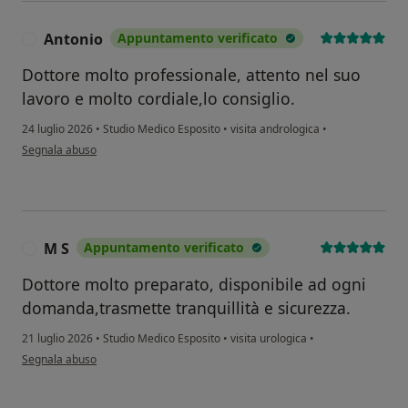
Antonio
Appuntamento verificato
A
Dottore molto professionale, attento nel suo
lavoro e molto cordiale,lo consiglio.
24 luglio 2026
•
Studio Medico Esposito
•
visita andrologica
•
secondo l'opinione dell'utente Antonio
Segnala abuso
M S
Appuntamento verificato
M
Dottore molto preparato, disponibile ad ogni
domanda,trasmette tranquillità e sicurezza.
21 luglio 2026
•
Studio Medico Esposito
•
visita urologica
•
secondo l'opinione dell'utente M S
Segnala abuso