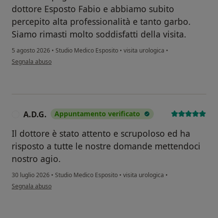
dottore Esposto Fabio e abbiamo subito
percepito alta professionalità e tanto garbo.
Siamo rimasti molto soddisfatti della visita.
5 agosto 2026
•
Studio Medico Esposito
•
visita urologica
•
secondo l'opinione dell'utente Annamaria Schettino
Segnala abuso
A.D.G.
Appuntamento verificato
A
Il dottore è stato attento e scrupoloso ed ha
risposto a tutte le nostre domande mettendoci
nostro agio.
30 luglio 2026
•
Studio Medico Esposito
•
visita urologica
•
secondo l'opinione dell'utente A.D.G.
Segnala abuso