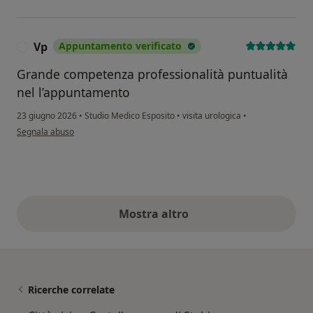
Vp
Appuntamento verificato
V
Grande competenza professionalità puntualità
nel l’appuntamento
23 giugno 2026
•
Studio Medico Esposito
•
visita urologica
•
secondo l'opinione dell'utente Vp
Segnala abuso
Mostra altro
opinioni di cui sopra
Ricerche correlate