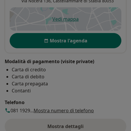
Via Nocera 136,
Castellammare di Stabia
80053
Vedi mappa
si apre in una nuova scheda
Disponibilità
Mostra l'agenda
Modalità di pagamento (visite private)
Carta di credito
Carta di debito
Carta prepagata
Contanti
Telefono
081 1929...
Mostra numero di telefono
Mostra dettagli
sull'indirizzo