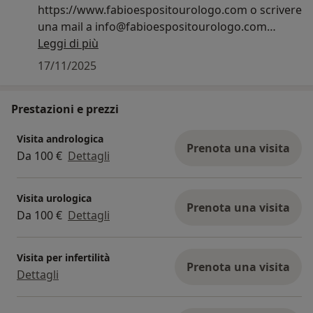
elenco dei farmaci assunti oltre che eventuali esami
https://www.fabioespositourologo.com o scrivere
ematochimici e strumentali precedentemente
una mail a info@fabioespositourologo.com
effettuati che possono arricchire la raccolta delle
Leggi di più
informazioni durante l'anamnesi.
Per prenotare una consulenza presso il CMO
17/11/2025
contattare il numero: 081 861 2428
Per prenotare una consulenza presso Medicina
Prestazioni e prezzi
Futura contattare il numero: 081 319 3111
Visita andrologica
Prenota una visita
Da 100 €
Dettagli
Visita urologica
Prenota una visita
Da 100 €
Dettagli
Visita per infertilità
Prenota una visita
Dettagli