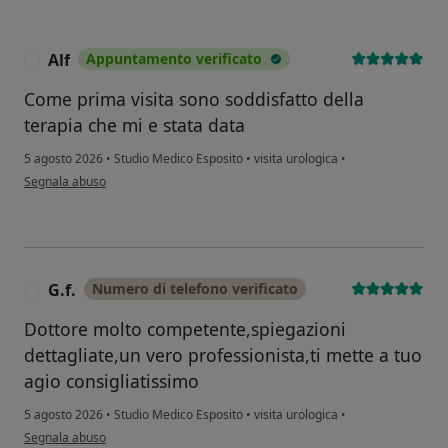
Alf
Appuntamento verificato
A
Come prima visita sono soddisfatto della
terapia che mi e stata data
5 agosto 2026
•
Studio Medico Esposito
•
visita urologica
•
secondo l'opinione dell'utente Alf
Segnala abuso
G.f.
Numero di telefono verificato
G
Dottore molto competente,spiegazioni
dettagliate,un vero professionista,ti mette a tuo
agio consigliatissimo
5 agosto 2026
•
Studio Medico Esposito
•
visita urologica
•
secondo l'opinione dell'utente G.f.
Segnala abuso