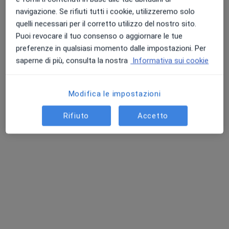
Questo centro non ha nessun professionista con date disponibili
navigazione. Se rifiuti tutti i cookie, utilizzeremo solo
Mostra profilo
quelli necessari per il corretto utilizzo del nostro sito.
Puoi revocare il tuo consenso o aggiornare le tue
preferenze in qualsiasi momento dalle impostazioni. Per
saperne di più, consulta la nostra
Informativa sui cookie
Modifica le impostazioni
Rifiuto
Accetto
Skin Medical Center
Poliambulatorio
·
Altro
Endocrinologo, Ostetrica, Ginecologo
768 recensioni
Piazza San Lorenzo 9- Scala A - Primo piano, Gallarate
•
Mappa
Skin Medical Center
Visita endocrinologica
150 €