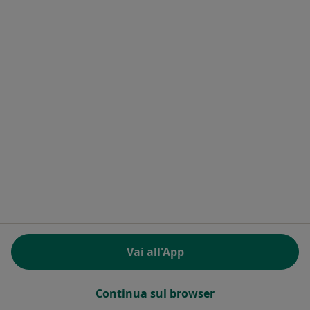
Premenopausa a Gallarate
Altro (15)
Altro nella categoria: Principali patologie trat
Assicurazioni/Convenzioni a Gallarate
Endocrinologi con Previmedical a Gallarate
Endocrinologi con Rbm salute a Gallarate
Endocrinologi con Metasalute a Gallarate
Endocrinologi con Aon a Gallarate
Homepage
Endocrinologo
Gallarate
Cambia città
Cambia città
Vai all'App
Servizi
Continua sul browser
Condizioni di Servizio