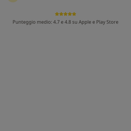
Dott.ssa Jessica Sabatino
·
Altro
Endocrinologa
74 recensioni
Punteggio medio: 4.7 e 4.8 su Apple e Play Store
Piazza San Lorenzo 9- Scala A - Primo piano, Gallarate
•
Mappa
Skin Medical Center
Visita endocrinologica
150 €
Questo dottore non ha ancora attivato le prenotazioni online presso questo indirizzo.
Chiedi di attivare le prenotazioni online
Dr. Giandomenico Mascheroni