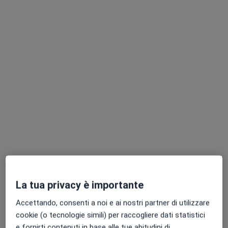
Fisio Med Service - Gallarate
Poliambulatorio
·
Altro
Endocrinologo, Urologo, Psicologo
1872 recensioni
Via Monterosso, 24, Gallarate
•
Mappa
Fisio Med Service - Gallarate
Prima visita endocrinologica
130 €
La tua privacy è importante
Nicoletta Bazzoni
Accettando, consenti a noi e ai nostri partner di utilizzare
Endocrinologo
cookie (o tecnologie simili) per raccogliere dati statistici
e fornirti contenuti in base alle tue abitudini di