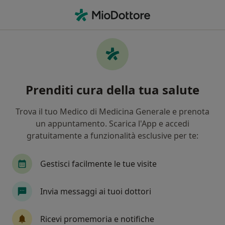
Men
Endocrinologo • Gallarate, VA
Filters
Assicurazione
Mappa
Endocrinologi a Gallarate. Prenota online la
Prenditi cura della tua salute
tua visita
In che modo ordiniamo i risultati
Trova il tuo Medico di Medicina Generale e prenota
un appuntamento. Scarica l'App e accedi
gratuitamente a funzionalità esclusive per te:
Gestisci facilmente le tue visite
Invia messaggi ai tuoi dottori
In evidenza
Ricevi promemoria e notifiche