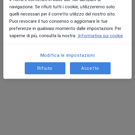
Visite in Studio
navigazione. Se rifiuti tutti i cookie, utilizzeremo solo
Visita endocrinologica
145 €
quelli necessari per il corretto utilizzo del nostro sito.
Questo dottore non ha ancora attivato le prenotazioni online presso questo indirizzo.
Puoi revocare il tuo consenso o aggiornare le tue
preferenze in qualsiasi momento dalle impostazioni. Per
Chiedi di attivare le prenotazioni online
saperne di più, consulta la nostra
Informativa sui cookie
Modifica le impostazioni
Rifiuto
Accetto
Dott.ssa Michela Barausse
·
Altro
Endocrinologa, Diabetologa
75 recensioni
Via Nuova Valassina, 3, Merone
•
Mappa
Homedica Centro Medico Polispecialistico