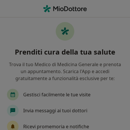
Men
Endocrinologo • Erba, CO
Filters
Assicurazione
Mappa
Endocrinologi a Erba. Prenota online la tua
Prenditi cura della tua salute
visita
In che modo ordiniamo i risultati
Trova il tuo Medico di Medicina Generale e prenota
un appuntamento. Scarica l'App e accedi
gratuitamente a funzionalità esclusive per te:
Gestisci facilmente le tue visite
Invia messaggi ai tuoi dottori
Dr. Nicoletta Colombo
Ricevi promemoria e notifiche
·
Altro
Endocrinologo, Ginecologo, Senologo