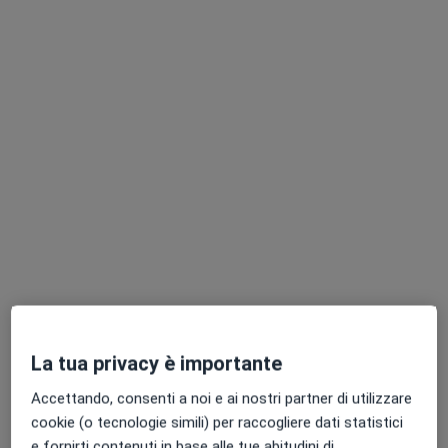
Mostra profilo
Dott. PIETRO PUTIGNANO
·
Altro
Endocrinologo, Diabetologo, Dietologo
814 recensioni
La tua privacy è importante
Indirizzo
Online
Accettando, consenti a noi e ai nostri partner di utilizzare
cookie (o tecnologie simili) per raccogliere dati statistici
Como
•
Mappa
e fornirti contenuti in base alle tue abitudini di