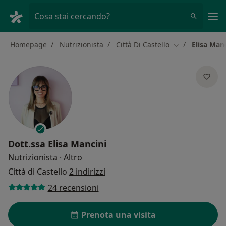
Men
Cosa stai cercando?
Homepage
Nutrizionista
Città Di Castello
Elisa Man
Cambia città
Dott.ssa
Elisa Mancini
sulle specializzazioni
Nutrizionista
·
Altro
Città di Castello
2 indirizzi
24 recensioni
Prenota una visita