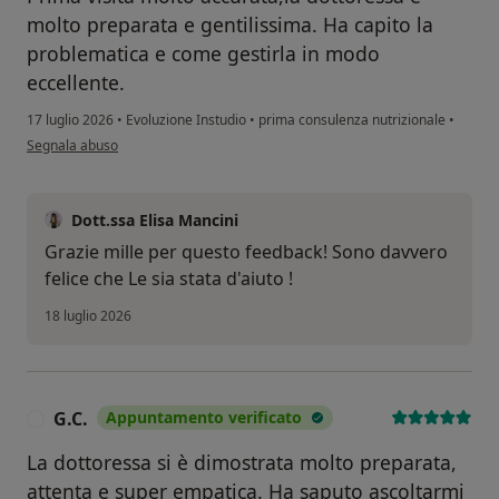
molto preparata e gentilissima. Ha capito la
problematica e come gestirla in modo
eccellente.
17 luglio 2026
•
Evoluzione Instudio
•
prima consulenza nutrizionale
•
secondo l'opinione dell'utente B.S.
Segnala abuso
Dott.ssa Elisa Mancini
Grazie mille per questo feedback! Sono davvero
felice che Le sia stata d'aiuto !
18 luglio 2026
G.C.
Appuntamento verificato
G
La dottoressa si è dimostrata molto preparata,
attenta e super empatica. Ha saputo ascoltarmi