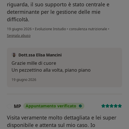
riguarda, il suo supporto è stato centrale e
determinante per le gestione delle mie
difficoltà.
19 giugno 2026
•
Evoluzione Instudio
•
consulenza nutrizionale
•
secondo l'opinione dell'utente GSA
Segnala abuso
Dott.ssa Elisa Mancini
Grazie mille di cuore
Un pezzettino alla volta, piano piano
19 giugno 2026
MP
Appuntamento verificato
M
Visita veramente molto dettagliata e lei super
disponibile e attenta sul mio caso. Io