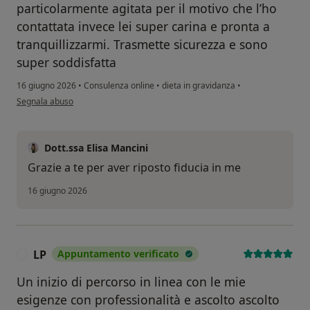
particolarmente agitata per il motivo che l’ho
contattata invece lei super carina e pronta a
tranquillizzarmi. Trasmette sicurezza e sono
super soddisfatta
16 giugno 2026
•
Consulenza online
•
dieta in gravidanza
•
secondo l'opinione dell'utente MP
Segnala abuso
Dott.ssa Elisa Mancini
Grazie a te per aver riposto fiducia in me
16 giugno 2026
LP
Appuntamento verificato
L
Un inizio di percorso in linea con le mie
esigenze con professionalità e ascolto ascolto