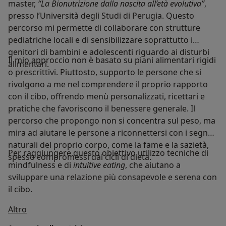
master,
“La Bionutrizione dalla nascita all’età evolutiva”
,
presso l’Università degli Studi di Perugia. Questo
percorso mi permette di collaborare con strutture
pediatriche locali e di sensibilizzare soprattutto i
genitori di bambini e adolescenti riguardo ai disturbi
Il mio approccio non è basato su piani alimentari rigidi
alimentari.
o prescrittivi. Piuttosto, supporto le persone che si
rivolgono a me nel comprendere il proprio rapporto
con il cibo, offrendo menù personalizzati, ricettari e
pratiche che favoriscono il benessere generale. Il
percorso che propongo non si concentra sul peso, ma
mira ad aiutare le persone a riconnettersi con i segnali
naturali del proprio corpo, come la fame e la sazietà,
Per raggiungere questo obiettivo utilizzo tecniche di
spesso compromessi dai cicli di dieta.
mindfulness e di
intuitive eating
, che aiutano a
sviluppare una relazione più consapevole e serena con
il cibo.
Su di me
Altro