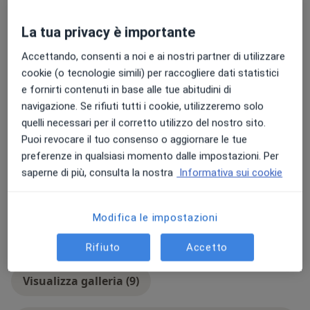
Presso questo indirizzo visito
La tua privacy è importante
Adulti (Solo in alcuni indirizzi)
Bambini (Solo in alcuni indirizzi)
Accettando, consenti a noi e ai nostri partner di utilizzare
cookie (o tecnologie simili) per raccogliere dati statistici
Tipologia di visite
e fornirti contenuti in base alle tue abitudini di
In studio
Visualizza gli indirizzi (2)
navigazione. Se rifiuti tutti i cookie, utilizzeremo solo
Consulenza online
Visualizza l'agenda online
quelli necessari per il corretto utilizzo del nostro sito.
Puoi revocare il tuo consenso o aggiornare le tue
Foto e video
preferenze in qualsiasi momento dalle impostazioni. Per
saperne di più, consulta la nostra
Informativa sui cookie
Modifica le impostazioni
Rifiuto
Accetto
Visualizza galleria (9)