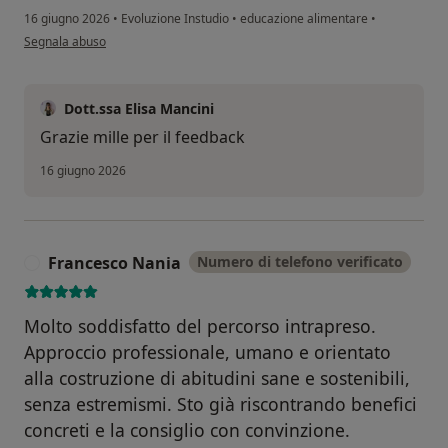
16 giugno 2026
•
Evoluzione Instudio
•
educazione alimentare
•
secondo l'opinione dell'utente LP
Segnala abuso
Dott.ssa Elisa Mancini
Grazie mille per il feedback
16 giugno 2026
Francesco Nania
Numero di telefono verificato
F
Molto soddisfatto del percorso intrapreso.
Approccio professionale, umano e orientato
alla costruzione di abitudini sane e sostenibili,
senza estremismi. Sto già riscontrando benefici
concreti e la consiglio con convinzione.