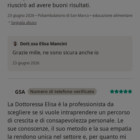
riuscirò ad avere buoni risultati.
23 giugno 2026
•
Poliambulatorio di San Marco
•
educazione alimentare
secondo l'opinione dell'utente L.C.
•
Segnala abuso
Dott.ssa Elisa Mancini
Grazie mille, ne sono sicura anche io
23 giugno 2026
GSA
Numero di telefono verificato
G
La Dottoressa Elisa è la professionista da
scegliere se si vuole intraprendere un percorso
di crescita e di consapevolezza personale. Le
sue conoscenze, il suo metodo e la sua empatia
la rendono unica nel settore e, per quanto mi