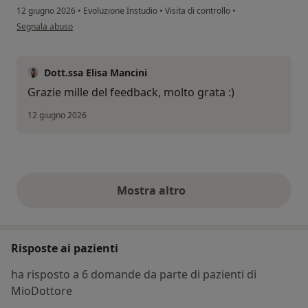
12 giugno 2026
•
Evoluzione Instudio
•
Visita di controllo
•
secondo l'opinione dell'utente Francesco Nania
Segnala abuso
Dott.ssa Elisa Mancini
Grazie mille del feedback, molto grata :)
12 giugno 2026
Mostra altro
opinioni di cui sopra
Risposte ai pazienti
ha risposto a 6 domande da parte di pazienti di
MioDottore