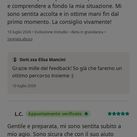
e comprendere a fondo la mia situazione. Mi
sono sentita accolta e in ottime mani fin dal
primo momento. La consiglio vivamente!
10 luglio 2026
•
Evoluzione Instudio
•
dieta in gravidanza
•
secondo l'opinione dell'utente G.C.
Segnala abuso
Dott.ssa Elisa Mancini
Grazie mille del feedback! So già che faremo un
ottimo percorso insieme :)
10 luglio 2026
L.C.
Appuntamento verificato
L
Gentile e preparata, mi sono sentita subito a
mio agio. Sono sicura che con il suo aiuto