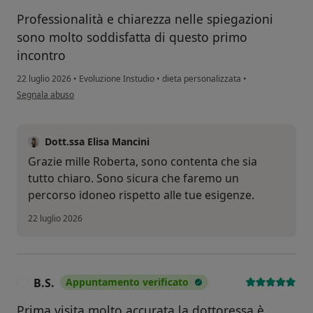
Professionalità e chiarezza nelle spiegazioni
sono molto soddisfatta di questo primo
incontro
22 luglio 2026
•
Evoluzione Instudio
•
dieta personalizzata
•
secondo l'opinione dell'utente Martini Roberta
Segnala abuso
Dott.ssa Elisa Mancini
Grazie mille Roberta, sono contenta che sia
tutto chiaro. Sono sicura che faremo un
percorso idoneo rispetto alle tue esigenze.
22 luglio 2026
B.S.
Appuntamento verificato
B
Prima visita molto accurata,la dottoressa è