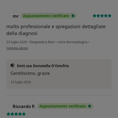
mr
Appuntamento verificato
M
molto professionale e spiegazioni dettagliate
della diagnosi
23 luglio 2026
•
Diagnostica Mori
•
visita dermatologica
•
secondo l'opinione dell'utente mr
Segnala abuso
Dott.ssa Donatella D'Onofrio
Gentilissimo, grazie
23 luglio 2026
Riccardo P.
Appuntamento verificato
R