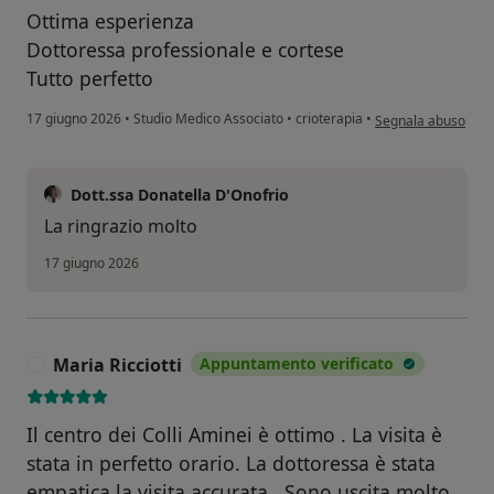
Ottima esperienza
Dottoressa professionale e cortese
Tutto perfetto
secondo l'opinione d
17 giugno 2026
•
Studio Medico Associato
•
crioterapia
•
Segnala abuso
Dott.ssa Donatella D'Onofrio
La ringrazio molto
17 giugno 2026
Maria Ricciotti
Appuntamento verificato
M
Il centro dei Colli Aminei è ottimo . La visita è
stata in perfetto orario. La dottoressa è stata
empatica,la visita accurata . Sono uscita molto