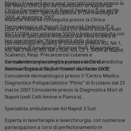
Medico Frequentatore post specializzazione presso la
dei Medici-Chirurghi ed Odontoiatri di Napoli dal
Clinica Dermatologica di Napoli Federico II da aprile
novembre 2001 Specializzazione In Dermatologia e
2005 al dicembre 2007
Malattie Veneree conseguita presso la Clinica
Dermatologica di Napoli “Università Federico II” il
Libera Professione esercitata c/o diversi studi privati
05/11/2004 con votazione 50/50 e lode conseguita con
Attività di Specialista Ambulatoriale nella branca di
tesi sperimentale “Attendibilità della diagnosi
Dermatologia in qualità di Sostituto presso ASL NA 1,
citologica di basalioma” Relatore Prof. Massimiliano
ASL NA 2 Nord, ASL NA 3 Sud, ASL CE 1, SASN di Napoli
Scalvenzi, Resp. Precancerosi cutanee e
dermatochirurgia correttiva presso la Clinica
Consulente dermatologico presso centro di medicina
Dermatologica di Napoli “Università Federico II”
estetica “Estetica De Tommasis” da marzo 2005;
Consulente dermatologico presso il “Centro Medico
Diagnostico Polispecialistico “Plinio” di Ercolano dal 23
marzo 2007 Consulente presso la Diagnostica Mori di
Napoli (sedi Colli Aminei e Pianura) .
Specialista ambulatorale Asl Napoli 3 Sud
Esperta in laserterapia e laserchirurgia, con numerose
partecipazioni a corsi di perfezionamento in