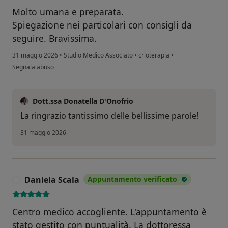
Molto umana e preparata.
Spiegazione nei particolari con consigli da
seguire. Bravissima.
31 maggio 2026
•
Studio Medico Associato
•
crioterapia
•
secondo l'opinione dell'utente Silvana Pepe
Segnala abuso
Dott.ssa Donatella D'Onofrio
La ringrazio tantissimo delle bellissime parole!
31 maggio 2026
Daniela Scala
Appuntamento verificato
D
Centro medico accogliente. L'appuntamento è
stato gestito con puntualità. La dottoressa