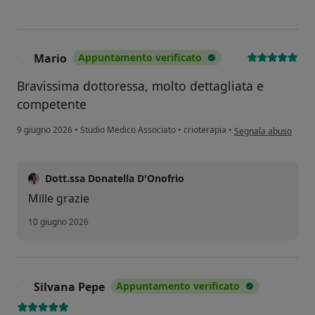
Mario
Appuntamento verificato
M
Bravissima dottoressa, molto dettagliata e
competente
secondo l'opinione d
9 giugno 2026
•
Studio Medico Associato
•
crioterapia
•
Segnala abuso
Dott.ssa Donatella D'Onofrio
Mille grazie
10 giugno 2026
Silvana Pepe
Appuntamento verificato
S