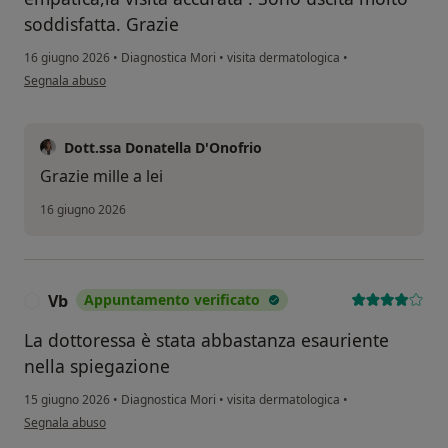
soddisfatta. Grazie
16 giugno 2026
•
Diagnostica Mori
•
visita dermatologica
•
secondo l'opinione dell'utente Maria Ricciotti
Segnala abuso
Dott.ssa Donatella D'Onofrio
Grazie mille a lei
16 giugno 2026
Vb
Appuntamento verificato
V
La dottoressa è stata abbastanza esauriente
nella spiegazione
15 giugno 2026
•
Diagnostica Mori
•
visita dermatologica
•
secondo l'opinione dell'utente Vb
Segnala abuso