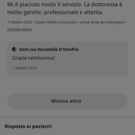
Mi è piaciuto molto il servizio. La dottoressa è
molto gentile, professionale e attenta.
7 ottobre 2025
•
Studio Medico Associato
•
prima visita dermatologica
•
secondo l'opinione dell'utente Alexandra
Segnala abuso
Dott.ssa Donatella D'Onofrio
Grazie tamtissimo!
7 ottobre 2025
Mostra altro
opinioni di cui sopra
Risposte ai pazienti