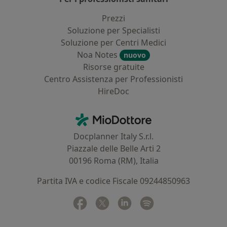
Prezzi
Soluzione per Specialisti
Soluzione per Centri Medici
Noa Notes
nuovo
Risorse gratuite
Centro Assistenza per Professionisti
HireDoc
Contatti
MioDottore - Homepage
Docplanner Italy S.r.l.
Piazzale delle Belle Arti 2
00196 Roma (RM), Italia
Partita IVA e codice Fiscale 09244850963
Facebook
si apre in una nuova scheda
Twitter
si apre in una nuova scheda
Linkedin
si apre in una nuova sc
Spotify
si apre in una nuo