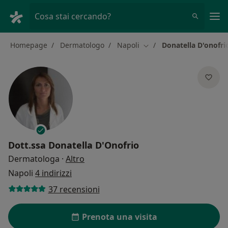
Men
Cosa stai cercando?
Homepage
Dermatologo
Napoli
Donatella D'onofri
Cambia città
Dott.ssa
Donatella D'Onofrio
sulle specializzazioni
Dermatologa
·
Altro
Napoli
4 indirizzi
37 recensioni
Prenota una visita