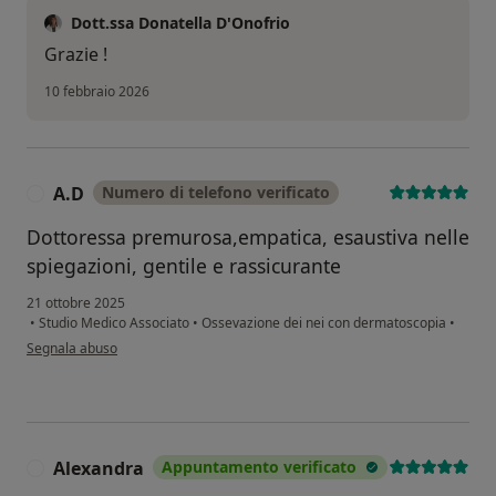
Dott.ssa Donatella D'Onofrio
Grazie !
10 febbraio 2026
A.D
Numero di telefono verificato
A
Dottoressa premurosa,empatica, esaustiva nelle
spiegazioni, gentile e rassicurante
21 ottobre 2025
•
Studio Medico Associato
•
Ossevazione dei nei con dermatoscopia
•
secondo l'opinione dell'utente A.D
Segnala abuso
Alexandra
Appuntamento verificato
A