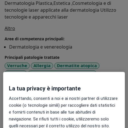
Dermatologia Plastica,Estetica ,Cosmetologia e di
tecnologie laser applicate alla dermatologia Utilizzo
tecnologie e apparecchi laser
Su di me
Altro
Aree di competenza principali:
Dermatologia e venereologia
Principali patologie trattate
Verruche
Allergia
Dermatite atopica
a11y_sr_m
Verruca
Lesioni elementari della cute
+37
Presso questo indirizzo visito
La tua privacy è importante
Adulti (Solo in alcuni indirizzi)
Accettando, consenti a noi e ai nostri partner di utilizzare
Bambini (Solo in alcuni indirizzi)
cookie (o tecnologie simili) per raccogliere dati statistici
e fornirti contenuti in base alle tue abitudini di
Tipologia di visite
navigazione. Se rifiuti tutti i cookie, utilizzeremo solo
In studio
Visualizza gli indirizzi (4)
quelli necessari per il corretto utilizzo del nostro sito.