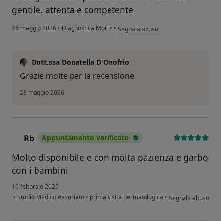
gentile, attenta e competente
secondo l'opinione dell'utente Daniel
28 maggio 2026
•
Diagnostica Mori
•
•
Segnala abuso
Dott.ssa Donatella D'Onofrio
Grazie molte per la recensione
28 maggio 2026
Rb
Appuntamento verificato
R
Molto disponibile e con molta pazienza e garbo
con i bambini
10 febbraio 2026
secondo l'opinione 
•
Studio Medico Associato
•
prima visita dermatologica
•
Segnala abuso