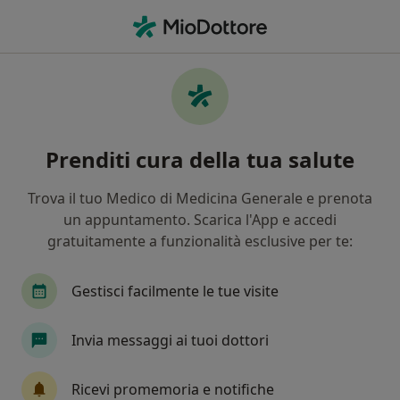
Men
Visita Dermatologica • Napoli, NA
Filters
• 1
Assicurazione
Map
Visita dermatologica a Napoli: cliniche e
Prenditi cura della tua salute
specialisti
In che modo ordiniamo i risultati
Trova il tuo Medico di Medicina Generale e prenota
un appuntamento. Scarica l'App e accedi
gratuitamente a funzionalità esclusive per te:
Che specializzazione stai cercando?
Dermatologo
Medico estetico
Tricologo
Gestisci facilmente le tue visite
Invia messaggi ai tuoi dottori
Ricevi promemoria e notifiche