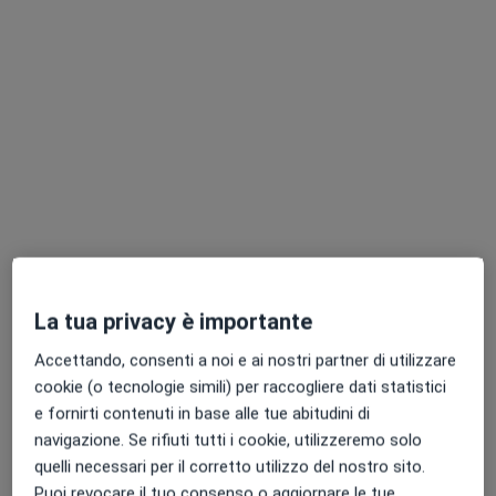
Dott. Francesco Squadrilli
·
Altro
Dermatologo, Tricologo, Venereologo
499 recensioni
Esperto in asportazione nei ed altre lesioni
Laureato con Lode e menzione alla Federico II
Profonda empatia e capacità esplicativa
Via Sergio Abate 33, Napoli
•
Mappa
La tua privacy è importante
Studio Dott. Francesco Squadrilli
Accettando, consenti a noi e ai nostri partner di utilizzare
Visita dermatologica
80 €
cookie (o tecnologie simili) per raccogliere dati statistici
Questo dottore non ha ancora attivato le prenotazioni online presso questo indirizzo.
e fornirti contenuti in base alle tue abitudini di
navigazione. Se rifiuti tutti i cookie, utilizzeremo solo
Chiedi di attivare le prenotazioni online
quelli necessari per il corretto utilizzo del nostro sito.
Puoi revocare il tuo consenso o aggiornare le tue