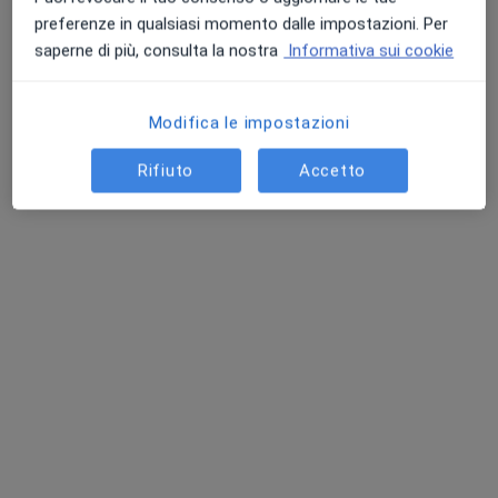
preferenze in qualsiasi momento dalle impostazioni. Per
saperne di più, consulta la nostra
Informativa sui cookie
Modifica le impostazioni
Rifiuto
Accetto
Prof. Antonio Rossi
·
Altro
Dermatologo, Venereologo, Allergologo
36 recensioni
Via Andrea Vaccaro,23, Napoli
•
Mappa
Studio privato
Visita dermatologica
da 150 €
Questo dottore non ha ancora attivato le prenotazioni online presso questo indirizzo.
Chiedi di attivare le prenotazioni online