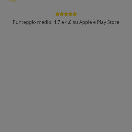
Punteggio medio: 4.7 e 4.8 su Apple e Play Store
Dr. Guido Moffa
·
Altro
Medico di medicina generale, Dermatologo
542 recensioni
Traversa I F. d'Ambrosio 9, Frattamaggiore
•
Mappa
Studio Dermatologico e Centro Laserterapia Dr Guido Moffa
Visita dermatologica
da 70 €
Questo dottore non ha ancora attivato le prenotazioni online presso questo indirizzo.
Chiedi di attivare le prenotazioni online