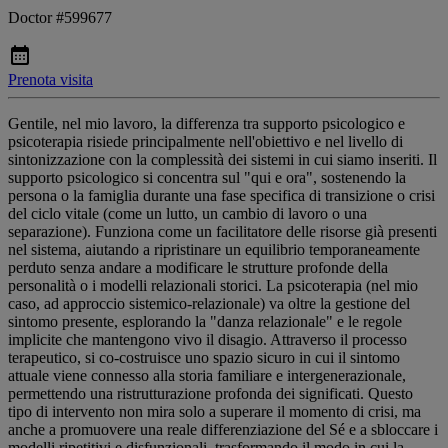
Doctor #599677
Prenota visita
Gentile, nel mio lavoro, la differenza tra supporto psicologico e
psicoterapia risiede principalmente nell'obiettivo e nel livello di
sintonizzazione con la complessità dei sistemi in cui siamo inseriti. Il
supporto psicologico si concentra sul "qui e ora", sostenendo la
persona o la famiglia durante una fase specifica di transizione o crisi
del ciclo vitale (come un lutto, un cambio di lavoro o una
separazione). Funziona come un facilitatore delle risorse già presenti
nel sistema, aiutando a ripristinare un equilibrio temporaneamente
perduto senza andare a modificare le strutture profonde della
personalità o i modelli relazionali storici. La psicoterapia (nel mio
caso, ad approccio sistemico-relazionale) va oltre la gestione del
sintomo presente, esplorando la "danza relazionale" e le regole
implicite che mantengono vivo il disagio. Attraverso il processo
terapeutico, si co-costruisce uno spazio sicuro in cui il sintomo
attuale viene connesso alla storia familiare e intergenerazionale,
permettendo una ristrutturazione profonda dei significati. Questo
tipo di intervento non mira solo a superare il momento di crisi, ma
anche a promuovere una reale differenziazione del Sé e a sbloccare i
modelli ripetitivi e disfunzionali, trasformando il modo in cui la