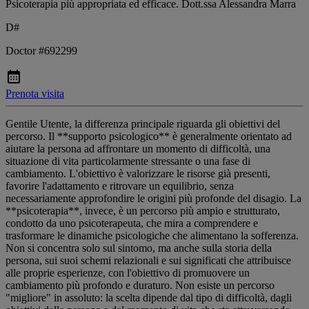
Psicoterapia più appropriata ed efficace. Dott.ssa Alessandra Marra
D#
Doctor #692299
Prenota visita
Gentile Utente, la differenza principale riguarda gli obiettivi del
percorso. Il **supporto psicologico** è generalmente orientato ad
aiutare la persona ad affrontare un momento di difficoltà, una
situazione di vita particolarmente stressante o una fase di
cambiamento. L'obiettivo è valorizzare le risorse già presenti,
favorire l'adattamento e ritrovare un equilibrio, senza
necessariamente approfondire le origini più profonde del disagio. La
**psicoterapia**, invece, è un percorso più ampio e strutturato,
condotto da uno psicoterapeuta, che mira a comprendere e
trasformare le dinamiche psicologiche che alimentano la sofferenza.
Non si concentra solo sul sintomo, ma anche sulla storia della
persona, sui suoi schemi relazionali e sui significati che attribuisce
alle proprie esperienze, con l'obiettivo di promuovere un
cambiamento più profondo e duraturo. Non esiste un percorso
"migliore" in assoluto: la scelta dipende dal tipo di difficoltà, dagli