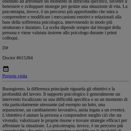
orientato ad affrontare un momento di difficoltà specifico, favorire il
benessere e sviluppare strategie per gestire una situazione di vita. La
psicoterapia, invece, è un percorso più approfondito che mira a
comprendere e modificare i meccanismi emotivi e relazionali alla
base della sofferenza psicologica, intervenendo in modo più
strutturato e duraturo. La scelta dipende sempre dai bisogni della
persona e viene valutata insieme allo psicologo durante i primi
colloqui.
D#
Doctor #615284
Prenota visita
Buongiorno, la differenza principale riguarda gli obiettivi e la
profondità del lavoro. Il supporto psicologico è generalmente un
intervento focalizzato su una difficoltà specifica o su un momento di
vita particolarmente stressante (ad esempio un lutto, una
separazione, un cambiamento lavorativo, ansia legata a un evento).
L'obiettivo è aiutare la persona a comprendere meglio ciò che sta
vivendo, valorizzare le proprie risorse e trovare strategie efficaci per
affrontare la situazione. La psicoterapia, invece, è un percorso più
approfondito che mira a comprendere e modificare le modalità di