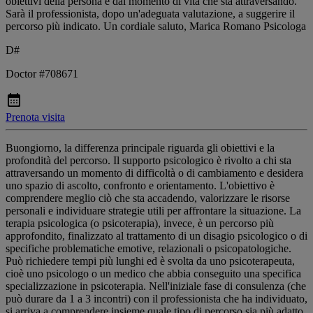
obiettivi della persona e dal momento di vita che sta attraversando.
Sarà il professionista, dopo un'adeguata valutazione, a suggerire il
percorso più indicato. Un cordiale saluto, Marica Romano Psicologa
D#
Doctor #708671
Prenota visita
Buongiorno, la differenza principale riguarda gli obiettivi e la
profondità del percorso. Il supporto psicologico è rivolto a chi sta
attraversando un momento di difficoltà o di cambiamento e desidera
uno spazio di ascolto, confronto e orientamento. L'obiettivo è
comprendere meglio ciò che sta accadendo, valorizzare le risorse
personali e individuare strategie utili per affrontare la situazione. La
terapia psicologica (o psicoterapia), invece, è un percorso più
approfondito, finalizzato al trattamento di un disagio psicologico o di
specifiche problematiche emotive, relazionali o psicopatologiche.
Può richiedere tempi più lunghi ed è svolta da uno psicoterapeuta,
cioè uno psicologo o un medico che abbia conseguito una specifica
specializzazione in psicoterapia. Nell'iniziale fase di consulenza (che
può durare da 1 a 3 incontri) con il professionista che ha individuato,
si arriva a comprendere insieme quale tipo di percorso sia più adatto