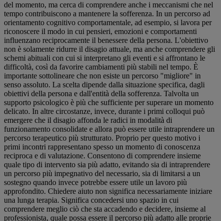
del momento, ma cerca di comprendere anche i meccanismi che nel
tempo contribuiscono a mantenere la sofferenza. In un percorso ad
orientamento cognitivo comportamentale, ad esempio, si lavora per
riconoscere il modo in cui pensieri, emozioni e comportamenti
influenzano reciprocamente il benessere della persona. L'obiettivo
non è solamente ridurre il disagio attuale, ma anche comprendere gli
schemi abituali con cui si interpretano gli eventi e si affrontano le
difficoltà, così da favorire cambiamenti più stabili nel tempo. È
importante sottolineare che non esiste un percorso "migliore" in
senso assoluto. La scelta dipende dalla situazione specifica, dagli
obiettivi della persona e dall'entità della sofferenza. Talvolta un
supporto psicologico è più che sufficiente per superare un momento
delicato. In altre circostanze, invece, durante i primi colloqui può
emergere che il disagio affonda le radici in modalità di
funzionamento consolidate e allora può essere utile intraprendere un
percorso terapeutico più strutturato. Proprio per questo motivo i
primi incontri rappresentano spesso un momento di conoscenza
reciproca e di valutazione. Consentono di comprendere insieme
quale tipo di intervento sia più adatto, evitando sia di intraprendere
un percorso più impegnativo del necessario, sia di limitarsi a un
sostegno quando invece potrebbe essere utile un lavoro più
approfondito. Chiedere aiuto non significa necessariamente iniziare
una lunga terapia. Significa concedersi uno spazio in cui
comprendere meglio ciò che sta accadendo e decidere, insieme al
professionista, quale possa essere il percorso più adatto alle proprie