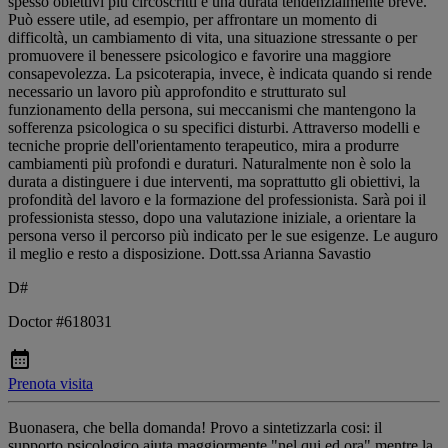
spesso obiettivi più circoscritti e una durata tendenzialmente breve.
Può essere utile, ad esempio, per affrontare un momento di
difficoltà, un cambiamento di vita, una situazione stressante o per
promuovere il benessere psicologico e favorire una maggiore
consapevolezza. La psicoterapia, invece, è indicata quando si rende
necessario un lavoro più approfondito e strutturato sul
funzionamento della persona, sui meccanismi che mantengono la
sofferenza psicologica o su specifici disturbi. Attraverso modelli e
tecniche proprie dell'orientamento terapeutico, mira a produrre
cambiamenti più profondi e duraturi. Naturalmente non è solo la
durata a distinguere i due interventi, ma soprattutto gli obiettivi, la
profondità del lavoro e la formazione del professionista. Sarà poi il
professionista stesso, dopo una valutazione iniziale, a orientare la
persona verso il percorso più indicato per le sue esigenze. Le auguro
il meglio e resto a disposizione. Dott.ssa Arianna Savastio
D#
Doctor #618031
Prenota visita
Buonasera, che bella domanda! Provo a sintetizzarla cosi: il
supporto psicologico aiuta maggiormente "nel qui ed ora" mentre la