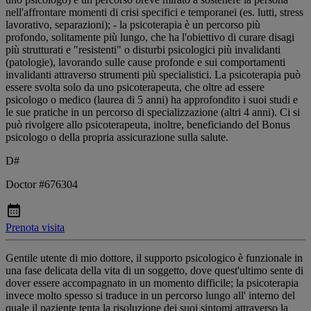
nell'affrontare momenti di crisi specifici e temporanei (es. lutti, stress
lavorativo, separazioni); - la psicoterapia è un percorso più
profondo, solitamente più lungo, che ha l'obiettivo di curare disagi
più strutturati e "resistenti" o disturbi psicologici più invalidanti
(patologie), lavorando sulle cause profonde e sui comportamenti
invalidanti attraverso strumenti più specialistici. La psicoterapia può
essere svolta solo da uno psicoterapeuta, che oltre ad essere
psicologo o medico (laurea di 5 anni) ha approfondito i suoi studi e
le sue pratiche in un percorso di specializzazione (altri 4 anni). Ci si
può rivolgere allo psicoterapeuta, inoltre, beneficiando del Bonus
psicologo o della propria assicurazione sulla salute.
D#
Doctor #676304
Prenota visita
Gentile utente di mio dottore, il supporto psicologico è funzionale in
una fase delicata della vita di un soggetto, dove quest'ultimo sente di
dover essere accompagnato in un momento difficile; la psicoterapia
invece molto spesso si traduce in un percorso lungo all' interno del
quale il paziente tenta la risoluzione dei suoi sintomi attraverso la