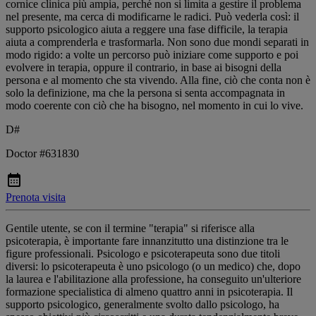
cornice clinica più ampia, perché non si limita a gestire il problema
nel presente, ma cerca di modificarne le radici. Può vederla così: il
supporto psicologico aiuta a reggere una fase difficile, la terapia
aiuta a comprenderla e trasformarla. Non sono due mondi separati in
modo rigido: a volte un percorso può iniziare come supporto e poi
evolvere in terapia, oppure il contrario, in base ai bisogni della
persona e al momento che sta vivendo. Alla fine, ciò che conta non è
solo la definizione, ma che la persona si senta accompagnata in
modo coerente con ciò che ha bisogno, nel momento in cui lo vive.
D#
Doctor #631830
Prenota visita
Gentile utente, se con il termine "terapia" si riferisce alla
psicoterapia, è importante fare innanzitutto una distinzione tra le
figure professionali. Psicologo e psicoterapeuta sono due titoli
diversi: lo psicoterapeuta è uno psicologo (o un medico) che, dopo
la laurea e l'abilitazione alla professione, ha conseguito un'ulteriore
formazione specialistica di almeno quattro anni in psicoterapia. Il
supporto psicologico, generalmente svolto dallo psicologo, ha