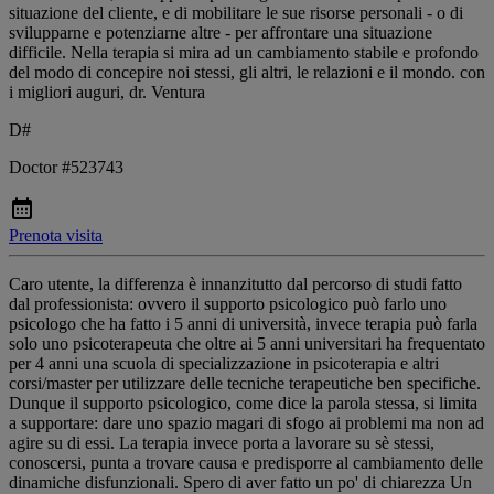
situazione del cliente, e di mobilitare le sue risorse personali - o di
svilupparne e potenziarne altre - per affrontare una situazione
difficile. Nella terapia si mira ad un cambiamento stabile e profondo
del modo di concepire noi stessi, gli altri, le relazioni e il mondo. con
i migliori auguri, dr. Ventura
D#
Doctor #523743
Prenota visita
Caro utente, la differenza è innanzitutto dal percorso di studi fatto
dal professionista: ovvero il supporto psicologico può farlo uno
psicologo che ha fatto i 5 anni di università, invece terapia può farla
solo uno psicoterapeuta che oltre ai 5 anni universitari ha frequentato
per 4 anni una scuola di specializzazione in psicoterapia e altri
corsi/master per utilizzare delle tecniche terapeutiche ben specifiche.
Dunque il supporto psicologico, come dice la parola stessa, si limita
a supportare: dare uno spazio magari di sfogo ai problemi ma non ad
agire su di essi. La terapia invece porta a lavorare su sè stessi,
conoscersi, punta a trovare causa e predisporre al cambiamento delle
dinamiche disfunzionali. Spero di aver fatto un po' di chiarezza Un