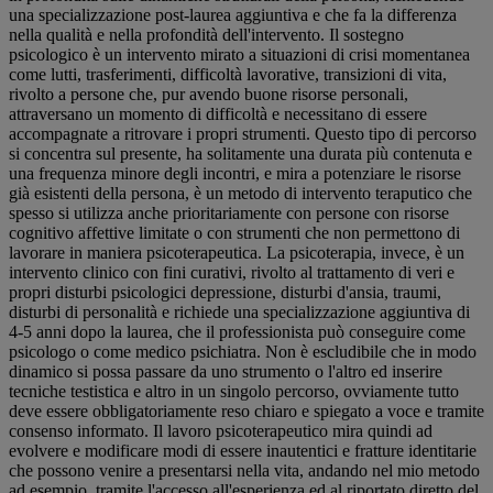
una specializzazione post-laurea aggiuntiva e che fa la differenza
nella qualità e nella profondità dell'intervento. Il sostegno
psicologico è un intervento mirato a situazioni di crisi momentanea
come lutti, trasferimenti, difficoltà lavorative, transizioni di vita,
rivolto a persone che, pur avendo buone risorse personali,
attraversano un momento di difficoltà e necessitano di essere
accompagnate a ritrovare i propri strumenti. Questo tipo di percorso
si concentra sul presente, ha solitamente una durata più contenuta e
una frequenza minore degli incontri, e mira a potenziare le risorse
già esistenti della persona, è un metodo di intervento teraputico che
spesso si utilizza anche prioritariamente con persone con risorse
cognitivo affettive limitate o con strumenti che non permettono di
lavorare in maniera psicoterapeutica. La psicoterapia, invece, è un
intervento clinico con fini curativi, rivolto al trattamento di veri e
propri disturbi psicologici depressione, disturbi d'ansia, traumi,
disturbi di personalità e richiede una specializzazione aggiuntiva di
4-5 anni dopo la laurea, che il professionista può conseguire come
psicologo o come medico psichiatra. Non è escludibile che in modo
dinamico si possa passare da uno strumento o l'altro ed inserire
tecniche testistica e altro in un singolo percorso, ovviamente tutto
deve essere obbligatoriamente reso chiaro e spiegato a voce e tramite
consenso informato. Il lavoro psicoterapeutico mira quindi ad
evolvere e modificare modi di essere inautentici e fratture identitarie
che possono venire a presentarsi nella vita, andando nel mio metodo
ad esempio, tramite l'accesso all'esperienza ed al riportato diretto del