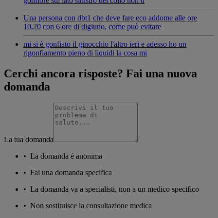
gonfiore sul lato sinistro del collo non d
Una persona con dbt1 che deve fare eco addome alle ore
10,20 con 6 ore di digiuno, come può evitare
mi si è gonfiato il ginocchio l'altro ieri e adesso ho un
rigonfiamento pieno di liquidi la cosa mi
Cerchi ancora risposte? Fai una nuova
domanda
La tua domanda
•
La domanda è anonima
•
Fai una domanda specifica
•
La domanda va a specialisti, non a un medico specifico
•
Non sostituisce la consultazione medica