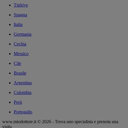
Türkiye
Spagna
Italia
Germania
Cechia
Messico
Cile
Brasile
Argentina
Colombia
Perù
Portogallo
www.miodottore.it © 2026 - Trova uno specialista e prenota una
visita