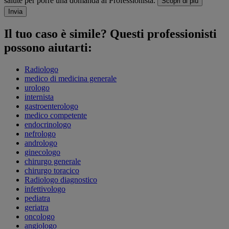
salute per porre una domanda al Professionista.
Scopri di più
Invia
Il tuo caso è simile? Questi professionisti
possono aiutarti:
Radiologo
medico di medicina generale
urologo
internista
gastroenterologo
medico competente
endocrinologo
nefrologo
andrologo
ginecologo
chirurgo generale
chirurgo toracico
Radiologo diagnostico
infettivologo
pediatra
geriatra
oncologo
angiologo