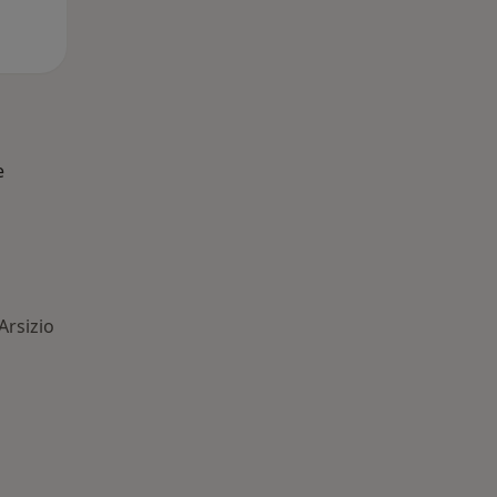
e
Arsizio
 Principali patologie trattate