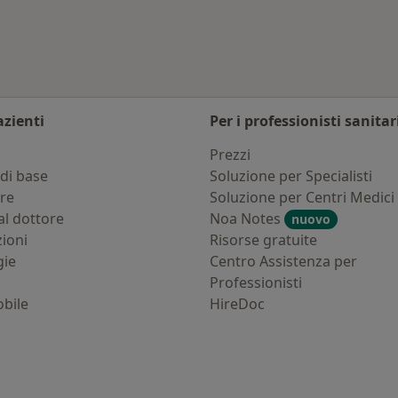
azienti
Per i professionisti sanitar
i
Prezzi
di base
Soluzione per Specialisti
ure
Soluzione per Centri Medici
al dottore
Noa Notes
nuovo
zioni
Risorse gratuite
gie
Centro Assistenza per
Professionisti
bile
HireDoc