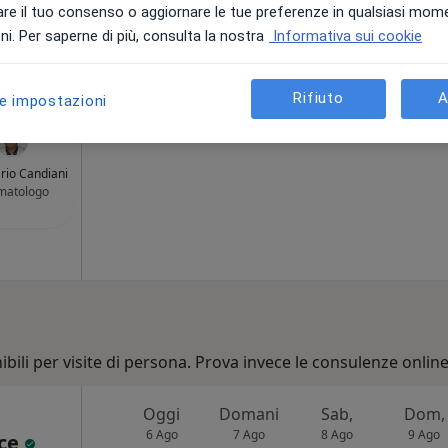
appa
re il tuo consenso o aggiornare le tue preferenze in qualsiasi mom
i. Per saperne di più, consulta la nostra
Informativa sui cookie
137 €
Rifiuto
A
le impostazioni
ario Candiani
matologo
bili per visite di persona. Prova invece le consulenze online
Oggi
Domani
Sab,
Dom,
6 Ago
7 Ago
8 Ago
9 Ago
sce