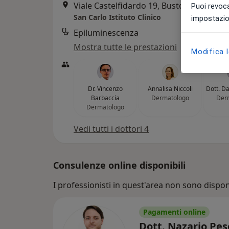
Viale Castelfidardo 19, Busto Arsizio
•
M
Puoi revoca
San Carlo Istituto Clinico
impostazion
Epiluminescenza
Mostra tutte le prestazioni
Modifica 
Dr. Vincenzo
Annalisa Niccoli
Dott. D
Barbaccia
Dermatologo
Der
Dermatologo
Vedi tutti i dottori 4
Consulenze online disponibili
I professionisti in quest'area non sono disponi
Pagamenti online
Dott. Nazario Pe