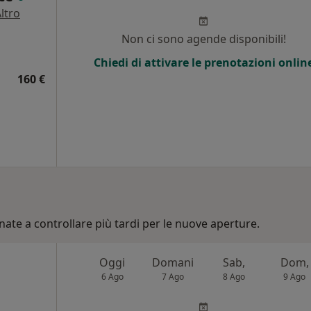
ltro
Non ci sono agende disponibili!
Chiedi di attivare le prenotazioni onlin
160 €
nate a controllare più tardi per le nuove aperture.
Oggi
Domani
Sab,
Dom,
6 Ago
7 Ago
8 Ago
9 Ago