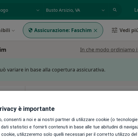
azione, medico, struttura
es: Roma
L
ibili
Assicurazione:
Faschim
Vedi più
him
In che modo ordiniamo i r
può variare in base alla copertura assicurativa.
Oggi
Domani
Sab,
Dom,
6 Ago
7 Ago
8 Ago
9 Ago
privacy è importante
go,
 consenti a noi e ai nostri partner di utilizzare cookie (o tecnologie 
Non ci sono agende disponibili!
dati statistici e fornirti contenuti in base alle tue abitudini di navig
ni
Mostra profilo
i i cookie, utilizzeremo solo quelli necessari per il corretto utilizzo de