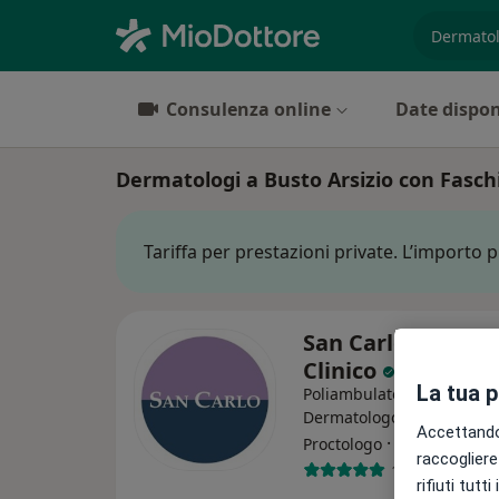
es. prest
Consulenza online
Date dispon
Dermatologi a Busto Arsizio con Fasc
Tariffa per prestazioni private. L’importo 
San Carlo Istituto
Clinico
La tua 
Poliambulatorio
Dermatologo, Endocrinolo
Accettando,
·
Altro
Proctologo
raccogliere 
1876 recensio
rifiuti tutt