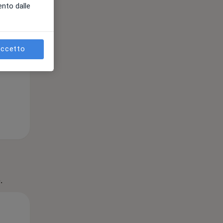
ento dalle
ccetto
.
Lun,
Mar,
Mer,
10 Ago
11 Ago
12 Ago