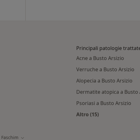
Principali patologie trattat
Acne a Busto Arsizio
Verruche a Busto Arsizio
Alopecia a Busto Arsizio
Dermatite atopica a Busto 
Psoriasi a Busto Arsizio
Altro (15)
ti con Faschim
Altro nella categoria:
Faschim
ia città
Cambia città