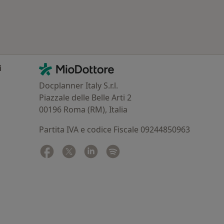
Contatti
MioDottore - Homepage
i
Docplanner Italy S.r.l.
Piazzale delle Belle Arti 2
00196 Roma (RM), Italia
Partita IVA e codice Fiscale 09244850963
Facebook
si apre in una nuova scheda
Twitter
si apre in una nuova scheda
Linkedin
si apre in una nuova scheda
Spotify
si apre in una nuova sched