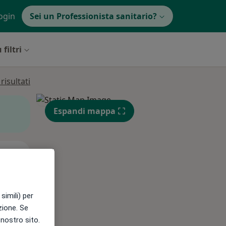
ogin
Sei un Professionista sanitario?
 filtri
isultati
Espandi mappa
Lun,
Mar,
Mer,
10 Ago
11 Ago
12 Ago
simili) per
azione. Se
l nostro sito.