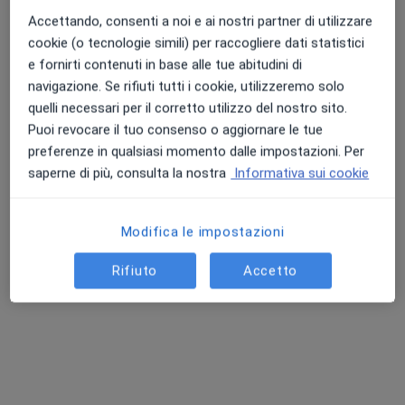
Accettando, consenti a noi e ai nostri partner di utilizzare
Questo dottore non ha ancora attivato le prenotazioni online presso questo indirizzo.
cookie (o tecnologie simili) per raccogliere dati statistici
Chiedi di attivare le prenotazioni online
e fornirti contenuti in base alle tue abitudini di
navigazione. Se rifiuti tutti i cookie, utilizzeremo solo
quelli necessari per il corretto utilizzo del nostro sito.
Puoi revocare il tuo consenso o aggiornare le tue
preferenze in qualsiasi momento dalle impostazioni. Per
saperne di più, consulta la nostra
Informativa sui cookie
Modifica le impostazioni
Dott.ssa Marta Penello
Rifiuto
Accetto
·
Altro
Osteopata, Massofisioterapista
84 recensioni
Via Curtatone 41, Gallarate
•
Mappa
Studio di Osteopatia
Prima visita osteopatica
60 €