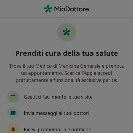
Men
Dolore • Busto Arsizio, VA
Filters
• 1
Assicurazione
Map
Specialisti in trattamento Dolore a Busto
Prenditi cura della tua salute
Arsizio
In che modo ordiniamo i risultati
Trova il tuo Medico di Medicina Generale e prenota
un appuntamento. Scarica l'App e accedi
gratuitamente a funzionalità esclusive per te:
Che specializzazione stai cercando?
Osteopata
Psicologo
Psicologo clinico
Gestisci facilmente le tue visite
Invia messaggi ai tuoi dottori
Ricevi promemoria e notifiche