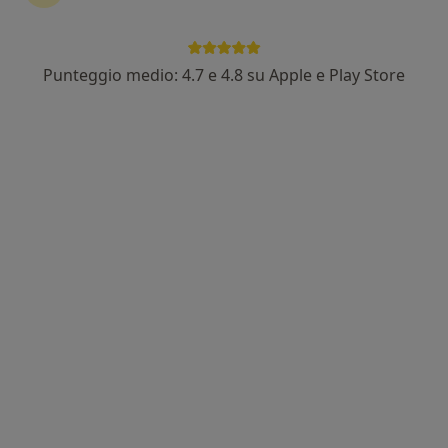
Punteggio medio: 4.7 e 4.8 su Apple e Play Store
Dott.ssa Elena Antonetti
·
Altro
Osteopata
52 recensioni
Indirizzo
Online
Viale Milano 69, Gallarate
•
Mappa
Domicilio Gallarate
Visita osteopatica
50 €
Questo dottore non ha ancora attivato le prenotazioni online presso questo indirizzo.
Chiedi di attivare le prenotazioni online