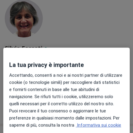
Silvia Fossati
·
Altro
Dermatologo
52 recensioni
La tua privacy è importante
Viale Castelfidardo 19, Busto Arsizio
•
Mappa
Accettando, consenti a noi e ai nostri partner di utilizzare
San Carlo Istituto Clinico
cookie (o tecnologie simili) per raccogliere dati statistici
Epiluminescenza
137 €
e fornirti contenuti in base alle tue abitudini di
navigazione. Se rifiuti tutti i cookie, utilizzeremo solo
Questo dottore non ha ancora attivato le prenotazioni online presso questo indirizzo.
quelli necessari per il corretto utilizzo del nostro sito.
Puoi revocare il tuo consenso o aggiornare le tue
Chiedi di attivare le prenotazioni online
preferenze in qualsiasi momento dalle impostazioni. Per
saperne di più, consulta la nostra
Informativa sui cookie