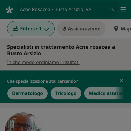
Men
Acne Rosacea • Busto Arsizio, VA
Filters
• 1
Assicurazione
Map
Specialisti in trattamento Acne rosacea a
Busto Arsizio
In che modo ordiniamo i risultati
Che specializzazione stai cercando?
Dermatologo
Tricologo
Medico estetico