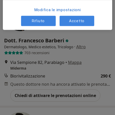
Modifica le impostazioni
Rifiuto
Accetto
Dott. Francesco Barberi
·
Altro
Dermatologo, Medico estetico, Tricologo
703 recensioni
Via Sempione 82, Parabiago
•
Mappa
Miderma
Biorivitalizzazione
290 €
Questo dottore non ha ancora attivato le prenotazioni online presso questo indirizzo.
Chiedi di attivare le prenotazioni online