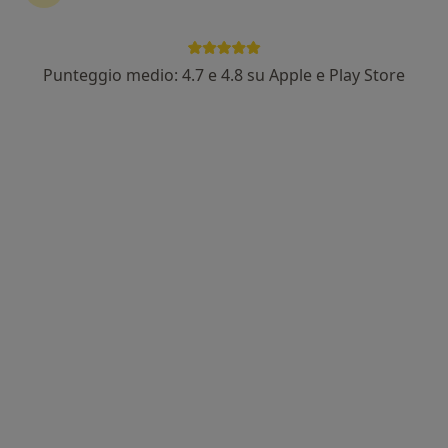
Dr. Alberto Calori
Punteggio medio: 4.7 e 4.8 su Apple e Play Store
·
Altro
Urologo, Andrologo
107 recensioni
Via Castelfidardo 19, Busto Arsizio
•
Mappa
Istituto San Carlo
Visita urologica
Prezzo non disponibile
Questo dottore non ha ancora attivato le prenotazioni online presso questo indirizzo.
Chiedi di attivare le prenotazioni online