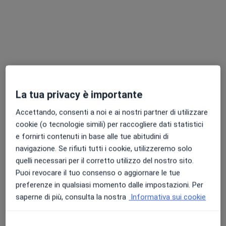
Dr. Paolo Broggini
·
Altro
Urologo, Andrologo, Sessuologo
26 recensioni
Viale Castelfidardo 19, Busto Arsizio
•
Mappa
San Carlo Istituto Clinico
La tua privacy è importante
Visita urologica
182 €
Accettando, consenti a noi e ai nostri partner di utilizzare
Questo dottore non ha ancora attivato le prenotazioni online presso questo indirizzo.
cookie (o tecnologie simili) per raccogliere dati statistici
e fornirti contenuti in base alle tue abitudini di
Chiedi di attivare le prenotazioni online
navigazione. Se rifiuti tutti i cookie, utilizzeremo solo
quelli necessari per il corretto utilizzo del nostro sito.
Puoi revocare il tuo consenso o aggiornare le tue
preferenze in qualsiasi momento dalle impostazioni. Per
saperne di più, consulta la nostra
Informativa sui cookie