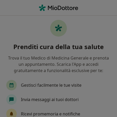
Men
Urologo • Busto Arsizio, VA
Filters
Assicurazione:
Faschim
Urologi a Busto Arsizio con Faschim
Prenditi cura della tua salute
In che modo ordiniamo i risultati
Trova il tuo Medico di Medicina Generale e prenota
un appuntamento. Scarica l'App e accedi
Tariffa per prestazioni private. L’importo può variare
gratuitamente a funzionalità esclusive per te:
in base alla copertura assicurativa.
Gestisci facilmente le tue visite
Invia messaggi ai tuoi dottori
Ricevi promemoria e notifiche