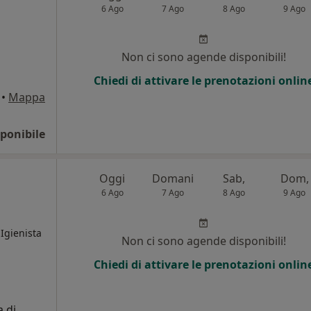
6 Ago
7 Ago
8 Ago
9 Ago
Non ci sono agende disponibili!
Chiedi di attivare le prenotazioni onlin
•
Mappa
ponibile
Oggi
Domani
Sab,
Dom,
6 Ago
7 Ago
8 Ago
9 Ago
 Igienista
Non ci sono agende disponibili!
Chiedi di attivare le prenotazioni onlin
i
 di