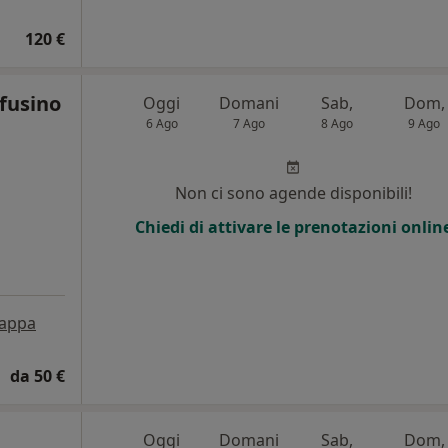
120 €
nfusino
Oggi
Domani
Sab,
Dom,
6 Ago
7 Ago
8 Ago
9 Ago
Non ci sono agende disponibili!
Chiedi di attivare le prenotazioni onlin
appa
da 50 €
Oggi
Domani
Sab,
Dom,