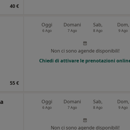
40 €
Oggi
Domani
Sab,
Dom,
6 Ago
7 Ago
8 Ago
9 Ago
Non ci sono agende disponibili!
Chiedi di attivare le prenotazioni onlin
55 €
ta
Oggi
Domani
Sab,
Dom,
6 Ago
7 Ago
8 Ago
9 Ago
i
Non ci sono agende disponibili!