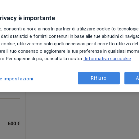
a 4.000 €
privacy è importante
 consenti a noi e ai nostri partner di utilizzare cookie (o tecnologie 
dati statistici e fornirti contenuti in base alle tue abitudini di navig
Oggi
Domani
Sab,
Dom,
i i cookie, utilizzeremo solo quelli necessari per il corretto utilizzo de
6 Ago
7 Ago
8 Ago
9 Ago
re il tuo consenso o aggiornare le tue preferenze in qualsiasi mom
tro
i. Per saperne di più, consulta la nostra
Informativa sui cookie
i
Non ci sono agende disponibili!
Chiedi di attivare le prenotazioni onlin
Rifiuto
A
le impostazioni
600 €