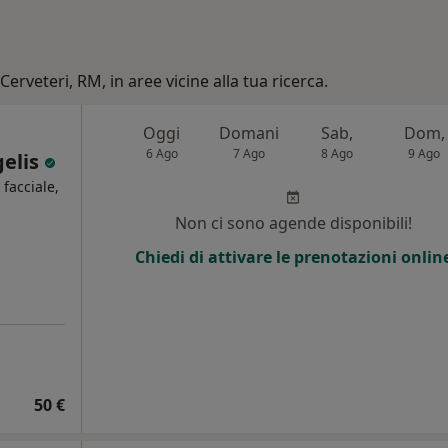
Cerveteri, RM, in aree vicine alla tua ricerca.
Oggi
Domani
Sab,
Dom,
6 Ago
7 Ago
8 Ago
9 Ago
gelis
 facciale,
Non ci sono agende disponibili!
i
Chiedi di attivare le prenotazioni onlin
50 €