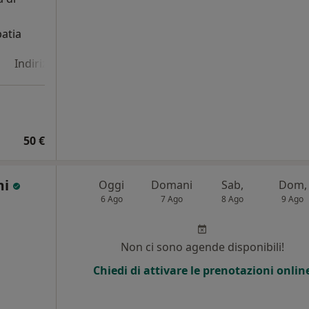
patia
Indirizzo 4
Online
50 €
mi
Oggi
Domani
Sab,
Dom,
6 Ago
7 Ago
8 Ago
9 Ago
Non ci sono agende disponibili!
Chiedi di attivare le prenotazioni onlin