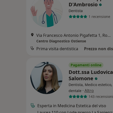
D'Ambrosio
Dentista
1 recensione
Via Francesco Antonio Pigafetta 1, Roma
Centro Diagnostico Ostiense
Prima visita dentistica
Prezzo non dis
Pagamenti online
Dott.ssa Ludovica
Salomone
Dentista, Medico estetico,
·
Altro
dentale
143 recension
Esperta in Medicina Estetica del viso
Laurea 110 con Lode presso La Sapienza