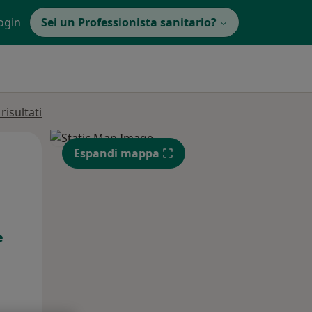
ogin
Sei un Professionista sanitario?
isultati
Lun,
Mar,
Mer,
Espandi mappa
10 Ago
11 Ago
12 Ago
e