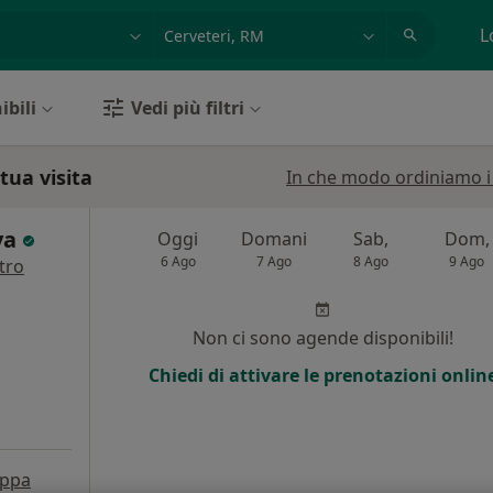
azione, medico, struttura
es: Roma
L
ibili
Vedi più filtri
tua visita
In che modo ordiniamo i r
va
Oggi
Domani
Sab,
Dom,
6 Ago
7 Ago
8 Ago
9 Ago
tro
i
Non ci sono agende disponibili!
Chiedi di attivare le prenotazioni onlin
ppa