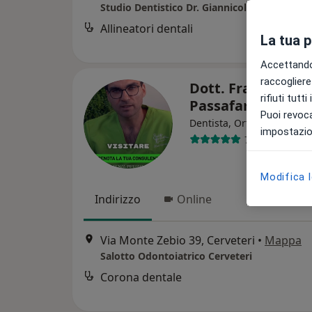
Studio Dentistico Dr. Giannicola Gava
Allineatori dentali
d
La tua 
Accettando,
raccogliere 
Dott. Francesco
rifiuti tutt
Passafaro
Puoi revoca
·
Al
Dentista, Ortodontista
impostazion
709 recension
Modifica 
Indirizzo
Online
Via Monte Zebio 39, Cerveteri
•
Mappa
Salotto Odontoiatrico Cerveteri
Corona dentale