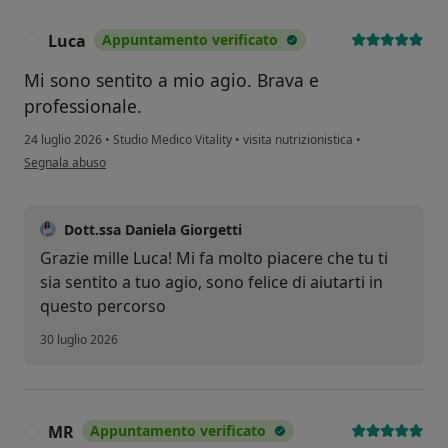
Luca
Appuntamento verificato
L
Mi sono sentito a mio agio. Brava e
professionale.
24 luglio 2026
•
Studio Medico Vitality
•
visita nutrizionistica
•
secondo l'opinione dell'utente Luca
Segnala abuso
Dott.ssa Daniela Giorgetti
Grazie mille Luca! Mi fa molto piacere che tu ti
sia sentito a tuo agio, sono felice di aiutarti in
questo percorso
30 luglio 2026
MR
Appuntamento verificato
M