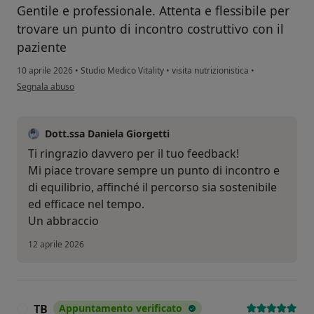
Gentile e professionale. Attenta e flessibile per
trovare un punto di incontro costruttivo con il
paziente
10 aprile 2026
•
Studio Medico Vitality
•
visita nutrizionistica
•
secondo l'opinione dell'utente LB
Segnala abuso
Dott.ssa Daniela Giorgetti
Ti ringrazio davvero per il tuo feedback!
Mi piace trovare sempre un punto di incontro e
di equilibrio, affinché il percorso sia sostenibile
ed efficace nel tempo.
Un abbraccio
12 aprile 2026
TB
Appuntamento verificato
T