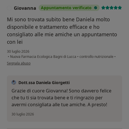
Giovanna
Appuntamento verificato
G
Mi sono trovata subito bene Daniela molto
disponibile e trattamento efficace e ho
consigliato alle mie amiche un appuntamento
con lei
30 luglio 2026
•
Nuova Farmacia Ecologica Bagni di Lucca
•
controllo nutrizionale
•
secondo l'opinione dell'utente Giovanna
Segnala abuso
Dott.ssa Daniela Giorgetti
Grazie di cuore Giovanna! Sono davvero felice
che tu ti sia trovata bene e ti ringrazio per
avermi consigliata alle tue amiche. A presto!
30 luglio 2026