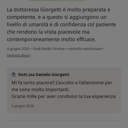
La dottoressa Giorgetti è molto preparata e
competente, e a questo si aggiungono un
livello di umanità e di confidenza col paziente
che rendono la visita piacevole ma
contemporaneamente molto efficace.
4 giugno 2026
•
Studi Medici Firenze
•
controllo nutrizionale
•
secondo l'opinione dell'utente M. S.
Segnala abuso
Dott.ssa Daniela Giorgetti
Mi fa tanto piacere!! L’ascolto e l’attenzione per
me sono molto importanti.
Grazie mille per aver condiviso la tua esperienza
5 giugno 2026