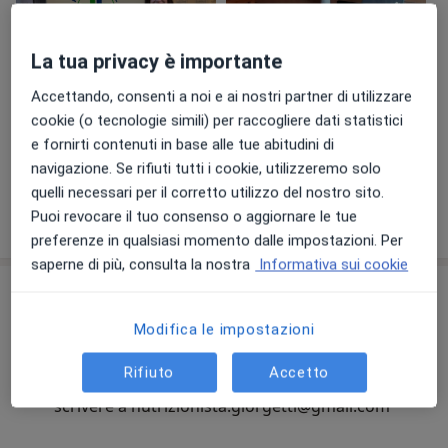
La tua privacy è importante
Accettando, consenti a noi e ai nostri partner di utilizzare
cookie (o tecnologie simili) per raccogliere dati statistici
e fornirti contenuti in base alle tue abitudini di
Visualizza galleria (6)
navigazione. Se rifiuti tutti i cookie, utilizzeremo solo
quelli necessari per il corretto utilizzo del nostro sito.
Mostra dettagli
Puoi revocare il tuo consenso o aggiornare le tue
sull'esperienza
preferenze in qualsiasi momento dalle impostazioni. Per
saperne di più, consulta la nostra
Informativa sui cookie
Comunicazioni importanti
Dott.ssa Daniela Giorgetti
Modifica le impostazioni
Via Ventisette Aprile 19, Firenze 50129
Rifiuto
Accetto
per informazioni contattare il 348 755 0409 o
scrivere a nutrizionista.giorgetti@gmail.com