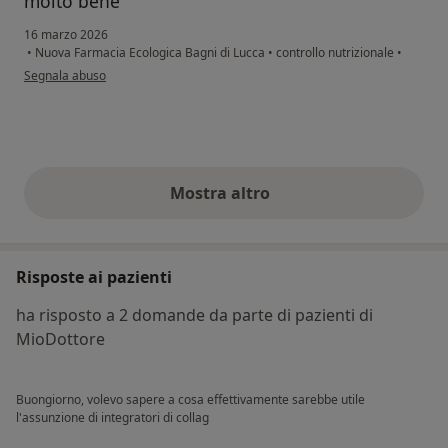
molto bene
16 marzo 2026
•
Nuova Farmacia Ecologica Bagni di Lucca
•
controllo nutrizionale
•
secondo l'opinione dell'utente Silvia
Segnala abuso
Mostra altro
opinioni di cui sopra
Risposte ai pazienti
ha risposto a 2 domande da parte di pazienti di
MioDottore
Buongiorno, volevo sapere a cosa effettivamente sarebbe utile
l'assunzione di integratori di collag