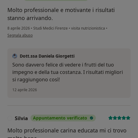
Molto professionale e motivante i risultati
stanno arrivando.
8 aprile 2026
•
Studi Medici Firenze
•
visita nutrizionistica
•
secondo l'opinione dell'utente TB
Segnala abuso
Dott.ssa Daniela Giorgetti
Sono davvero felice di vedere i frutti del tuo
impegno e della tua costanza. I risultati migliori
si raggiungono così!
12 aprile 2026
Silvia
Appuntamento verificato
S
Molto professionale carina educata mi ci trovo