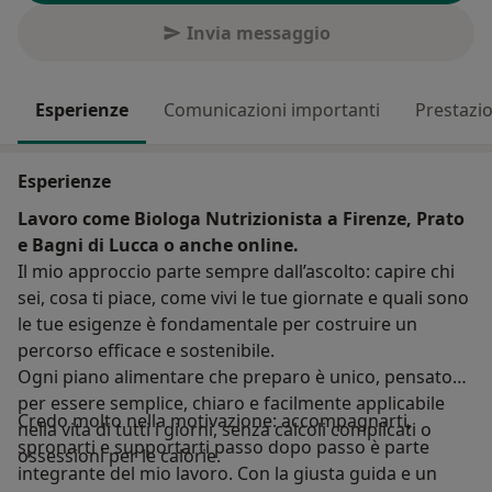
Invia messaggio
Esperienze
Comunicazioni importanti
Prestazio
Esperienze
Lavoro come Biologa Nutrizionista a Firenze, Prato
e Bagni di Lucca o anche online.
Il mio approccio parte sempre dall’ascolto: capire chi
sei, cosa ti piace, come vivi le tue giornate e quali sono
le tue esigenze è fondamentale per costruire un
percorso efficace e sostenibile.
Ogni piano alimentare che preparo è unico, pensato
per essere semplice, chiaro e facilmente applicabile
Credo molto nella motivazione: accompagnarti,
nella vita di tutti i giorni, senza calcoli complicati o
spronarti e supportarti passo dopo passo è parte
ossessioni per le calorie.
integrante del mio lavoro. Con la giusta guida e un