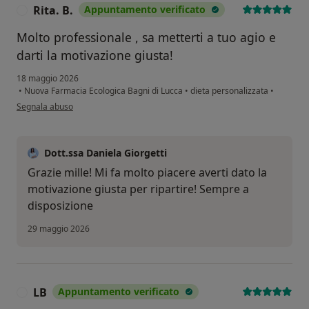
Rita. B.
Appuntamento verificato
R
Molto professionale , sa metterti a tuo agio e
darti la motivazione giusta!
18 maggio 2026
•
Nuova Farmacia Ecologica Bagni di Lucca
•
dieta personalizzata
•
secondo l'opinione dell'utente Rita. B.
Segnala abuso
Dott.ssa Daniela Giorgetti
Grazie mille! Mi fa molto piacere averti dato la
motivazione giusta per ripartire! Sempre a
disposizione
29 maggio 2026
LB
Appuntamento verificato
L