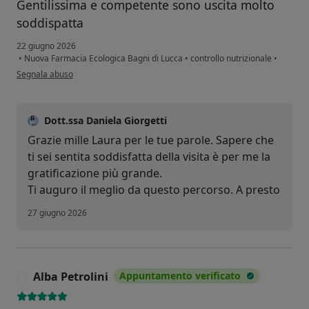
Gentilissima e competente sono uscita molto
soddispatta
22 giugno 2026
•
Nuova Farmacia Ecologica Bagni di Lucca
•
controllo nutrizionale
•
secondo l'opinione dell'utente Laura battaglia
Segnala abuso
Dott.ssa Daniela Giorgetti
Grazie mille Laura per le tue parole. Sapere che
ti sei sentita soddisfatta della visita è per me la
gratificazione più grande.
Ti auguro il meglio da questo percorso. A presto
27 giugno 2026
Alba Petrolini
Appuntamento verificato
A