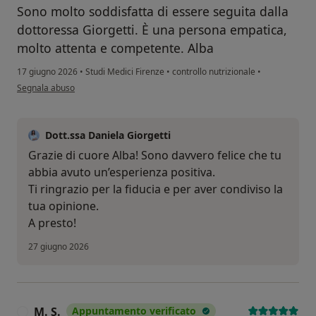
Sono molto soddisfatta di essere seguita dalla
dottoressa Giorgetti. È una persona empatica,
molto attenta e competente. Alba
17 giugno 2026
•
Studi Medici Firenze
•
controllo nutrizionale
•
secondo l'opinione dell'utente Alba Petrolini
Segnala abuso
Dott.ssa Daniela Giorgetti
Grazie di cuore Alba! Sono davvero felice che tu
abbia avuto un’esperienza positiva.
Ti ringrazio per la fiducia e per aver condiviso la
tua opinione.
A presto!
27 giugno 2026
M. S.
Appuntamento verificato
M