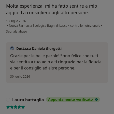
Molta esperienza, mi ha fatto sentire a mio
aggio. La consiglierò agli altri persone.
13 luglio 2026
•
Nuova Farmacia Ecologica Bagni di Lucca
•
controllo nutrizionale
•
secondo l'opinione dell'utente MR
Segnala abuso
Dott.ssa Daniela Giorgetti
Grazie per le belle parole! Sono felice che tu ti
sia sentita a tuo agio e ti ringrazio per la fiducia
e per il consiglio ad altre persone.
30 luglio 2026
Laura battaglia
Appuntamento verificato
L