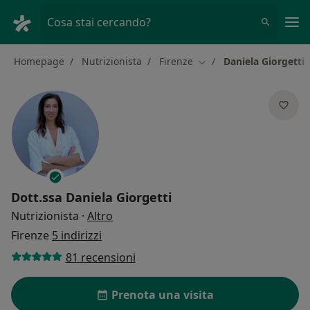
Men
Cosa stai cercando?
Homepage
Nutrizionista
Firenze
Daniela Giorgetti
Cambia città
Dott.ssa
Daniela Giorgetti
sulle specializzazioni
Nutrizionista
·
Altro
Firenze
5 indirizzi
81 recensioni
Prenota una visita