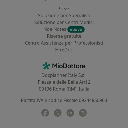
Prezzi
Soluzione per Specialisti
Soluzione per Centri Medici
Noa Notes
nuovo
Risorse gratuite
Centro Assistenza per Professionisti
HireDoc
Contatti
MioDottore - Homepage
Docplanner Italy S.r.l.
Piazzale delle Belle Arti 2
00196 Roma (RM), Italia
Partita IVA e codice Fiscale 09244850963
Facebook
si apre in una nuova scheda
Twitter
si apre in una nuova scheda
Linkedin
si apre in una nuova sc
Spotify
si apre in una nuo