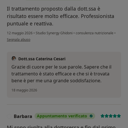
Il trattamento proposto dalla dott.ssa è
risultato essere molto efficace. Professionista
puntuale e reattiva.
12 maggio 2026
•
Studio Synergy Ghidoni
•
consulenza nutrizionale
•
secondo l'opinione dell'utente C.T.
Segnala abuso
Dott.ssa Caterina Cesari
Grazie di cuore per le sue parole. Sapere che il
trattamento è stato efficace e che si è trovata
bene è per me una grande soddisfazione.
18 maggio 2026
Barbara
Appuntamento verificato
B
Mi sono rivolta alla dottoressa e fin dal primo