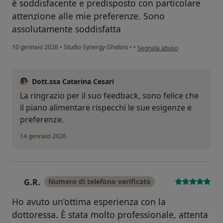
è soddisfacente e predisposto con particolare
attenzione alle mie preferenze. Sono
assolutamente soddisfatta
secondo l'opinione dell'utente 
10 gennaio 2026
•
Studio Synergy Ghidoni
•
•
Segnala abuso
Dott.ssa Caterina Cesari
La ringrazio per il suo feedback, sono felice che
il piano alimentare rispecchi le sue esigenze e
preferenze.
14 gennaio 2026
G.R.
Numero di telefono verificato
G
Ho avuto un’ottima esperienza con la
dottoressa. È stata molto professionale, attenta