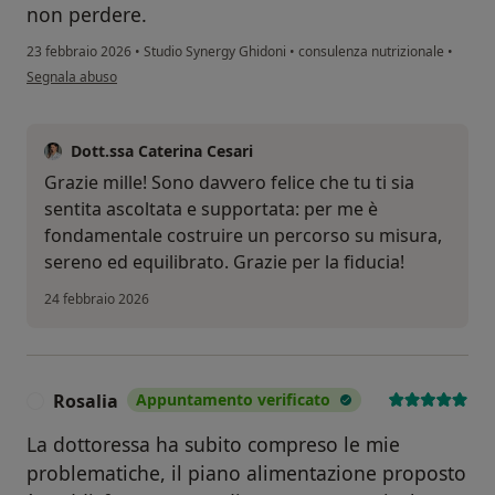
non perdere.
23 febbraio 2026
•
Studio Synergy Ghidoni
•
consulenza nutrizionale
•
secondo l'opinione dell'utente Lucrezia
Segnala abuso
Dott.ssa Caterina Cesari
Grazie mille! Sono davvero felice che tu ti sia
sentita ascoltata e supportata: per me è
fondamentale costruire un percorso su misura,
sereno ed equilibrato. Grazie per la fiducia!
24 febbraio 2026
Rosalia
Appuntamento verificato
R
La dottoressa ha subito compreso le mie
problematiche, il piano alimentazione proposto