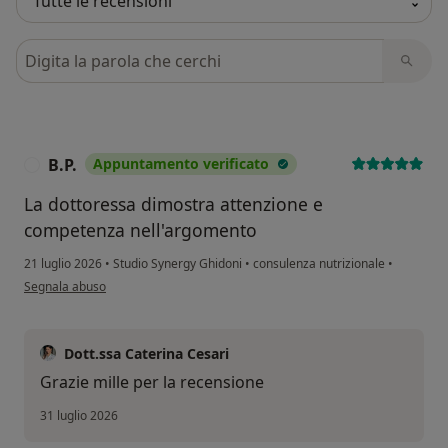
Cerca nelle recensioni
B.P.
Appuntamento verificato
B
La dottoressa dimostra attenzione e
competenza nell'argomento
21 luglio 2026
•
Studio Synergy Ghidoni
•
consulenza nutrizionale
•
secondo l'opinione dell'utente B.P.
Segnala abuso
Dott.ssa Caterina Cesari
Grazie mille per la recensione
31 luglio 2026