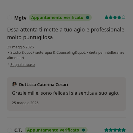
Mgtv
Appuntamento verificato
M
Dssa attenta ti mette a tuo agio e professionale
molto puntugliosa
21 maggio 2026
•
Studio &quot;Fisioterapia & Counseling&quot;
•
dieta per intolleranze
alimentari
secondo l'opinione dell'utente Mgtv
•
Segnala abuso
Dott.ssa Caterina Cesari
Grazie mille, sono felice si sia sentita a suo agio.
25 maggio 2026
C.T.
Appuntamento verificato
C