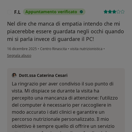
F.L
Appuntamento verificato
F
Nel dire che manca di empatia intendo che mi
piacerebbe essere guardata negli occhi quando
mi si parla invece di guardare il PC!
16 dicembre 2025
•
Centro Rinascita
•
visita nutrizionistica
•
secondo l'opinione dell'utente F.L
Segnala abuso
Dott.ssa Caterina Cesari
La ringrazio per aver condiviso il suo punto di
vista. Mi dispiace se durante la visita ha
percepito una mancanza di attenzione: l’utilizzo
del computer è necessario per raccogliere in
modo accurato i dati clinici e garantire un
percorso nutrizionale personalizzato. Il mio
obiettivo è sempre quello di offrire un servizio