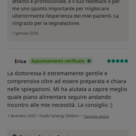
attento e professionale, e il suo feedback è per
me uno spunto importante per migliorare
ulteriormente l’esperienza dei miei pazienti. La
ringrazio per la segnalazione.
7 gennaio 2026
Erica
Appuntamento verificato
E
La dottoressa è estremamente gentile e
comprensiva oltre ad essere preparata e chiara
nelle spiegazioni. Mi ha aiutata a capire meglio
quale piano alimentare seguire andando
incontro alle mie necessità. La consiglio :)
secondo l'opinione dell'utente 
1 dicembre 2025
•
Studio Synergy Ghidoni
•
•
Segnala abuso