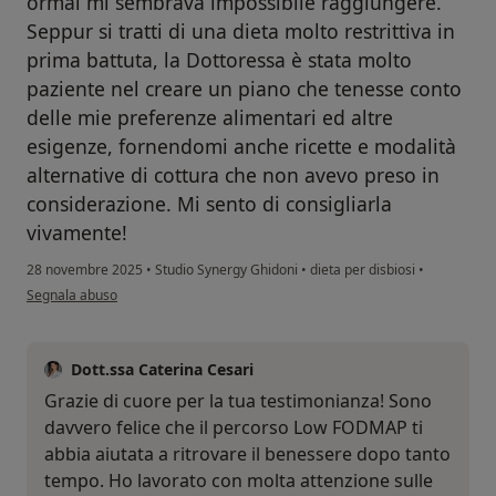
ormai mi sembrava impossibile raggiungere.
Seppur si tratti di una dieta molto restrittiva in
prima battuta, la Dottoressa è stata molto
paziente nel creare un piano che tenesse conto
delle mie preferenze alimentari ed altre
esigenze, fornendomi anche ricette e modalità
alternative di cottura che non avevo preso in
considerazione. Mi sento di consigliarla
vivamente!
28 novembre 2025
•
Studio Synergy Ghidoni
•
dieta per disbiosi
•
secondo l'opinione dell'utente Rebecca
Segnala abuso
Dott.ssa Caterina Cesari
Grazie di cuore per la tua testimonianza! Sono
davvero felice che il percorso Low FODMAP ti
abbia aiutata a ritrovare il benessere dopo tanto
tempo. Ho lavorato con molta attenzione sulle