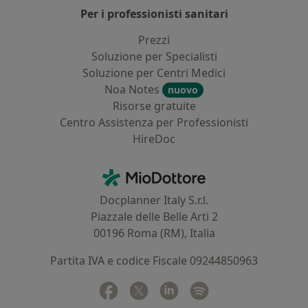
Per i professionisti sanitari
Prezzi
Soluzione per Specialisti
Soluzione per Centri Medici
Noa Notes
nuovo
Risorse gratuite
Centro Assistenza per Professionisti
HireDoc
Contatti
MioDottore - Homepage
Docplanner Italy S.r.l.
Piazzale delle Belle Arti 2
00196 Roma (RM), Italia
Partita IVA e codice Fiscale 09244850963
Facebook
si apre in una nuova scheda
Twitter
si apre in una nuova scheda
Linkedin
si apre in una nuova sc
Spotify
si apre in una nuo