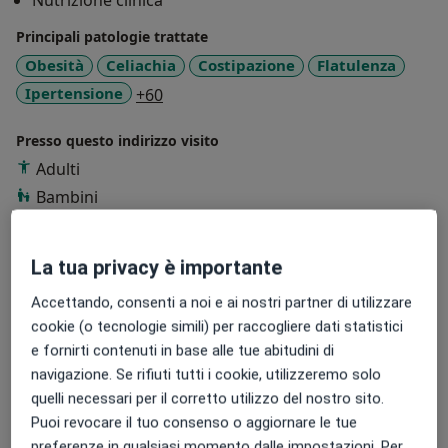
Nutrizione clinica
Principali patologie trattate
Obesità
Celiachia
Costipazione
Flatulenza
a11y_sr_more_diseases
Ipertensione
+60
Presso questo indirizzo visito
Adulti
Bambini
Tipologia di visite
In studio
Visualizza gli indirizzi (4)
La tua privacy è importante
Consulenza online
Visualizza l'agenda online
Accettando, consenti a noi e ai nostri partner di utilizzare
cookie (o tecnologie simili) per raccogliere dati statistici
Foto e video
e fornirti contenuti in base alle tue abitudini di
navigazione. Se rifiuti tutti i cookie, utilizzeremo solo
quelli necessari per il corretto utilizzo del nostro sito.
Puoi revocare il tuo consenso o aggiornare le tue
preferenze in qualsiasi momento dalle impostazioni. Per