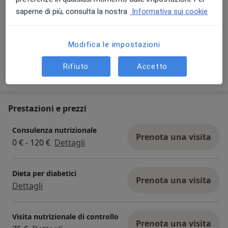
saperne di più, consulta la nostra
Informativa sui cookie
Visualizza galleria (7)
Modifica le impostazioni
Rifiuto
Accetto
Mostra dettagli
sull'esperienza
Prestazioni e prezzi
Consulenza nutrizionale
Prenota una visita
0 € - 120 €
Dettagli
Dieta per diabetici
Prenota una visita
Dettagli
Visita nutrizionale di controllo
Prenota una visita