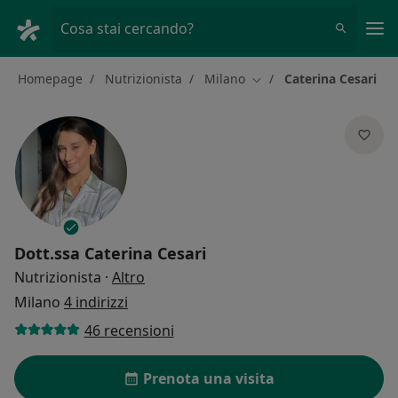
Men
Cosa stai cercando?
Homepage
Nutrizionista
Milano
Caterina Cesari
Cambia città
Dott.ssa
Caterina Cesari
sulle specializzazioni
Nutrizionista
·
Altro
Milano
4 indirizzi
46 recensioni
Prenota una visita