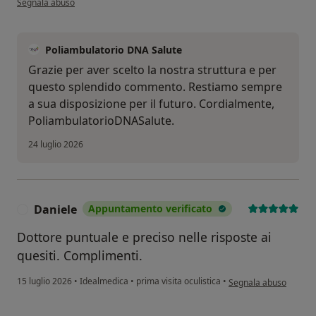
Segnala abuso
Poliambulatorio DNA Salute
Grazie per aver scelto la nostra struttura e per
questo splendido commento. Restiamo sempre
a sua disposizione per il futuro. Cordialmente,
PoliambulatorioDNASalute.
24 luglio 2026
Daniele
Appuntamento verificato
D
Dottore puntuale e preciso nelle risposte ai
quesiti. Complimenti.
secondo l'opinione del
15 luglio 2026
•
Idealmedica
•
prima visita oculistica
•
Segnala abuso