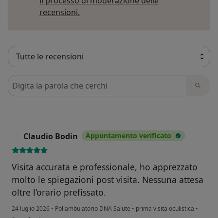
il processo di moderazione delle
Per saperne di più sulle opinioni
recensioni.
Cerca nelle recensioni
Claudio Bodin
Appuntamento verificato
C
Visita accurata e professionale, ho apprezzato
molto le spiegazioni post visita. Nessuna attesa
oltre l’orario prefissato.
24 luglio 2026
•
Poliambulatorio DNA Salute
•
prima visita oculistica
•
secondo l'opinione dell'utente Claudio Bodin