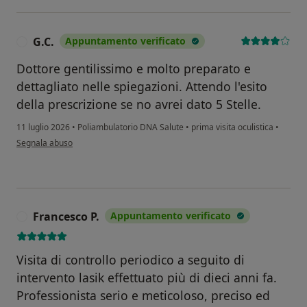
G.C.
Appuntamento verificato
G
Dottore gentilissimo e molto preparato e
dettagliato nelle spiegazioni. Attendo l'esito
della prescrizione se no avrei dato 5 Stelle.
11 luglio 2026
•
Poliambulatorio DNA Salute
•
prima visita oculistica
•
secondo l'opinione dell'utente G.C.
Segnala abuso
Francesco P.
Appuntamento verificato
F
Visita di controllo periodico a seguito di
intervento lasik effettuato più di dieci anni fa.
Professionista serio e meticoloso, preciso ed