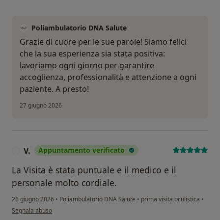
Poliambulatorio DNA Salute
Grazie di cuore per le sue parole! Siamo felici
che la sua esperienza sia stata positiva:
lavoriamo ogni giorno per garantire
accoglienza, professionalità e attenzione a ogni
paziente. A presto!
27 giugno 2026
V.
Appuntamento verificato
V
La Visita è stata puntuale e il medico e il
personale molto cordiale.
26 giugno 2026
•
Poliambulatorio DNA Salute
•
prima visita oculistica
•
secondo l'opinione dell'utente V.
Segnala abuso