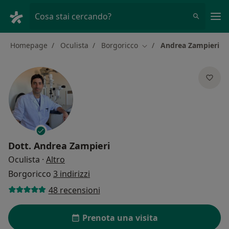
Men
Cosa stai cercando?
Homepage
Oculista
Borgoricco
Andrea Zampieri
Cambia città
Dott.
Andrea Zampieri
sulle specializzazioni
Oculista
·
Altro
Borgoricco
3 indirizzi
48 recensioni
Prenota una visita