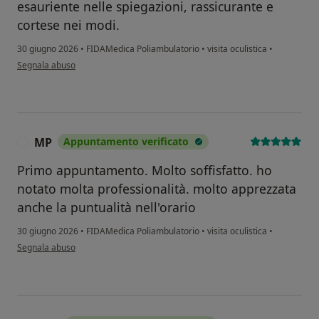
esauriente nelle spiegazioni, rassicurante e
cortese nei modi.
30 giugno 2026
•
FIDAMedica Poliambulatorio
•
visita oculistica
•
secondo l'opinione dell'utente Francesco P.
Segnala abuso
MP
Appuntamento verificato
M
Primo appuntamento. Molto soffisfatto. ho
notato molta professionalità. molto apprezzata
anche la puntualità nell'orario
30 giugno 2026
•
FIDAMedica Poliambulatorio
•
visita oculistica
•
secondo l'opinione dell'utente MP
Segnala abuso