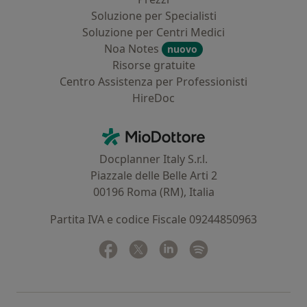
Soluzione per Specialisti
Soluzione per Centri Medici
Noa Notes
nuovo
Risorse gratuite
Centro Assistenza per Professionisti
HireDoc
Contatti
MioDottore - Homepage
Docplanner Italy S.r.l.
Piazzale delle Belle Arti 2
00196 Roma (RM), Italia
Partita IVA e codice Fiscale 09244850963
Facebook
si apre in una nuova scheda
Twitter
si apre in una nuova scheda
Linkedin
si apre in una nuova sc
Spotify
si apre in una nuo