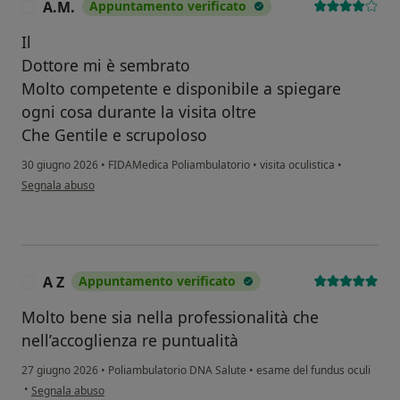
A.M.
Appuntamento verificato
A
Il
Dottore mi è sembrato
Molto competente e disponibile a spiegare
ogni cosa durante la visita oltre
Che Gentile e scrupoloso
30 giugno 2026
•
FIDAMedica Poliambulatorio
•
visita oculistica
•
secondo l'opinione dell'utente A.M.
Segnala abuso
A Z
Appuntamento verificato
A
Molto bene sia nella professionalità che
nell’accoglienza re puntualità
27 giugno 2026
•
Poliambulatorio DNA Salute
•
esame del fundus oculi
secondo l'opinione dell'utente A Z
•
Segnala abuso