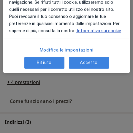
navigazione. Se rifiuti tutti i cookie, utilizzeremo solo
Esame del fondo oculare
quelli necessari per il corretto utilizzo del nostro sito.
Prenota una visita
75 €
Dettagli
Puoi revocare il tuo consenso o aggiornare le tue
preferenze in qualsiasi momento dalle impostazioni. Per
saperne di più, consulta la nostra
Informativa sui cookie
Esame del fundus oculi
Prenota una visita
70 €
Dettagli
Modifica le impostazioni
Esame OCT (tomografia ottica
computerizzata)
Prenota una visita
Rifiuto
Accetto
100 € - 120 €
Dettagli
+ 4 prestazioni
Come funzionano i prezzi?
Indirizzi (3)