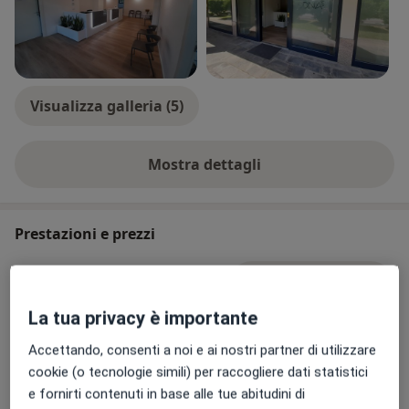
Visualizza galleria (5)
Mostra dettagli
sull'esperienza
Prestazioni e prezzi
Prima visita oculistica
Prenota una visita
120 € - 130 €
Dettagli
La tua privacy è importante
Visita oculistica
Accettando, consenti a noi e ai nostri partner di utilizzare
Prenota una visita
120 €
Dettagli
cookie (o tecnologie simili) per raccogliere dati statistici
e fornirti contenuti in base alle tue abitudini di