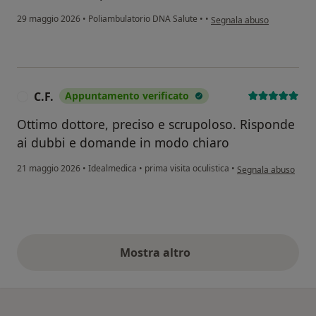
secondo l'opinione dell'ut
29 maggio 2026
•
Poliambulatorio DNA Salute
•
•
Segnala abuso
C.F.
Appuntamento verificato
C
Ottimo dottore, preciso e scrupoloso. Risponde
ai dubbi e domande in modo chiaro
secondo l'opinione de
21 maggio 2026
•
Idealmedica
•
prima visita oculistica
•
Segnala abuso
Mostra altro
opinioni di cui sopra