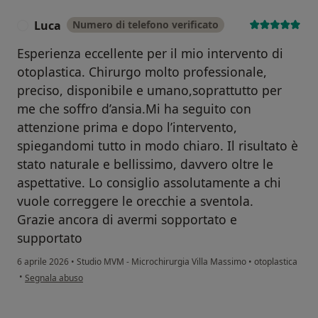
Luca
Numero di telefono verificato
L
Esperienza eccellente per il mio intervento di
otoplastica. Chirurgo molto professionale,
preciso, disponibile e umano,soprattutto per
me che soffro d’ansia.Mi ha seguito con
attenzione prima e dopo l’intervento,
spiegandomi tutto in modo chiaro. Il risultato è
stato naturale e bellissimo, davvero oltre le
aspettative. Lo consiglio assolutamente a chi
vuole correggere le orecchie a sventola.
Grazie ancora di avermi sopportato e
supportato
6 aprile 2026
•
Studio MVM - Microchirurgia Villa Massimo
•
otoplastica
secondo l'opinione dell'utente Luca
•
Segnala abuso