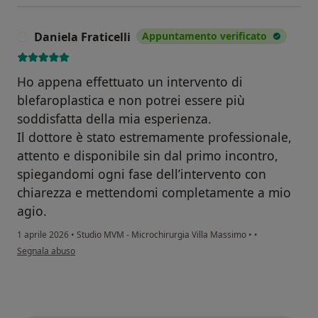
Daniela Fraticelli
Appuntamento verificato
D
Ho appena effettuato un intervento di
blefaroplastica e non potrei essere più
soddisfatta della mia esperienza.
Il dottore è stato estremamente professionale,
attento e disponibile sin dal primo incontro,
spiegandomi ogni fase dell’intervento con
chiarezza e mettendomi completamente a mio
agio.
1 aprile 2026
•
Studio MVM - Microchirurgia Villa Massimo
•
•
secondo l'opinione dell'utente Daniela Fraticelli
Segnala abuso