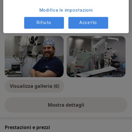
Modifica le impostazioni
Tipologia di visite
In studio
Visualizza gli indirizzi (1)
Rifiuto
Accetto
Foto e video
Visualizza galleria (6)
Mostra dettagli
sull'esperienza
Prestazioni e prezzi