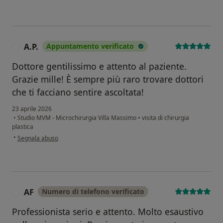
A.P.
Appuntamento verificato
A
Dottore gentilissimo e attento al paziente.
Grazie mille! È sempre più raro trovare dottori
che ti facciano sentire ascoltata!
23 aprile 2026
•
Studio MVM - Microchirurgia Villa Massimo
•
visita di chirurgia
plastica
secondo l'opinione dell'utente A.P.
•
Segnala abuso
AF
Numero di telefono verificato
A
Professionista serio e attento. Molto esaustivo