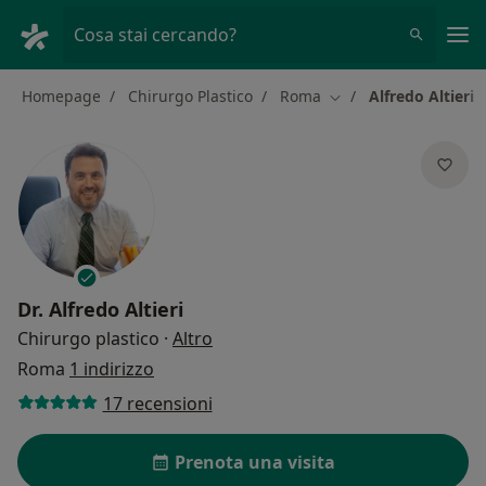
Men
Cosa stai cercando?
Homepage
Chirurgo Plastico
Roma
Alfredo Altieri
Cambia città
Dr.
Alfredo Altieri
sulle specializzazioni
Chirurgo plastico
·
Altro
Roma
1 indirizzo
17 recensioni
Prenota una visita