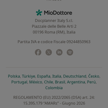
Contatti
MioDottore - Homepage
Docplanner Italy S.r.l.
Piazzale delle Belle Arti 2
00196 Roma (RM), Italia
Partita IVA e codice Fiscale 09244850963
Facebook
si apre in una nuova scheda
Twitter
si apre in una nuova scheda
Linkedin
si apre in una nuova sc
Spotify
si apre in una nuo
si apre in una nuova scheda
si apre in una nuova scheda
si apre in una nuova scheda
si apre in una nuova sche
si apre in 
si a
Polska
,
Türkiye
,
España
,
Italia
,
Deutschland
,
Česko
,
si apre in una nuova scheda
si apre in una nuova scheda
si apre in una nuova scheda
si apre in una nuova s
si apre in u
si apr
Portugal
,
México
,
Chile
,
Brasil
,
Argentina
,
Perú
,
si apre in una nuova sch
Colombia
REGOLAMENTO (EU) 2022/2065 (DSA) art. 24:
15.395.179 “AMARs” - Giugno 2026