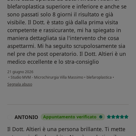
blefaroplastica superiore e inferiore e anche se
sono passati solo 8 giorni il risultato e già
visibile. Il Dott. è stato già dalla prima visita
competente e rassicurante, mi ha spiegato in
maniera dettagliata sia l'intervento che cosa
aspettarmi. Mi ha seguito scrupolosamente sia
nel pre che post operatorio. Il Dott. Altieri è un
medico eccellente e lo stra-consiglio
21 giugno 2026
•
Studio MVM - Microchirurgia Villa Massimo
•
blefaroplastica
•
secondo l'opinione dell'utente Michela
Segnala abuso
ANTONIO
Appuntamento verificato
A
Il Dott. Altieri è una persona brillante. Ti mette