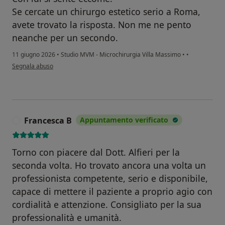
Se cercate un chirurgo estetico serio a Roma,
avete trovato la risposta. Non me ne pento
neanche per un secondo.
11 giugno 2026
•
Studio MVM - Microchirurgia Villa Massimo
•
•
secondo l'opinione dell'utente ANTONIO
Segnala abuso
Francesca B
Appuntamento verificato
F
Torno con piacere dal Dott. Alfieri per la
seconda volta. Ho trovato ancora una volta un
professionista competente, serio e disponibile,
capace di mettere il paziente a proprio agio con
cordialità e attenzione. Consigliato per la sua
professionalità e umanità.