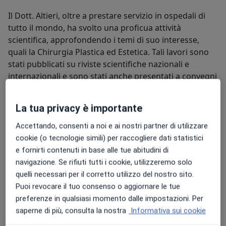
Il Dott. Altieri, oltre a prestare servizio in ospedali di
tutto il mondo, ha svolto una proficua attività
scientifica, approfondendo i temi di suo interesse,
quali la Chirurgia Plastica ed Estetica. Tali lavori sono
stati pubblicati su riviste scientifiche nazionali e
internazionali e sono stati anche presentati a convegni
di diversa origine. Mastoplastic, liposuzione,
addominoplastica, blefaroplastica, gluteoplastica,
La tua privacy è importante
Il Dott. Altieri è a vostra disposizione per consulenze
sono solo alcuni degli interventi eseguiti dal dottor
specifiche nel campo di salute e bellezza!
Altieri.
Accettando, consenti a noi e ai nostri partner di utilizzare
cookie (o tecnologie simili) per raccogliere dati statistici
Su di me
Altro
e fornirti contenuti in base alle tue abitudini di
Aree di competenza principali:
navigazione. Se rifiuti tutti i cookie, utilizzeremo solo
Chirurgia plastica, ricostruttiva & estetica
quelli necessari per il corretto utilizzo del nostro sito.
Puoi revocare il tuo consenso o aggiornare le tue
Principali patologie trattate
preferenze in qualsiasi momento dalle impostazioni. Per
Ipertrofia Mammaria
Ipomastia
Blefarocalasi
saperne di più, consulta la nostra
Informativa sui cookie
a11y_sr_more_diseases
Addome pendulo
Rughe
+24