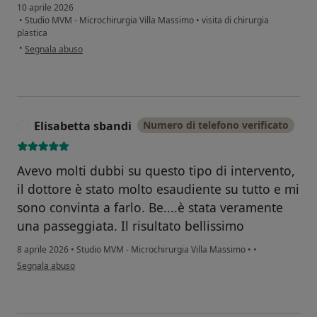
10 aprile 2026
•
Studio MVM - Microchirurgia Villa Massimo
•
visita di chirurgia
plastica
secondo l'opinione dell'utente Stefania
•
Segnala abuso
Elisabetta sbandi
Numero di telefono verificato
E
Avevo molti dubbi su questo tipo di intervento,
il dottore è stato molto esaudiente su tutto e mi
sono convinta a farlo. Be....è stata veramente
una passeggiata. Il risultato bellissimo
8 aprile 2026
•
Studio MVM - Microchirurgia Villa Massimo
•
•
secondo l'opinione dell'utente Elisabetta sbandi
Segnala abuso