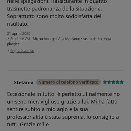
nelle spiegazioni. Rassicurante in quanto
trasmette padronanza della situazione.
Soprattutto sono molto soddisfatta del
risultato.
21 aprile 2026
•
Studio MVM - Microchirurgia Villa Massimo
•
visita di chirurgia
plastica
secondo l'opinione dell'utente AF
•
Segnala abuso
Stefania
Numero di telefono verificato
S
Eccezionale in tutto, è perfetto...finalmente ho
un seno meraviglioso grazie a lui. Mi ha fatto
sentire subito a mio agio e la sua
professionalità è stata suprema, lo consiglio a
tutti. Grazie mille