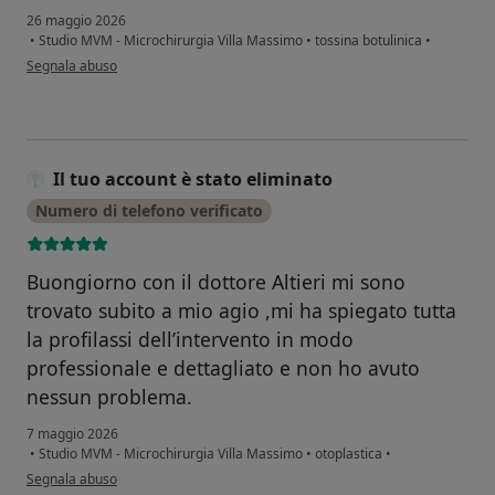
26 maggio 2026
•
Studio MVM - Microchirurgia Villa Massimo
•
tossina botulinica
•
secondo l'opinione dell'utente Francesca B
Segnala abuso
Il tuo account è stato eliminato
Numero di telefono verificato
Buongiorno con il dottore Altieri mi sono
trovato subito a mio agio ,mi ha spiegato tutta
la profilassi dell’intervento in modo
professionale e dettagliato e non ho avuto
nessun problema.
7 maggio 2026
•
Studio MVM - Microchirurgia Villa Massimo
•
otoplastica
•
secondo l'opinione dell'utente Il tuo account è stato eliminato
Segnala abuso