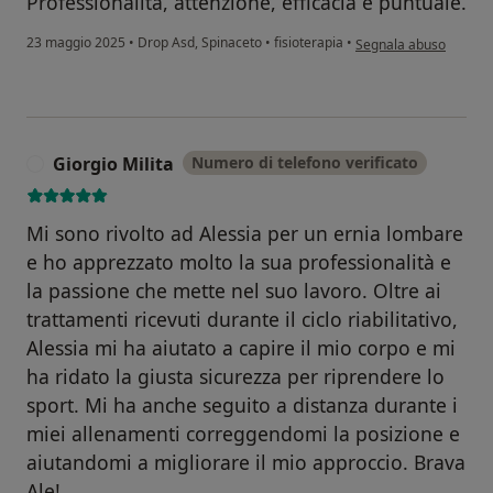
Professionalità, attenzione, efficacia e puntuale.
secondo l'opinione de
23 maggio 2025
•
Drop Asd, Spinaceto
•
fisioterapia
•
Segnala abuso
Giorgio Milita
Numero di telefono verificato
G
Mi sono rivolto ad Alessia per un ernia lombare
e ho apprezzato molto la sua professionalità e
la passione che mette nel suo lavoro. Oltre ai
trattamenti ricevuti durante il ciclo riabilitativo,
Alessia mi ha aiutato a capire il mio corpo e mi
ha ridato la giusta sicurezza per riprendere lo
sport. Mi ha anche seguito a distanza durante i
miei allenamenti correggendomi la posizione e
aiutandomi a migliorare il mio approccio. Brava
Ale!