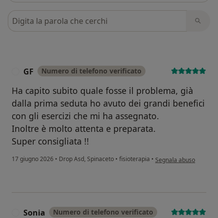
Cerca nelle recensioni
GF
Numero di telefono verificato
G
Ha capito subito quale fosse il problema, già
dalla prima seduta ho avuto dei grandi benefici
con gli esercizi che mi ha assegnato.
Inoltre è molto attenta e preparata.
Super consigliata !!
secondo l'opinione dell
17 giugno 2026
•
Drop Asd, Spinaceto
•
fisioterapia
•
Segnala abuso
Sonia
Numero di telefono verificato
S