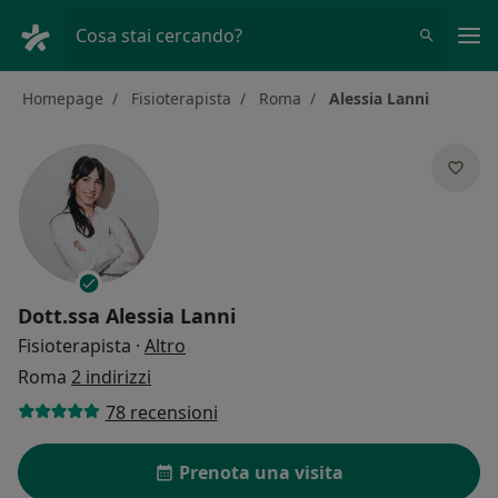
Men
Cosa stai cercando?
Homepage
Fisioterapista
Roma
Alessia Lanni
Dott.ssa
Alessia Lanni
sulle specializzazioni
Fisioterapista
·
Altro
Roma
2 indirizzi
78 recensioni
Prenota una visita