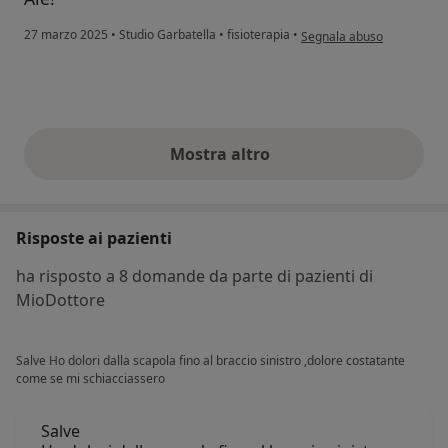
secondo l'opinione dell'ute
27 marzo 2025
•
Studio Garbatella
•
fisioterapia
•
Segnala abuso
Mostra altro
opinioni di cui sopra
Risposte ai pazienti
ha risposto a 8 domande da parte di pazienti di
MioDottore
Salve Ho dolori dalla scapola fino al braccio sinistro ,dolore costatante
come se mi schiacciassero
Salve