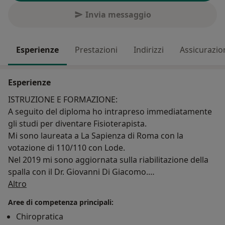
Invia messaggio
Esperienze
Prestazioni
Indirizzi
Assicurazio
Esperienze
ISTRUZIONE E FORMAZIONE:
A seguito del diploma ho intrapreso immediatamente
gli studi per diventare Fisioterapista.
Mi sono laureata a La Sapienza di Roma con la
votazione di 110/110 con Lode.
Nel 2019 mi sono aggiornata sulla riabilitazione della
spalla con il Dr. Giovanni Di Giacomo.
Su di me
Nel 2020 mi sono specializzata in Rieducazione
Altro
Posturale mediante metodo Mézières.
Aree di competenza principali:
Nel 2022 ho ottenuto l'attestato al corso di formazione
Chiropratica
di Terapia Manuale Ortopedica della colonna