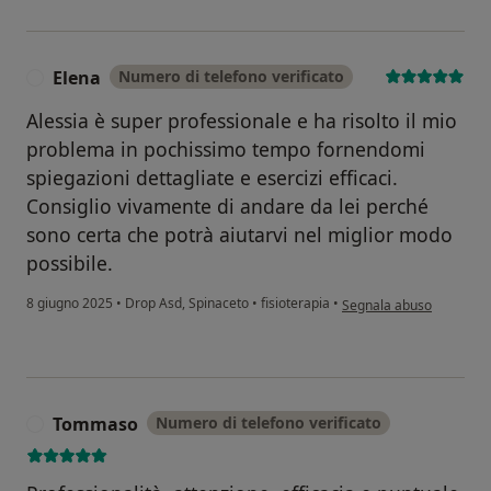
Elena
Numero di telefono verificato
E
Alessia è super professionale e ha risolto il mio
problema in pochissimo tempo fornendomi
spiegazioni dettagliate e esercizi efficaci.
Consiglio vivamente di andare da lei perché
sono certa che potrà aiutarvi nel miglior modo
possibile.
secondo l'opinione dell'
8 giugno 2025
•
Drop Asd, Spinaceto
•
fisioterapia
•
Segnala abuso
Tommaso
Numero di telefono verificato
T