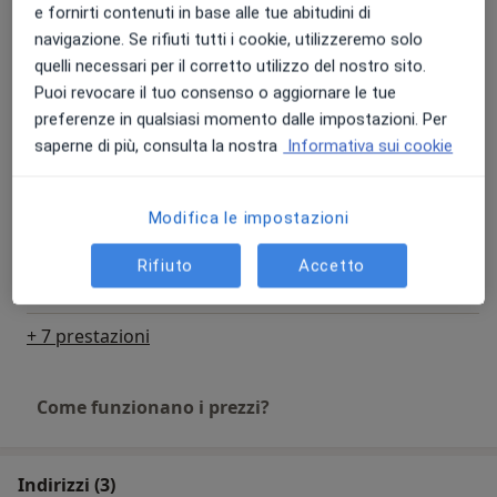
e fornirti contenuti in base alle tue abitudini di
navigazione. Se rifiuti tutti i cookie, utilizzeremo solo
Esercizi respiratori
quelli necessari per il corretto utilizzo del nostro sito.
Prenota una visita
Dettagli
Puoi revocare il tuo consenso o aggiornare le tue
preferenze in qualsiasi momento dalle impostazioni. Per
saperne di più, consulta la nostra
Informativa sui cookie
Ginnastica posturale
Prenota una visita
Dettagli
Modifica le impostazioni
Massaggio
Prenota una visita
Rifiuto
Accetto
Dettagli
+ 7 prestazioni
Come funzionano i prezzi?
Indirizzi (3)