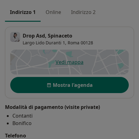
Indirizzo 1
Online
Indirizzo 2
Drop Asd, Spinaceto
Largo Lido Duranti 1,
Roma
00128
Vedi mappa
si apre in una nuova scheda
Disponibilità
Mostra l'agenda
Modalità di pagamento (visite private)
Contanti
Bonifico
Telefono