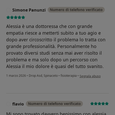
Simone Panunzi
Numero di telefono verificato
S
Alessia è una dottoressa che con grande
empatia riesce a metterti subito a tuo agio e
dopo aver circoscritto il problema lo tratta con
grande professionalità. Personalmente ho
provato diversi studi senza mai aver risolto il
problema e ma solo dopo un percorso con
Alessia il mio dolore è quasi del tutto svanito.
secondo l'opinione dell'
1 marzo 2026
•
Drop Asd, Spinaceto
•
fisioterapia
•
Segnala abuso
flavio
Numero di telefono verificato
F
Mi sono trovato davvero benissimo con alessia.