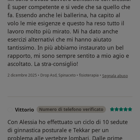
È super competente e si vede che sa quello che
fa. Essendo anche lei ballerina, ha capito al
volo le mie esigenze e questo ha reso tutto il
lavoro molto più mirato. Mi ha dato anche
esercizi alternativi che mi hanno aiutato
tantissimo. In più abbiamo instaurato un bel
rapporto, mi sono sempre sentito a mio agio e
ascoltato. La stra-consiglio!
secondo l'opinione del
2 dicembre 2025
•
Drop Asd, Spinaceto
•
fisioterapia
•
Segnala abuso
Vittorio
Numero di telefono verificato
V
Con Alessia ho effettuato un ciclo di 10 sedute
di ginnastica posturale e Tekkar per un
problema alle vertebre lombari. Dalle prime