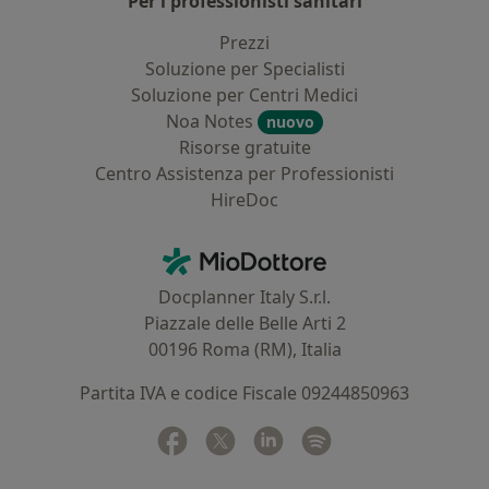
Per i professionisti sanitari
Prezzi
Soluzione per Specialisti
Soluzione per Centri Medici
Noa Notes
nuovo
Risorse gratuite
Centro Assistenza per Professionisti
HireDoc
Contatti
MioDottore - Homepage
Docplanner Italy S.r.l.
Piazzale delle Belle Arti 2
00196 Roma (RM), Italia
Partita IVA e codice Fiscale 09244850963
Facebook
si apre in una nuova scheda
Twitter
si apre in una nuova scheda
Linkedin
si apre in una nuova sc
Spotify
si apre in una nuo