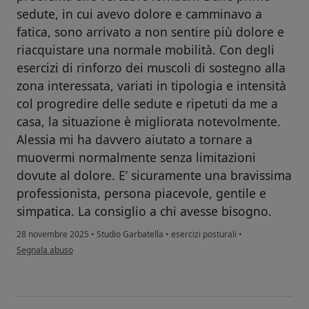
sedute, in cui avevo dolore e camminavo a
fatica, sono arrivato a non sentire più dolore e
riacquistare una normale mobilità. Con degli
esercizi di rinforzo dei muscoli di sostegno alla
zona interessata, variati in tipologia e intensità
col progredire delle sedute e ripetuti da me a
casa, la situazione è migliorata notevolmente.
Alessia mi ha davvero aiutato a tornare a
muovermi normalmente senza limitazioni
dovute al dolore. E’ sicuramente una bravissima
professionista, persona piacevole, gentile e
simpatica. La consiglio a chi avesse bisogno.
28 novembre 2025
•
Studio Garbatella
•
esercizi posturali
•
secondo l'opinione dell'utente Vittorio
Segnala abuso