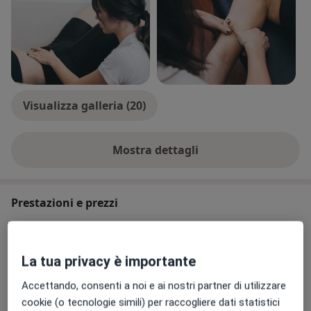
d’osservazione e valutazione, progettazione di un
piano riabilitativo, ma soprattutto è emersa una forte
empatia che mi contraddistingue, con l’interesse verso
la persona ancor prima della sua patologia. Attraverso
la danza, sin da bambina, ho avuto modo di accrescere
proprietà come la creatività, una comunicazione
Visualizza galleria (20)
efficace, la gestione dello spazio e degli oggetti, il
lavoro di gruppo ed il migliorarmi costantemente.
Mostra dettagli
sull'esperienza
Prestazioni e prezzi
Fisioterapia
Prenota una visita
Da 0 €
Dettagli
La tua privacy è importante
Accettando, consenti a noi e ai nostri partner di utilizzare
Consulenza online
Prenota una visita
cookie (o tecnologie simili) per raccogliere dati statistici
Dettagli