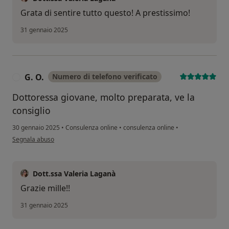
Grata di sentire tutto questo! A prestissimo!
31 gennaio 2025
G. O.
Numero di telefono verificato
G
Dottoressa giovane, molto preparata, ve la
consiglio
30 gennaio 2025
•
Consulenza online
•
consulenza online
•
secondo l'opinione dell'utente G. O.
Segnala abuso
Dott.ssa Valeria Laganà
Grazie mille!!
31 gennaio 2025