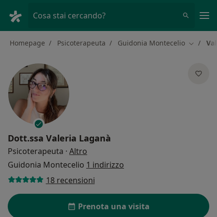
Men
Cosa stai cercando?
Homepage
Psicoterapeuta
Guidonia Montecelio
Val
Cambia c
Dott.ssa
Valeria Laganà
sulle specializzazioni
Psicoterapeuta
·
Altro
Guidonia Montecelio
1 indirizzo
18 recensioni
Prenota una visita