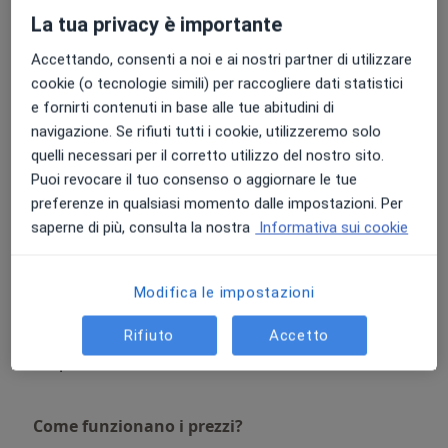
coppia
Prenota una visita
La tua privacy è importante
70 €
Dettagli
Accettando, consenti a noi e ai nostri partner di utilizzare
cookie (o tecnologie simili) per raccogliere dati statistici
Terapia familiare
Prenota una visita
e fornirti contenuti in base alle tue abitudini di
70 €
Dettagli
navigazione. Se rifiuti tutti i cookie, utilizzeremo solo
quelli necessari per il corretto utilizzo del nostro sito.
Sostegno psicologico
Puoi revocare il tuo consenso o aggiornare le tue
adolescenti
Prenota una visita
preferenze in qualsiasi momento dalle impostazioni. Per
60 €
Dettagli
saperne di più, consulta la nostra
Informativa sui cookie
Accompagnamento in
gravidanza
Prenota una visita
Modifica le impostazioni
60 €
Dettagli
Rifiuto
Accetto
+ 14 prestazioni
Come funzionano i prezzi?