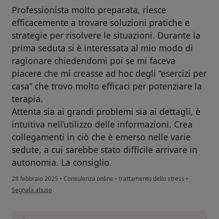
Professionista molto preparata, riesce
efficacemente a trovare soluzioni pratiche e
strategie per risolvere le situazioni. Durante la
prima seduta si è interessata al mio modo di
ragionare chiedendomi poi se mi faceva
piacere che mi creasse ad hoc degli “esercizi per
casa” che trovo molto efficaci per potenziare la
terapia.
Attenta sia ai grandi problemi sia ai dettagli, è
intuitiva nell’utilizzo delle informazioni. Crea
collegamenti in ciò che è emerso nelle varie
sedute, a cui sarebbe stato difficile arrivare in
autonomia. La consiglio.
28 febbraio 2025
•
Consulenza online
•
trattamento dello stress
•
secondo l'opinione dell'utente E.B.
Segnala abuso