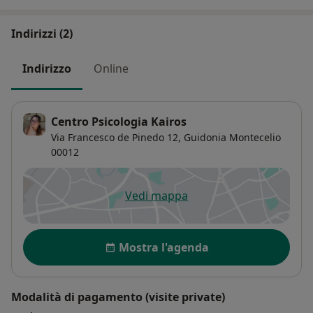
Indirizzi (2)
Indirizzo
Online
Centro Psicologia Kairos
Via Francesco de Pinedo 12,
Guidonia Montecelio
00012
Vedi mappa
si apre in una nuova scheda
Disponibilità
Mostra l'agenda
Modalità di pagamento (visite private)