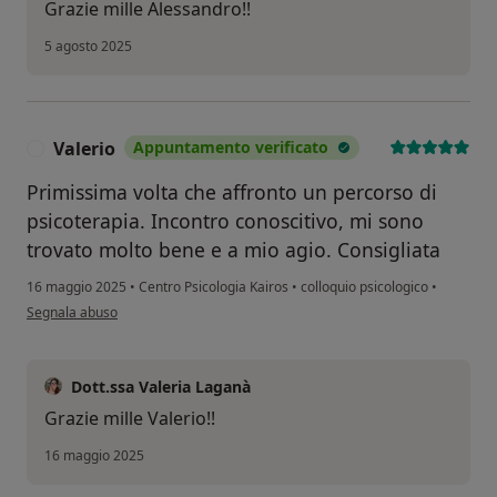
Grazie mille Alessandro!!
5 agosto 2025
Valerio
Appuntamento verificato
V
Primissima volta che affronto un percorso di
psicoterapia. Incontro conoscitivo, mi sono
trovato molto bene e a mio agio. Consigliata
16 maggio 2025
•
Centro Psicologia Kairos
•
colloquio psicologico
•
secondo l'opinione dell'utente Valerio
Segnala abuso
Dott.ssa Valeria Laganà
Grazie mille Valerio!!
16 maggio 2025