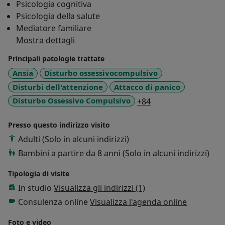
Psicologia cognitiva
di cooperatività ed accoglienza. Lavoro presso il centro
Psicologia della salute
studi Kairos e online.
Mediatore familiare
Per informazioni ed appuntamenti contattarmi al
Mostra dettagli
numero 351 8653244
Principali patologie trattate
Ansia
Disturbo ossessivocompulsivo
Disturbi dell'attenzione
Attacco di panico
a11y_sr_more_dise
Disturbo Ossessivo Compulsivo
+84
Presso questo indirizzo visito
Adulti (Solo in alcuni indirizzi)
Bambini a partire da 8 anni (Solo in alcuni indirizzi)
Tipologia di visite
In studio
Visualizza gli indirizzi (1)
Consulenza online
Visualizza l'agenda online
Foto e video