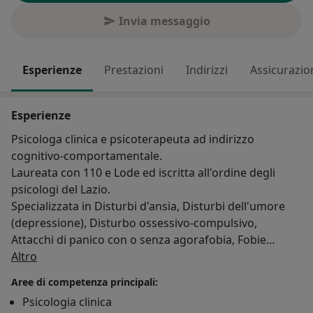
Invia messaggio
Esperienze
Prestazioni
Indirizzi
Assicurazio
Esperienze
Psicologa clinica e psicoterapeuta ad indirizzo
cognitivo-comportamentale.
Laureata con 110 e Lode ed iscritta all'ordine degli
psicologi del Lazio.
Specializzata in Disturbi d'ansia, Disturbi dell'umore
(depressione), Disturbo ossessivo-compulsivo,
Attacchi di panico con o senza agorafobia, Fobie
Su di me
specifiche, Disturbi del comportamento alimentare,
Altro
Problematiche relazionale e lavorative, Disturbi della
Aree di competenza principali:
personalità.
Psicologia clinica
Sempre attenta alle esigenze del paziente in un clima