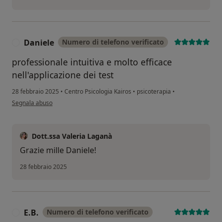
Daniele
Numero di telefono verificato
D
professionale intuitiva e molto efficace
nell'applicazione dei test
28 febbraio 2025
•
Centro Psicologia Kairos
•
psicoterapia
•
secondo l'opinione dell'utente Daniele
Segnala abuso
Dott.ssa Valeria Laganà
Grazie mille Daniele!
28 febbraio 2025
E.B.
Numero di telefono verificato
E