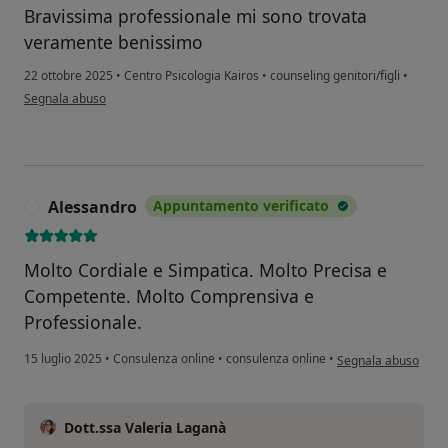
Bravissima professionale mi sono trovata
veramente benissimo
22 ottobre 2025
•
Centro Psicologia Kairos
•
counseling genitori/figli
•
secondo l'opinione dell'utente Ciobotaru Sandica
Segnala abuso
Alessandro
Appuntamento verificato
A
Molto Cordiale e Simpatica. Molto Precisa e
Competente. Molto Comprensiva e
Professionale.
secondo l'opinione 
15 luglio 2025
•
Consulenza online
•
consulenza online
•
Segnala abuso
Dott.ssa Valeria Laganà