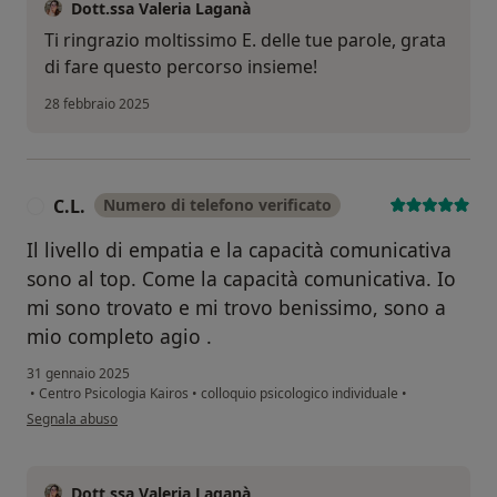
Dott.ssa Valeria Laganà
Ti ringrazio moltissimo E. delle tue parole, grata
di fare questo percorso insieme!
28 febbraio 2025
C.L.
Numero di telefono verificato
C
Il livello di empatia e la capacità comunicativa
sono al top. Come la capacità comunicativa. Io
mi sono trovato e mi trovo benissimo, sono a
mio completo agio .
31 gennaio 2025
•
Centro Psicologia Kairos
•
colloquio psicologico individuale
•
secondo l'opinione dell'utente C.L.
Segnala abuso
Dott.ssa Valeria Laganà