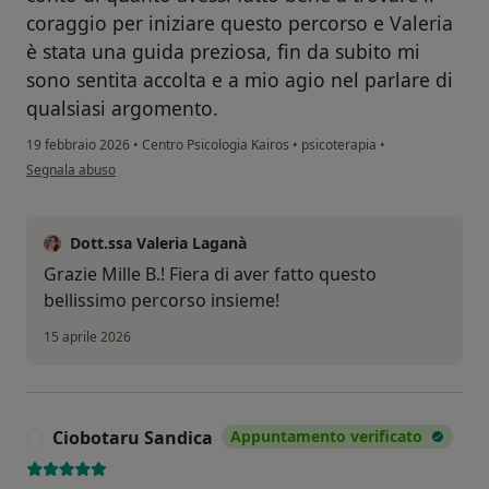
coraggio per iniziare questo percorso e Valeria
è stata una guida preziosa, fin da subito mi
sono sentita accolta e a mio agio nel parlare di
qualsiasi argomento.
19 febbraio 2026
•
Centro Psicologia Kairos
•
psicoterapia
•
secondo l'opinione dell'utente B.L.
Segnala abuso
Dott.ssa Valeria Laganà
Grazie Mille B.! Fiera di aver fatto questo
bellissimo percorso insieme!
15 aprile 2026
Ciobotaru Sandica
Appuntamento verificato
C