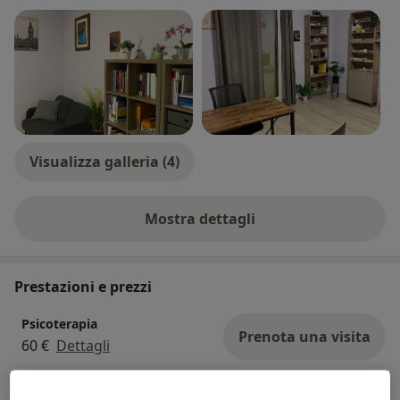
Visualizza galleria (4)
Mostra dettagli
sull'esperienza
Prestazioni e prezzi
Psicoterapia
Prenota una visita
60 €
Dettagli
Consulenza sessuologica di