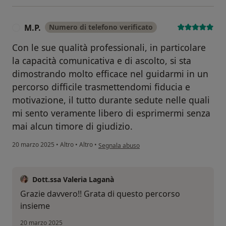
M.P.
Numero di telefono verificato
M
Con le sue qualità professionali, in particolare
la capacità comunicativa e di ascolto, si sta
dimostrando molto efficace nel guidarmi in un
percorso difficile trasmettendomi fiducia e
motivazione, il tutto durante sedute nelle quali
mi sento veramente libero di esprimermi senza
mai alcun timore di giudizio.
secondo l'opinione dell'utente M.P.
20 marzo 2025
•
Altro
•
Altro
•
Segnala abuso
Dott.ssa Valeria Laganà
Grazie davvero!! Grata di questo percorso
insieme
20 marzo 2025