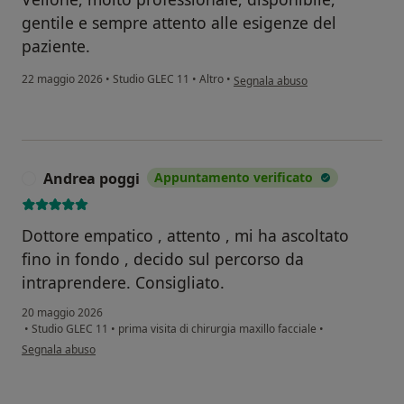
gentile e sempre attento alle esigenze del
paziente.
secondo l'opinione dell'utente Val
22 maggio 2026
•
Studio GLEC 11
•
Altro
•
Segnala abuso
Andrea poggi
Appuntamento verificato
A
Dottore empatico , attento , mi ha ascoltato
fino in fondo , decido sul percorso da
intraprendere. Consigliato.
20 maggio 2026
•
Studio GLEC 11
•
prima visita di chirurgia maxillo facciale
•
secondo l'opinione dell'utente Andrea poggi
Segnala abuso