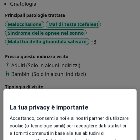
Gnatologia
Principali patologie trattate
Malocclusione
Mal di testa (cefalea)
Sindrome delle apnee nel sonno
a11y_sr_more_dis
Malattia della ghiandola salivare
+8
Presso questo indirizzo visito
Adulti (Solo in alcuni indirizzi)
Bambini (Solo in alcuni indirizzi)
Tipologia di visite
In studio
Visualizza gli indirizzi (8)
Consulenza online
Visualizza l'agenda online
La tua privacy è importante
Foto e video
Accettando, consenti a noi e ai nostri partner di utilizzare
cookie (o tecnologie simili) per raccogliere dati statistici
e fornirti contenuti in base alle tue abitudini di