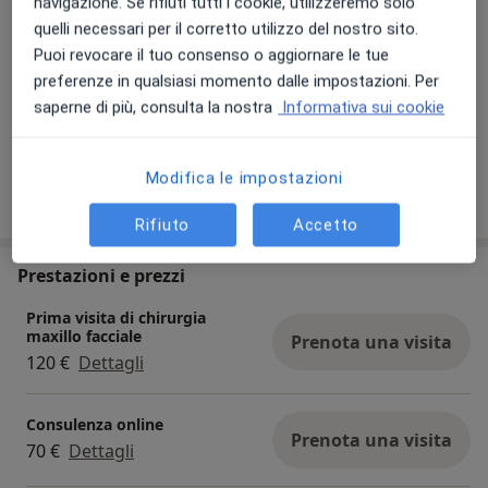
navigazione. Se rifiuti tutti i cookie, utilizzeremo solo
quelli necessari per il corretto utilizzo del nostro sito.
Puoi revocare il tuo consenso o aggiornare le tue
preferenze in qualsiasi momento dalle impostazioni. Per
saperne di più, consulta la nostra
Informativa sui cookie
Visualizza galleria (14)
Modifica le impostazioni
Mostra dettagli
sull'esperienza
Rifiuto
Accetto
Prestazioni e prezzi
Prima visita di chirurgia
maxillo facciale
Prenota una visita
120 €
Dettagli
Consulenza online
Prenota una visita
70 €
Dettagli