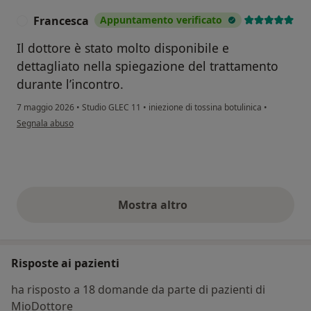
Francesca
Appuntamento verificato
F
Il dottore è stato molto disponibile e
dettagliato nella spiegazione del trattamento
durante l’incontro.
7 maggio 2026
•
Studio GLEC 11
•
iniezione di tossina botulinica
•
secondo l'opinione dell'utente Francesca
Segnala abuso
Mostra altro
opinioni di cui sopra
Risposte ai pazienti
ha risposto a 18 domande da parte di pazienti di
MioDottore