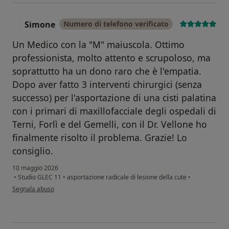
Simone
Numero di telefono verificato
S
Un Medico con la "M" maiuscola. Ottimo
professionista, molto attento e scrupoloso, ma
soprattutto ha un dono raro che è l'empatia.
Dopo aver fatto 3 interventi chirurgici (senza
successo) per l'asportazione di una cisti palatina
con i primari di maxillofacciale degli ospedali di
Terni, Forlì e del Gemelli, con il Dr. Vellone ho
finalmente risolto il problema. Grazie! Lo
consiglio.
10 maggio 2026
•
Studio GLEC 11
•
asportazione radicale di lesione della cute
•
secondo l'opinione dell'utente Simone
Segnala abuso