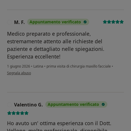
M. F.
Appuntamento verificato
M
Medico preparato e professionale,
estremamente attento alle richieste del
paziente e dettagliato nelle spiegazioni.
Esperienza eccellente!
1 giugno 2026
•
Latina
•
prima visita di chirurgia maxillo facciale
•
secondo l'opinione dell'utente M. F.
Segnala abuso
Valentino G.
Appuntamento verificato
V
Ho avuto un' ottima esperienza con il Dott.
Vellone, molto professionale, disponibile,