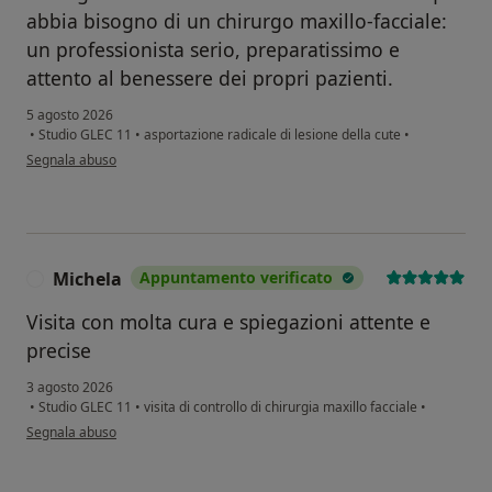
abbia bisogno di un chirurgo maxillo-facciale:
un professionista serio, preparatissimo e
attento al benessere dei propri pazienti.
5 agosto 2026
•
Studio GLEC 11
•
asportazione radicale di lesione della cute
•
secondo l'opinione dell'utente FB
Segnala abuso
Michela
Appuntamento verificato
M
Visita con molta cura e spiegazioni attente e
precise
3 agosto 2026
•
Studio GLEC 11
•
visita di controllo di chirurgia maxillo facciale
•
secondo l'opinione dell'utente Michela
Segnala abuso