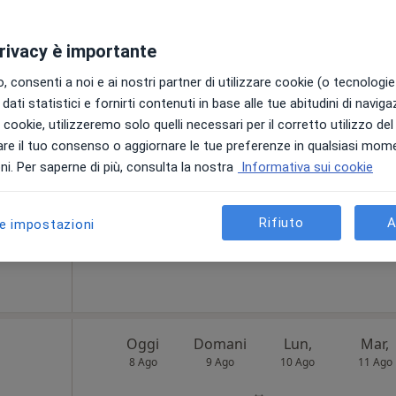
privacy è importante
li
Oggi
Domani
Lun,
Mar,
 consenti a noi e ai nostri partner di utilizzare cookie (o tecnologie 
8 Ago
9 Ago
10 Ago
11 Ago
·
uologo
dati statistici e fornirti contenuti in base alle tue abitudini di navig
i i cookie, utilizzeremo solo quelli necessari per il corretto utilizzo de
i
re il tuo consenso o aggiornare le tue preferenze in qualsiasi mom
Non ci sono agende disponibili!
i. Per saperne di più, consulta la nostra
Informativa sui cookie
Chiedi di attivare le prenotazioni onlin
Rifiuto
A
le impostazioni
100 €
Oggi
Domani
Lun,
Mar,
8 Ago
9 Ago
10 Ago
11 Ago