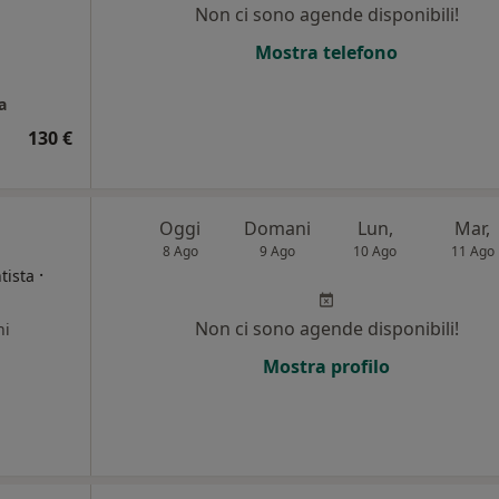
Non ci sono agende disponibili!
i
Mostra telefono
a
130 €
Oggi
Domani
Lun,
Mar,
8 Ago
9 Ago
10 Ago
11 Ago
·
tista
Non ci sono agende disponibili!
ni
Mostra profilo