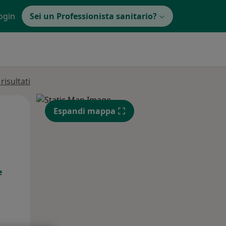
ogin
Sei un Professionista sanitario?
isultati
Mer,
Gio,
Ven,
Espandi mappa
12 Ago
13 Ago
14 Ago
e