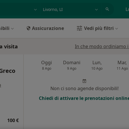
azione, medico, struttura
es: Roma
L
ibili
Assicurazione
Vedi più filtri
a visita
In che modo ordiniamo i r
Oggi
Domani
Lun,
Mar,
8 Ago
9 Ago
10 Ago
11 Ago
 Greco
o
Non ci sono agende disponibili!
Chiedi di attivare le prenotazioni onlin
100 €