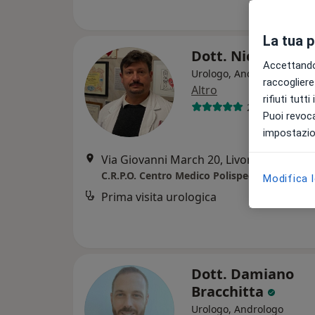
La tua 
Dott. Nicola Dinel
Accettando,
Urologo, Andrologo, Sess
raccogliere 
Altro
rifiuti tutt
228 recension
Puoi revoca
impostazion
Via Giovanni March 20, Livorno
•
Mappa
C.R.P.O. Centro Medico Polispecialistico
Modifica 
Prima visita urologica
Dott. Damiano
Bracchitta
Urologo, Andrologo