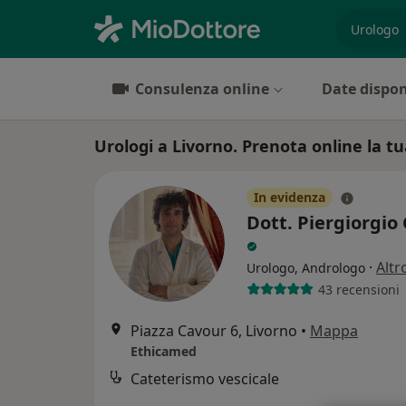
es. prest
Consulenza online
Date dispon
Urologi a Livorno. Prenota online la tu
In evidenza
Dott. Piergiorgio
·
Altr
Urologo, Andrologo
43 recensioni
Piazza Cavour 6, Livorno
•
Mappa
Ethicamed
Cateterismo vescicale