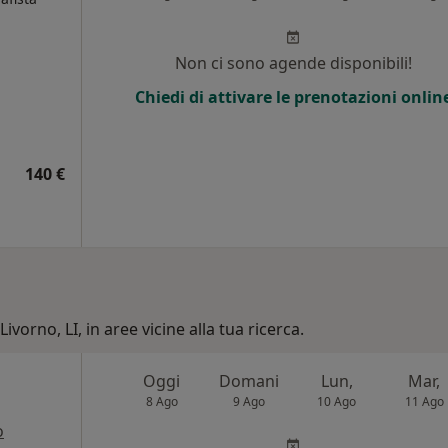
i
Non ci sono agende disponibili!
Chiedi di attivare le prenotazioni onlin
140 €
ivorno, LI, in aree vicine alla tua ricerca.
Oggi
Domani
Lun,
Mar,
8 Ago
9 Ago
10 Ago
11 Ago
o