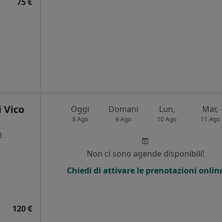
75 €
 Vico
Oggi
Domani
Lun,
Mar,
8 Ago
9 Ago
10 Ago
11 Ago
o
i
Non ci sono agende disponibili!
Chiedi di attivare le prenotazioni onlin
120 €