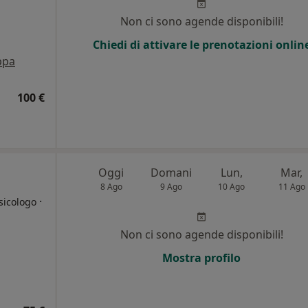
i
Non ci sono agende disponibili!
Chiedi di attivare le prenotazioni onlin
ppa
100 €
Oggi
Domani
Lun,
Mar,
8 Ago
9 Ago
10 Ago
11 Ago
·
sicologo
Non ci sono agende disponibili!
i
Mostra profilo