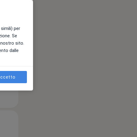
Mer,
Gio,
Ven,
simili) per
12 Ago
13 Ago
14 Ago
azione. Se
l nostro sito.
ento dalle
e
ccetto
Mer,
Gio,
Ven,
12 Ago
13 Ago
14 Ago