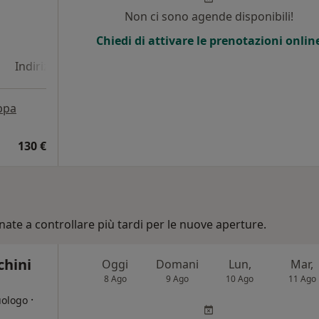
i
Non ci sono agende disponibili!
Chiedi di attivare le prenotazioni onlin
Indirizzo 4
Indirizzo 5
Online
ppa
130 €
nate a controllare più tardi per le nuove aperture.
chini
Oggi
Domani
Lun,
Mar,
8 Ago
9 Ago
10 Ago
11 Ago
·
uologo