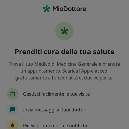
Men
Urologo • Busto Arsizio, VA
Filters
Assicurazione:
mapfre & warr
Urologi a Busto Arsizio con Mapfre &
Prenditi cura della tua salute
warranty
In che modo ordiniamo i risultati
Trova il tuo Medico di Medicina Generale e prenota
un appuntamento. Scarica l'App e accedi
gratuitamente a funzionalità esclusive per te:
Tariffa per prestazioni private. L’importo può variare
in base alla copertura assicurativa.
Gestisci facilmente le tue visite
Invia messaggi ai tuoi dottori
Ricevi promemoria e notifiche