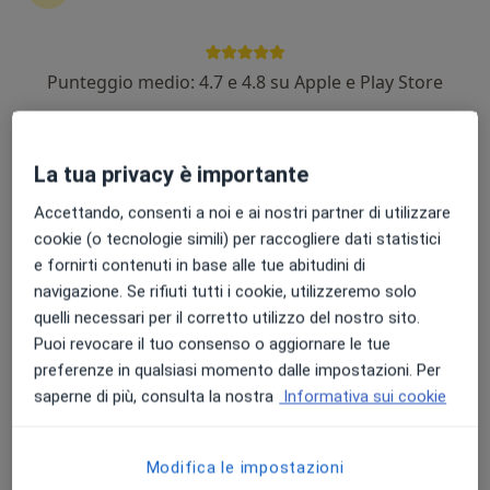
Punteggio medio: 4.7 e 4.8 su Apple e Play Store
Dr. Alberto Calori
·
Altro
Urologo, Andrologo
107 recensioni
La tua privacy è importante
Via Castelfidardo 19, Busto Arsizio
•
Mappa
Accettando, consenti a noi e ai nostri partner di utilizzare
Istituto San Carlo
cookie (o tecnologie simili) per raccogliere dati statistici
Visita urologica
Prezzo non disponibile
e fornirti contenuti in base alle tue abitudini di
Questo dottore non ha ancora attivato le prenotazioni online presso questo indirizzo.
navigazione. Se rifiuti tutti i cookie, utilizzeremo solo
quelli necessari per il corretto utilizzo del nostro sito.
Chiedi di attivare le prenotazioni online
Puoi revocare il tuo consenso o aggiornare le tue
preferenze in qualsiasi momento dalle impostazioni. Per
saperne di più, consulta la nostra
Informativa sui cookie
Professionisti sanitari disponibili
Questi professionisti sanitari si trovano fuori Busto
Modifica le impostazioni