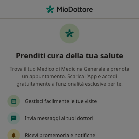
Men
Salerno, SA
Filters
• 1
Assicurazione
Map
Centri medici a Salerno
Prenditi cura della tua salute
In che modo ordiniamo i risultati
Trova il tuo Medico di Medicina Generale e prenota
un appuntamento. Scarica l'App e accedi
Che specializzazione stai cercando?
gratuitamente a funzionalità esclusive per te:
Cardiologo
Dentista
Ginecologo
Medi
Gestisci facilmente le tue visite
Invia messaggi ai tuoi dottori
Ricevi promemoria e notifiche