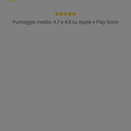
Punteggio medio: 4.7 e 4.8 su Apple e Play Store
Centro Medico Radices
Centro Medico
·
Altro
Endocrinologo, Proctologo, Urologo
2538 recensioni
Piazza della Libertà, 23, Salerno
•
Mappa
Centro Medico Radices
Visita di chirurgia generale
Prestazione gratuita
Mostra tutte le prestazioni
Dott.ssa Gemma
Dott. Mario Passaro
Dott. Luca De
D'Aniello
Martino
Vedi tutti i dottori 13
Questo centro non ha nessun professionista con date disponibili