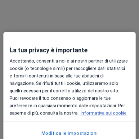
·
Altro
Psicologo, Psicoterapeuta, Ostetrica
600 recensioni
Corso Giuseppe Garibaldi 153- SCALA A 4*PIANO, Salerno
•
Mappa
Luz services
Visita ostetrica
da 60 €
Mostra tutte le prestazioni
La tua privacy è importante
Accettando, consenti a noi e ai nostri partner di utilizzare
cookie (o tecnologie simili) per raccogliere dati statistici
Dr. Umberto De
Dott.ssa Michela
Dott. Giovanni
e fornirti contenuti in base alle tue abitudini di
Marco
Cennamo
Cembalo
navigazione. Se rifiuti tutti i cookie, utilizzeremo solo
quelli necessari per il corretto utilizzo del nostro sito.
Vedi tutti i dottori 8
Puoi revocare il tuo consenso o aggiornare le tue
Questo centro non ha nessun professionista con date disponibili
preferenze in qualsiasi momento dalle impostazioni. Per
saperne di più, consulta la nostra
Informativa sui cookie
Mostra profilo
Modifica le impostazioni