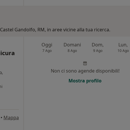
 Castel Gandolfo, RM, in aree vicine alla tua ricerca.
Oggi
Domani
Dom,
Lun,
7 Ago
8 Ago
9 Ago
10 Ago
icura
Non ci sono agende disponibili!
o,
Mostra profilo
ni
•
Mappa