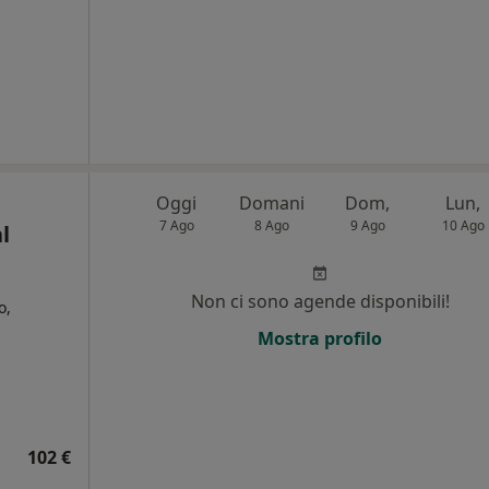
Oggi
Domani
Dom,
Lun,
7 Ago
8 Ago
9 Ago
10 Ago
l
Non ci sono agende disponibili!
o,
Mostra profilo
102 €