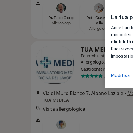
La tua 
Dr. Fabio Giorgi
Dott. Giuseppe
Allergologo
Failla
Accettando,
Allergologo
raccogliere 
rifiuti tutt
TUA MEDICA
Puoi revoca
Poliambulatorio
impostazion
Allergologo, Urologo,
·
Altro
Gastroenterologo
Modifica 
2257 recensio
Via di Muro Bianco 7, Albano Laziale
•
M
TUA MEDICA
Visita allergologica