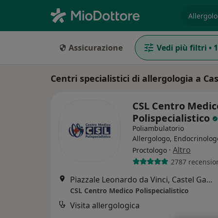
es. prest
Assicurazione
Vedi più filtri
•
1
Centri specialistici di allergologia a C
CSL Centro Medic
Polispecialistico
Poliambulatorio
Allergologo, Endocrinolog
·
Altro
Proctologo
2787 recensio
Piazzale Leonardo da Vinci, Castel Gandolfo
CSL Centro Medico Polispecialistico
Visita allergologica