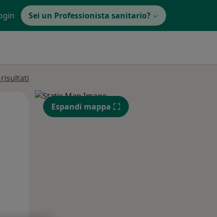
ogin
Sei un Professionista sanitario?
isultati
Mar,
Mer,
Gio,
Espandi mappa
11 Ago
12 Ago
13 Ago