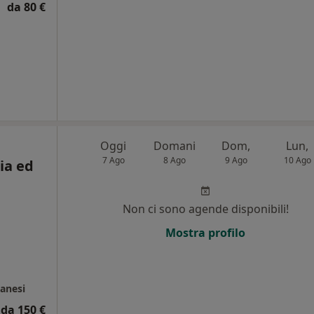
da 80 €
Oggi
Domani
Dom,
Lun,
7 Ago
8 Ago
9 Ago
10 Ago
ia ed
Non ci sono agende disponibili!
Mostra profilo
i
anesi
da 150 €