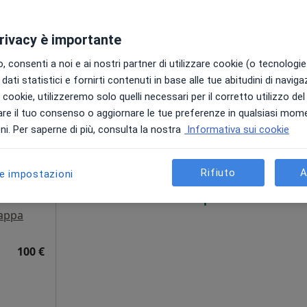
privacy è importante
 consenti a noi e ai nostri partner di utilizzare cookie (o tecnologie 
dati statistici e fornirti contenuti in base alle tue abitudini di navig
i i cookie, utilizzeremo solo quelli necessari per il corretto utilizzo de
Oggi
Domani
Dom,
Lun,
re il tuo consenso o aggiornare le tue preferenze in qualsiasi mom
7 Ago
8 Ago
9 Ago
10 Ago
i. Per saperne di più, consulta la nostra
Informativa sui cookie
Rifiuto
A
le impostazioni
Non ci sono agende disponibili!
ni
Mostra profilo
appa
100 €