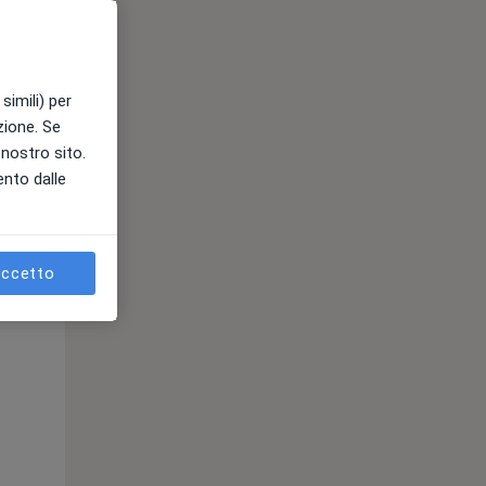
simili) per
azione. Se
l nostro sito.
Mar,
Mer,
Gio,
ento dalle
11 Ago
12 Ago
13 Ago
ccetto