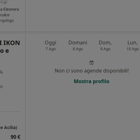
sa Eleonora
culco
ergologo
I IKON
Oggi
Domani
Dom,
Lun,
o e
7 Ago
8 Ago
9 Ago
10 Ago
Non ci sono agende disponibili!
o,
Mostra profilo
ni
 Acilia)
90 €