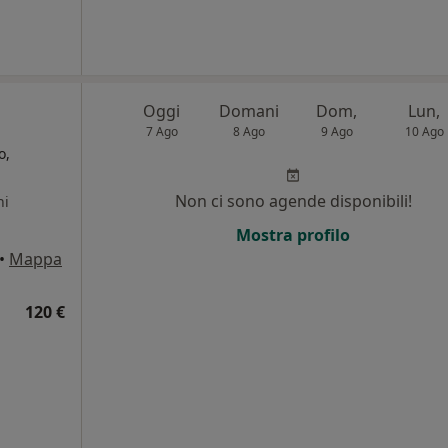
Oggi
Domani
Dom,
Lun,
7 Ago
8 Ago
9 Ago
10 Ago
o,
Non ci sono agende disponibili!
ni
Mostra profilo
•
Mappa
120 €