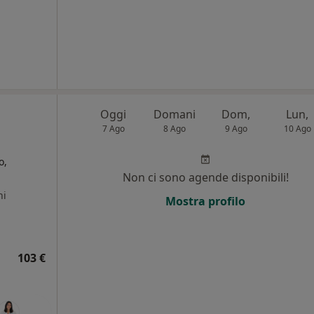
Oggi
Domani
Dom,
Lun,
7 Ago
8 Ago
9 Ago
10 Ago
o,
Non ci sono agende disponibili!
ni
Mostra profilo
103 €