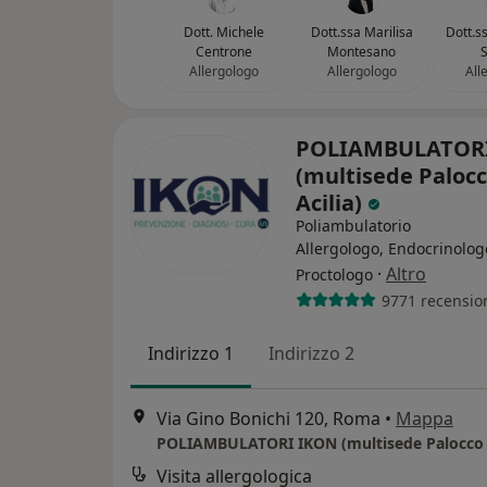
Dott. Michele
Dott.ssa Marilisa
Dott.s
Centrone
Montesano
S
Allergologo
Allergologo
All
POLIAMBULATOR
(multisede Palocc
Acilia)
Poliambulatorio
Allergologo, Endocrinolog
·
Altro
Proctologo
9771 recensio
Indirizzo 1
Indirizzo 2
Via Gino Bonichi 120, Roma
•
Mappa
POLIAMBULATORI IKON (multisede Palocco e
Visita allergologica