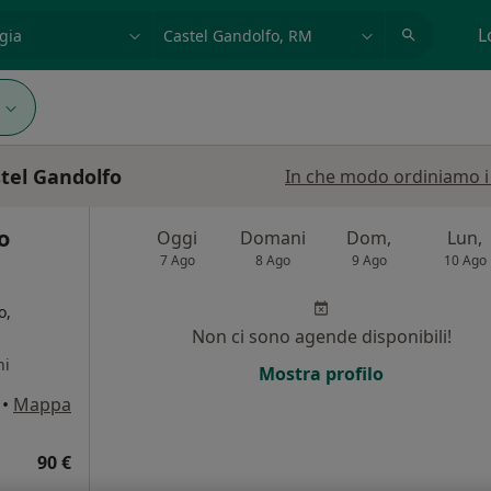
azione, medico, struttura
es: Roma
L
astel Gandolfo
In che modo ordiniamo i r
o
Oggi
Domani
Dom,
Lun,
7 Ago
8 Ago
9 Ago
10 Ago
o,
Non ci sono agende disponibili!
ni
Mostra profilo
•
Mappa
90 €