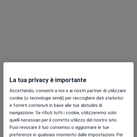
Pagamenti online
Centro Medico PSC
Centro Medico
·
Altro
Pediatra, Endocrinologo, Proctologo
4116 recensioni
Questo centro non ha nessun professionista con date disponibili
La tua privacy è importante
Accettando, consenti a noi e ai nostri partner di utilizzare
Mostra profilo
cookie (o tecnologie simili) per raccogliere dati statistici
e fornirti contenuti in base alle tue abitudini di
navigazione. Se rifiuti tutti i cookie, utilizzeremo solo
quelli necessari per il corretto utilizzo del nostro sito.
Puoi revocare il tuo consenso o aggiornare le tue
preferenze in qualsiasi momento dalle impostazioni. Per