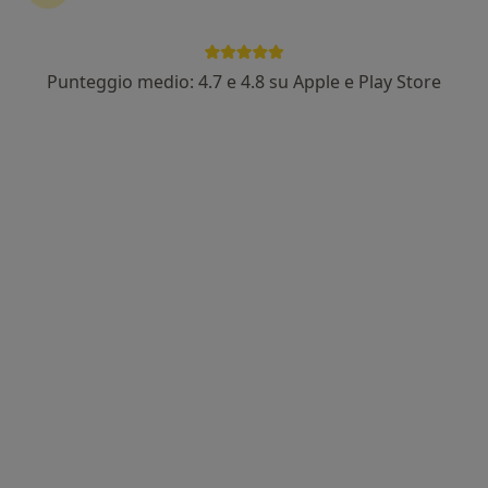
1602 recensioni
Indirizzo 1
Indirizzo 2
Indirizzo 3
Punteggio medio: 4.7 e 4.8 su Apple e Play Store
Via Municipio, 53, Montoro Superiore
•
Mappa
Centro di Nutrizione Umana Insieme 3.0
Questo centro non ha nessun professionista con date disponibili
Mostra profilo