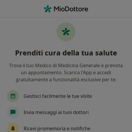
Men
Pediatria • Aversa, CE
Filters
• 1
Mappa
Centri specialistici di pediatria a Aversa
Prenditi cura della tua salute
In che modo ordiniamo i risultati
Trova il tuo Medico di Medicina Generale e prenota
un appuntamento. Scarica l'App e accedi
gratuitamente a funzionalità esclusive per te:
Gestisci facilmente le tue visite
Invia messaggi ai tuoi dottori
Centro di Nutrizione Umana Insieme 3.0
Centro Medico
Ricevi promemoria e notifiche
·
Altro
Pediatra, Endocrinologo, Psicologo