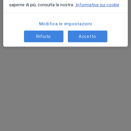
saperne di più, consulta la nostra
Informativa sui cookie
Modifica le impostazioni
Pagamenti online
Centro Medico PROXIMA
Rifiuto
Accetto
Poliambulatorio
·
Altro
Pediatra, Endocrinologo, Logopedista
1241 recensioni
Questo centro non ha nessun professionista con date disponibili
Mostra profilo