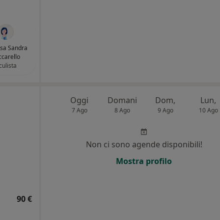
ssa Sandra
carello
culista
Oggi
Domani
Dom,
Lun,
7 Ago
8 Ago
9 Ago
10 Ago
i
Non ci sono agende disponibili!
Mostra profilo
90 €