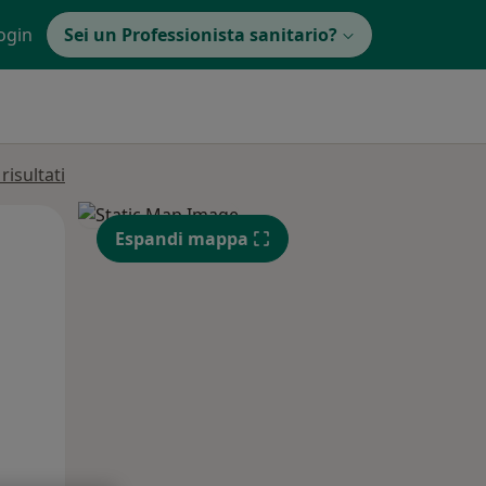
ogin
Sei un Professionista sanitario?
isultati
Mar,
Mer,
Gio,
Espandi mappa
11 Ago
12 Ago
13 Ago