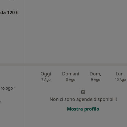
da 120 €
Oggi
Domani
Dom,
Lun,
7 Ago
8 Ago
9 Ago
10 Ago
·
Urologo
Non ci sono agende disponibili!
ni
Mostra profilo