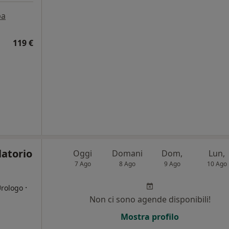
pa
119 €
latorio
Oggi
Domani
Dom,
Lun,
7 Ago
8 Ago
9 Ago
10 Ago
·
Urologo
Non ci sono agende disponibili!
i
Mostra profilo