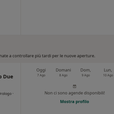
nate a controllare più tardi per le nuove aperture.
Oggi
Domani
Dom,
Lun,
b Due
7 Ago
8 Ago
9 Ago
10 Ago
Non ci sono agende disponibili!
·
Urologo
Mostra profilo
i