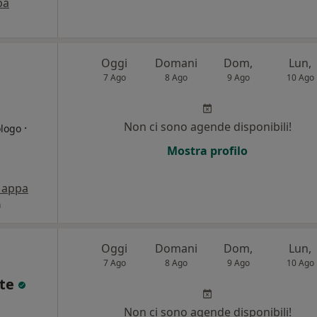
pa
Oggi
Domani
Dom,
Lun,
7 Ago
8 Ago
9 Ago
10 Ago
Non ci sono agende disponibili!
·
ologo
Mostra profilo
appa
a
Oggi
Domani
Dom,
Lun,
7 Ago
8 Ago
9 Ago
10 Ago
ute
Non ci sono agende disponibili!