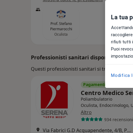
La tua 
Prof. Stefano
Accettando,
Piermarocchi
Oculista
raccogliere 
rifiuti tutt
Puoi revoca
impostazion
Professionisti sanitari disponibili
Questi professionisti sanitari si trovano fuori 
Modifica 
Pagamenti online
Centro Medico S
Poliambulatorio
Oculista, Endocrinologo, 
Altro
934 recension
Via Fabrici G.D Acquapendente, 4/B, Padova