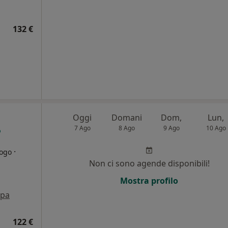
132 €
Oggi
Domani
Dom,
Lun,
7 Ago
8 Ago
9 Ago
10 Ago
·
logo
Non ci sono agende disponibili!
i
Mostra profilo
pa
122 €