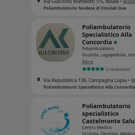
Via Giacomo Matteotti 1/5, Noale
•
Map
Poliambulatorio Noalese di Emolab Due
Poliambulatorio
Specialistico Alla
Concordia
Poliambulatorio
Oculista, Logopedista, Ur
Altro
3 recensioni
Via Repubblica 136, Campagna Lupia
•
M
Poliambulatorio Specialistico Alla Concordi
Poliambulatorio
specialistico
Castelmonte Sal
Centro Medico
Oculista, Dentista, Medico