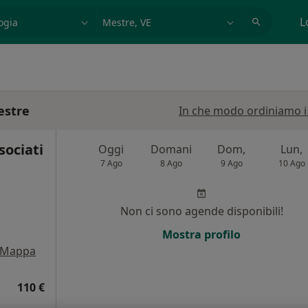
azione, medico, struttura
es: Roma
L
estre
In che modo ordiniamo i r
sociati
Oggi
Domani
Dom,
Lun,
7 Ago
8 Ago
9 Ago
10 Ago
Non ci sono agende disponibili!
i
Mostra profilo
Mappa
110 €