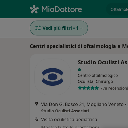
es. prest
Vedi più filtri
•
1
Centri specialistici di oftalmologia a M
Studio Oculisti As
Centro oftalmologico
Oculista, Chirurgo
778 recension
Via Don G. Bosco 21, Mogliano Veneto
•
Studio Oculisti Associati
Visita oculistica pediatrica
Mostra tutte le prestazioni