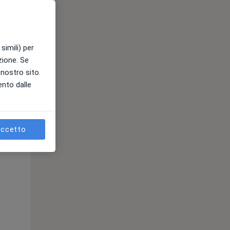
simili) per
azione. Se
l nostro sito.
ento dalle
ccetto
Mar,
Mer,
Gio,
11 Ago
12 Ago
13 Ago