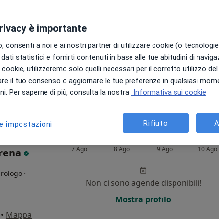
privacy è importante
 consenti a noi e ai nostri partner di utilizzare cookie (o tecnologie 
dati statistici e fornirti contenuti in base alle tue abitudini di navig
i i cookie, utilizzeremo solo quelli necessari per il corretto utilizzo de
re il tuo consenso o aggiornare le tue preferenze in qualsiasi mom
i. Per saperne di più, consulta la nostra
Informativa sui cookie
Mestre, VE, in aree vicine alla tua ricerca.
Rifiuto
A
le impostazioni
Oggi
Domani
Dom,
Lun,
7 Ago
8 Ago
9 Ago
10 Ago
erena
·
Urologo
Non ci sono agende disponibili!
i
Mostra profilo
•
Mappa