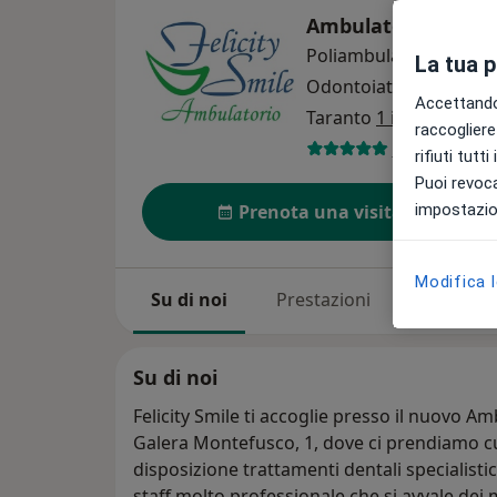
Ambulatorio Felici
Poliambulatorio
La tua 
Odontoiatria
Altro
Accettando,
Taranto
1 indirizzo
raccogliere 
23 recension
rifiuti tutt
Puoi revoca
impostazion
Prenota una visita
Modifica 
Su di noi
Prestazioni
Il nostro
Su di noi
Felicity Smile ti accoglie presso il nuovo A
Galera Montefusco, 1, dove ci prendiamo cu
disposizione trattamenti dentali specialistic
staff molto professionale che si avvale dei m