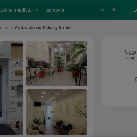
azione, medico, struttura
es: Roma
L
to
Ambulatorio Felicity Smile
à
Cambia città
Oggi
7 Ago