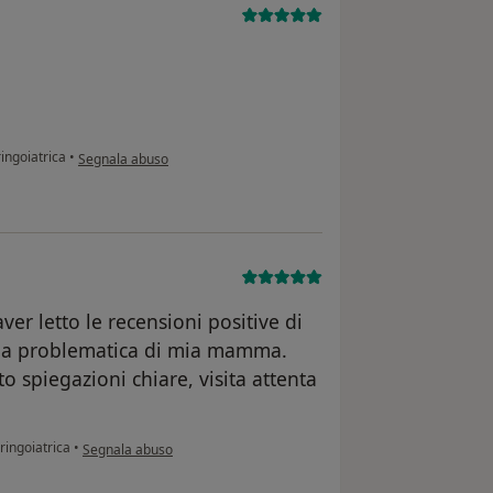
secondo l'opinione dell'utente Nicola
ringoiatrica
•
Segnala abuso
er letto le recensioni positive di
d una problematica di mia mamma.
o spiegazioni chiare, visita attenta
secondo l'opinione dell'utente C.T.
aringoiatrica
•
Segnala abuso