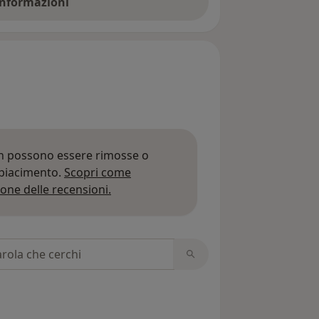
 informazioni
on possono essere rimosse o
 piacimento.
Scopri come
Per saperne di più sulle opinioni
one delle recensioni.
 recensioni