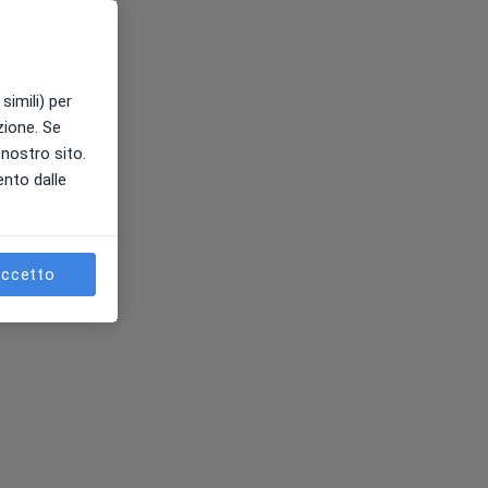
simili) per
azione. Se
l nostro sito.
ento dalle
ccetto