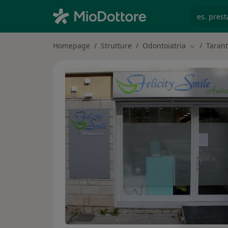
es. prest
Homepage
Strutture
Odontoiatria
Taran
Cambia citt