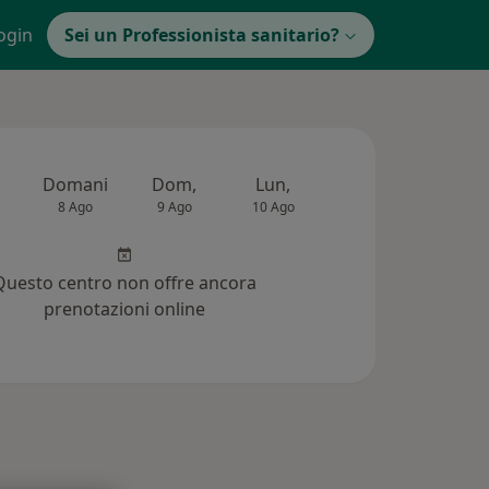
ogin
Sei un Professionista sanitario?
Domani
Dom,
Lun,
Mar,
Mer,
8 Ago
9 Ago
10 Ago
11 Ago
12 Ag
Questo centro non offre ancora
prenotazioni online