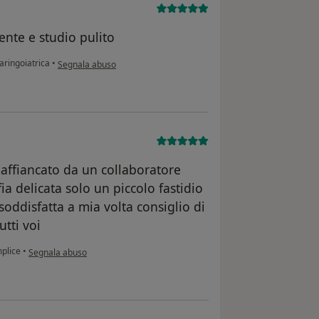
nte e studio pulito
secondo l'opinione dell'utente P.S.
laringoiatrica
•
Segnala abuso
 affiancato da un collaboratore
ia delicata solo un piccolo fastidio
soddisfatta a mia volta consiglio di
utti voi
secondo l'opinione dell'utente C.S
plice
•
Segnala abuso