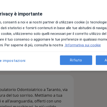
ty Smile
privacy è importante
 consenti a noi e ai nostri partner di utilizzare cookie (o tecnologie 
dati statistici e fornirti contenuti in base alle tue abitudini di navig
i
i i cookie, utilizzeremo solo quelli necessari per il corretto utilizzo de
re il tuo consenso o aggiornare le tue preferenze in qualsiasi mom
i. Per saperne di più, consulta la nostra
Informativa sui cookie
Invia messaggio
Rifiuto
A
le impostazioni
 team
Indirizzi
Recensioni
mbulatorio Odontoiatrico a Taranto, via
ra del tuo sorriso. Mettiamo a tua
i e all'avanguardia, offerti con uno
igliori macchinari, le più valide