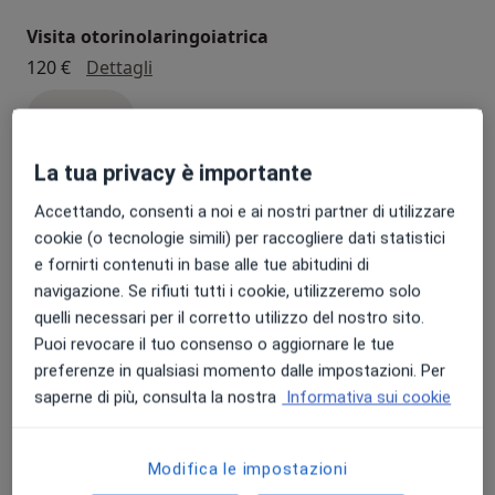
Visita otorinolaringoiatrica
visita otorinolaringoiatrica
120 €
Dettagli
Prenota
La tua privacy è importante
Spirometria
Accettando, consenti a noi e ai nostri partner di utilizzare
spirometria
50 €
Dettagli
cookie (o tecnologie simili) per raccogliere dati statistici
e fornirti contenuti in base alle tue abitudini di
Prenota
navigazione. Se rifiuti tutti i cookie, utilizzeremo solo
quelli necessari per il corretto utilizzo del nostro sito.
Puoi revocare il tuo consenso o aggiornare le tue
Pap test
preferenze in qualsiasi momento dalle impostazioni. Per
pap test
35 €
Dettagli
saperne di più, consulta la nostra
Informativa sui cookie
Prenota
Modifica le impostazioni