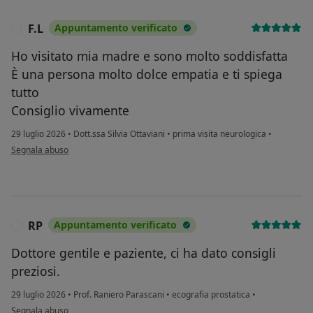
F.L
Appuntamento verificato
F
Ho visitato mia madre e sono molto soddisfatta
È una persona molto dolce empatia e ti spiega
tutto
Consiglio vivamente
29 luglio 2026
•
Dott.ssa Silvia Ottaviani
•
prima visita neurologica
•
secondo l'opinione dell'utente F.L
Segnala abuso
RP
Appuntamento verificato
R
Dottore gentile e paziente, ci ha dato consigli
preziosi.
29 luglio 2026
•
Prof. Raniero Parascani
•
ecografia prostatica
•
secondo l'opinione dell'utente RP
Segnala abuso