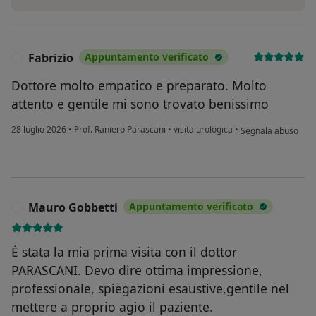
Fabrizio
Appuntamento verificato
F
Dottore molto empatico e preparato. Molto
attento e gentile mi sono trovato benissimo
secondo l'opinione 
28 luglio 2026
•
Prof. Raniero Parascani
•
visita urologica
•
Segnala abuso
Mauro Gobbetti
Appuntamento verificato
M
É stata la mia prima visita con il dottor
PARASCANI. Devo dire ottima impressione,
professionale, spiegazioni esaustive,gentile nel
mettere a proprio agio il paziente.