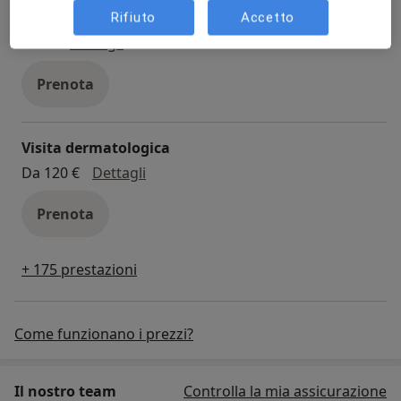
Visita andrologica
Rifiuto
Accetto
visita andrologica
125 €
Dettagli
Prenota
Visita dermatologica
visita dermatologica
Da 120 €
Dettagli
Prenota
+ 175 prestazioni
Come funzionano i prezzi?
Il nostro team
Controlla la mia assicurazione