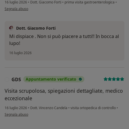
16 luglio 2026
•
Dott. Giacomo Forti
•
prima visita gastroenterologica
•
secondo l'opinione dell'utente Ilaria E.
Segnala abuso
Dott. Giacomo Forti
Mi dispiace . Non si può piacere a tutti!! In bocca al
lupo!
16 luglio 2026
GDS
Appuntamento verificato
G
Visita scrupolosa, spiegazioni dettagliate, medico
eccezionale
16 luglio 2026
•
Dott. Vincenzo Candela
•
visita ortopedica di controllo
•
secondo l'opinione dell'utente GDS
Segnala abuso