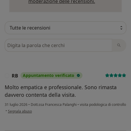
Per saperne di p
moderazione delle recensioni.
Cerca nelle recensioni
RB
Appuntamento verificato
R
Molto empatica e professionale. Sono rimasta
davvero contenta della visita.
31 luglio 2026
•
Dott.ssa Francesca Palanghi
•
visita podologica di controllo
secondo l'opinione dell'utente RB
•
Segnala abuso