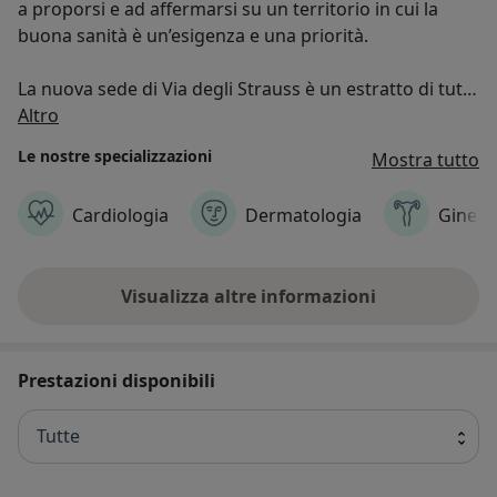
a proporsi e ad affermarsi su un territorio in cui la
buona sanità è un’esigenza e una priorità.
La nuova sede di Via degli Strauss è un estratto di tutti
Chi siamo
gli altri centri, un concentrato di tecnologia e qualità
Altro
che si affaccia in un quartiere in continua evoluzione.
Le nostre specializzazioni
Mostra tutto
Dedicato ad una clientela esigente e attenta ai dettagli,
Cardiologia
Dermatologia
Gineco
questa nuova realtà vi stupirà per l’eleganza degli
ambienti e gli elevati standard di qualità e cortesia.
Visualizza altre informazioni
Alzate l’asticella delle vostre aspettative:DMlab
Infernetto è la sanità che vi meritate
Prestazioni disponibili
Tutte