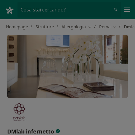
Men
Cosa stai cercando?
Homepage
Strutture
Allergologia
Roma
Dmla
Cambia città
Cambia cit
DMlab infernetto