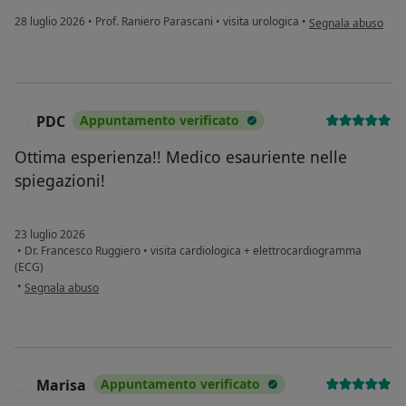
secondo l'opinione
28 luglio 2026
•
Prof. Raniero Parascani
•
visita urologica
•
Segnala abuso
PDC
Appuntamento verificato
P
Ottima esperienza!! Medico esauriente nelle
spiegazioni!
23 luglio 2026
•
Dr. Francesco Ruggiero
•
visita cardiologica + elettrocardiogramma
(ECG)
secondo l'opinione dell'utente PDC
•
Segnala abuso
Marisa
Appuntamento verificato
M