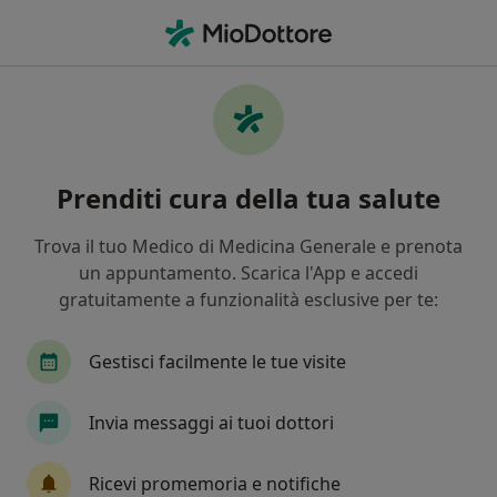
Men
Artrite • Albano Laziale, RM
Filters
• 1
Assicurazione
Map
Specialisti in trattamento Artrite a Albano
Prenditi cura della tua salute
Laziale
In che modo ordiniamo i risultati
Trova il tuo Medico di Medicina Generale e prenota
un appuntamento. Scarica l'App e accedi
gratuitamente a funzionalità esclusive per te:
Che specializzazione stai cercando?
Ortopedico
Osteopata
Fisioterapista
Gestisci facilmente le tue visite
Invia messaggi ai tuoi dottori
Ricevi promemoria e notifiche