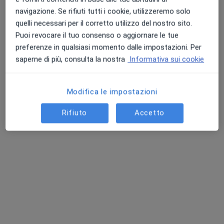
Questo dottore non ha ancora attivato le prenotazioni online presso questo indirizzo.
navigazione. Se rifiuti tutti i cookie, utilizzeremo solo
quelli necessari per il corretto utilizzo del nostro sito.
Chiedi di attivare le prenotazioni online
Puoi revocare il tuo consenso o aggiornare le tue
preferenze in qualsiasi momento dalle impostazioni. Per
saperne di più, consulta la nostra
Informativa sui cookie
Modifica le impostazioni
Rifiuto
Accetto
Dr. Daniele Di Belardino
·
Altro
Osteopata, Chinesiologo, Posturologo
49 recensioni
Indirizzo
Online
Corso Trieste, 78, Marino
•
Mappa