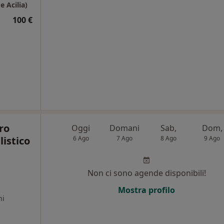
 Acilia)
100 €
ro
Oggi
Domani
Sab,
Dom,
listico
6 Ago
7 Ago
8 Ago
9 Ago
Non ci sono agende disponibili!
,
Mostra profilo
ni