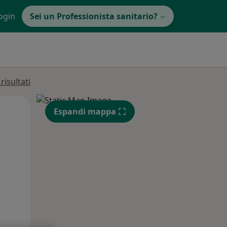
ogin
Sei un Professionista sanitario?
isultati
Lun,
Mar,
Mer,
Espandi mappa
10 Ago
11 Ago
12 Ago