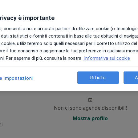
privacy è importante
 consenti a noi e ai nostri partner di utilizzare cookie (o tecnologie 
dati statistici e fornirti contenuti in base alle tue abitudini di navig
i i cookie, utilizzeremo solo quelli necessari per il corretto utilizzo de
re il tuo consenso o aggiornare le tue preferenze in qualsiasi mom
i. Per saperne di più, consulta la nostra
Informativa sui cookie
 Pomezia, RM, in aree vicine alla tua ricerca.
Rifiuto
A
le impostazioni
Oggi
Domani
Sab,
Dom,
6 Ago
7 Ago
8 Ago
9 Ago
icura
Non ci sono agende disponibili!
,
Mostra profilo
ni