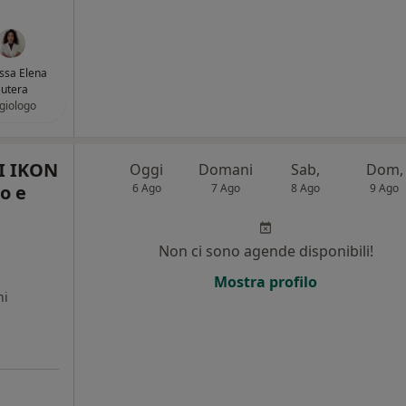
.ssa Elena
utera
giologo
I IKON
Oggi
Domani
Sab,
Dom,
o e
6 Ago
7 Ago
8 Ago
9 Ago
Non ci sono agende disponibili!
,
Mostra profilo
ni