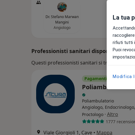
La tua 
Dr. Stefano Marwan
Mangini
Angiologo
Accettando,
raccogliere 
rifiuti tutt
Puoi revoca
Professionisti sanitari disponibili
impostazion
Questi professionisti sanitari si trovano fuori
Modifica 
Pagamenti online
Poliambulatorio S
Poliambulatorio
Angiologo, Endocrinologo
·
Altro
Proctologo
1777 recensio
Viale Giorgioli 1, Cave
•
Mappa