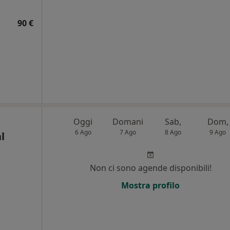
90 €
Oggi
Domani
Sab,
Dom,
6 Ago
7 Ago
8 Ago
9 Ago
l
Non ci sono agende disponibili!
,
Mostra profilo