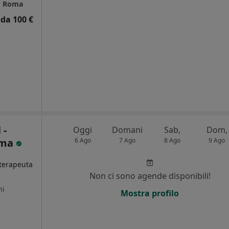
co Roma
da 100 €
 -
Oggi
Domani
Sab,
Dom,
oma
6 Ago
7 Ago
8 Ago
9 Ago
oterapeuta
Non ci sono agende disponibili!
ni
Mostra profilo