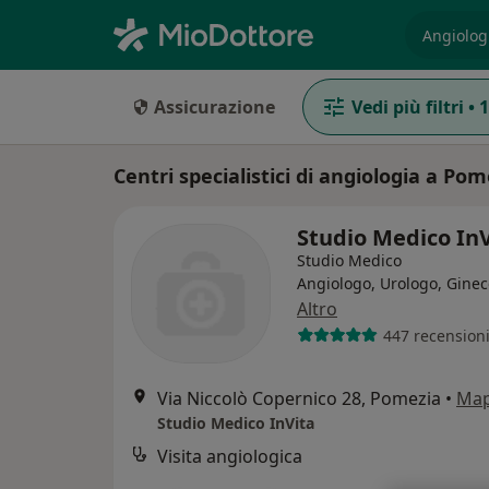
es. prest
Assicurazione
Vedi più filtri
•
1
Centri specialistici di angiologia a Pom
Studio Medico In
Studio Medico
Angiologo, Urologo, Gine
Altro
447 recension
Via Niccolò Copernico 28, Pomezia
•
Ma
Studio Medico InVita
Visita angiologica