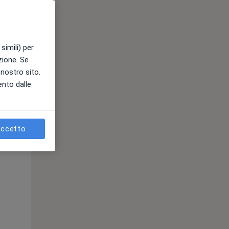
simili) per
azione. Se
l nostro sito.
ento dalle
ccetto
Lun,
Mar,
Mer,
10 Ago
11 Ago
12 Ago