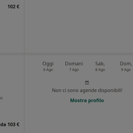
102 €
Oggi
Domani
Sab,
Dom,
6 Ago
7 Ago
8 Ago
9 Ago
,
Non ci sono agende disponibili!
ni
Mostra profilo
da 103 €