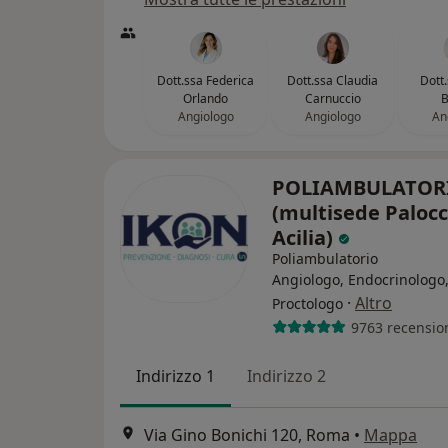
Dott.ssa Federica
Dott.ssa Claudia
Dott
Orlando
Carnuccio
B
Angiologo
Angiologo
An
POLIAMBULATOR
(multisede Palocc
Acilia)
Poliambulatorio
Angiologo, Endocrinologo
·
Altro
Proctologo
9763 recensio
Indirizzo 1
Indirizzo 2
Via Gino Bonichi 120, Roma
•
Mappa