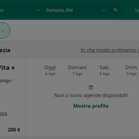
azione, medico, struttura
es: Roma
L
ezia
In che modo ordiniamo i r
Vita
Oggi
Domani
Sab,
Dom,
6 Ago
7 Ago
8 Ago
9 Ago
·
cologo
Non ci sono agende disponibili!
i
Mostra profilo
ppa
200 €