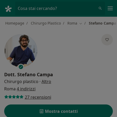
Men
Cosa stai cercando?
Homepage
Chirurgo Plastico
Roma
Stefano Campa
Cambia città
Dott.
Stefano Campa
sulle specializzazioni
Chirurgo plastico
·
Altro
Roma
4 indirizzi
27 recensioni
Mostra contatti