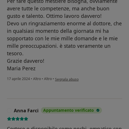
Per fare questo mestiere bisogna, ovviamente
avere tutte le competenze, ma anche buon
gusto e talento. Ottimo lavoro davvero!
Devo un ringraziamento enorme al dottore, che
in qualsiasi momento della giornata mi ha
sopportato con le mie mille domande e le mie
mille preoccupazioni. è stato veramente un
tesoro.
Grazie davvero!
Maria Perez
secondo l'opinione dell'utente Maria Peres
17 aprile 2024
•
Altro
•
Altro
•
Segnala abuso
Anna Farci
Appuntamento verificato
A
Cortese e disponibile come pochi, empatico con