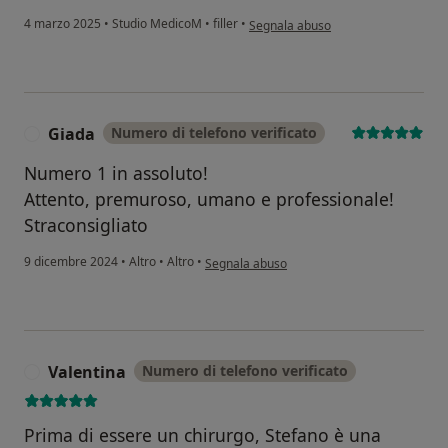
secondo l'opinione dell'utente viol
4 marzo 2025
•
Studio MedicoM
•
filler
•
Segnala abuso
Giada
Numero di telefono verificato
G
Numero 1 in assoluto!
Attento, premuroso, umano e professionale!
Straconsigliato
secondo l'opinione dell'utente Giada
9 dicembre 2024
•
Altro
•
Altro
•
Segnala abuso
Valentina
Numero di telefono verificato
V
Prima di essere un chirurgo, Stefano è una