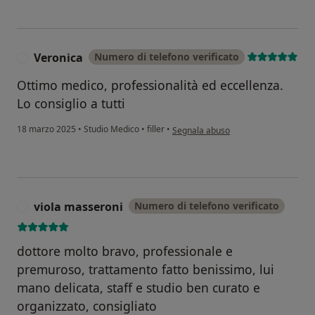
Veronica
Numero di telefono verificato
V
Ottimo medico, professionalità ed eccellenza.
Lo consiglio a tutti
secondo l'opinione dell'utente Veron
18 marzo 2025
•
Studio Medico
•
filler
•
Segnala abuso
viola masseroni
Numero di telefono verificato
V
dottore molto bravo, professionale e
premuroso, trattamento fatto benissimo, lui
mano delicata, staff e studio ben curato e
organizzato, consigliato