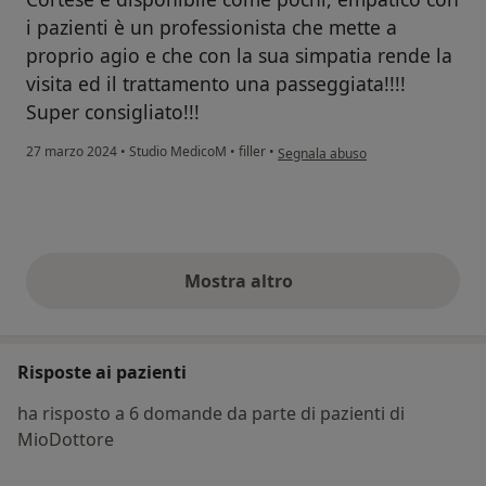
i pazienti è un professionista che mette a
proprio agio e che con la sua simpatia rende la
visita ed il trattamento una passeggiata!!!!
Super consigliato!!!
secondo l'opinione dell'utente Ann
27 marzo 2024
•
Studio MedicoM
•
filler
•
Segnala abuso
Mostra altro
opinioni di cui sopra
Risposte ai pazienti
ha risposto a 6 domande da parte di pazienti di
MioDottore