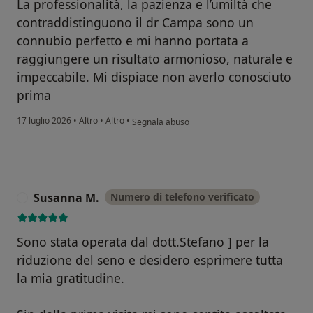
La professionalità, la pazienza e l’umiltà che
contraddistinguono il dr Campa sono un
connubio perfetto e mi hanno portata a
raggiungere un risultato armonioso, naturale e
impeccabile. Mi dispiace non averlo conosciuto
prima
secondo l'opinione dell'utente Anna Chiappini
17 luglio 2026
•
Altro
•
Altro
•
Segnala abuso
Susanna M.
Numero di telefono verificato
S
Sono stata operata dal dott.Stefano ] per la
riduzione del seno e desidero esprimere tutta
la mia gratitudine.