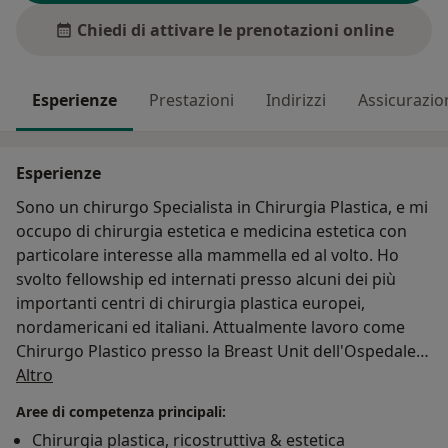
Chiedi di attivare le prenotazioni online
Esperienze
Prestazioni
Indirizzi
Assicurazio
Esperienze
Sono un chirurgo Specialista in Chirurgia Plastica, e mi
occupo di chirurgia estetica e medicina estetica con
particolare interesse alla mammella ed al volto. Ho
svolto fellowship ed internati presso alcuni dei più
importanti centri di chirurgia plastica europei,
nordamericani ed italiani. Attualmente lavoro come
Chirurgo Plastico presso la Breast Unit dell'Ospedale
Su di me
Fatebenefratelli-Isola tiberina di Roma e visito ed
Altro
opero come libero professionista a Roma, Napoli e
Aree di competenza principali:
Viterbo
Chirurgia plastica, ricostruttiva & estetica