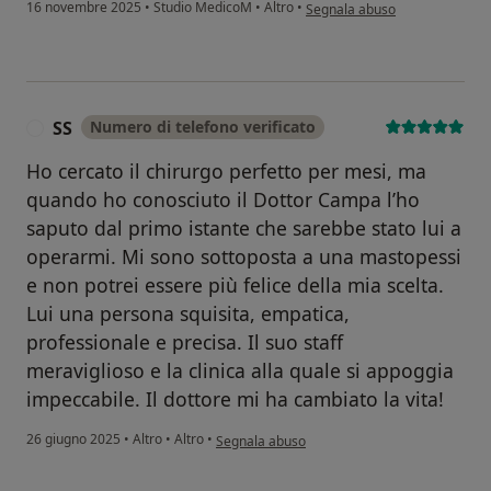
secondo l'opinione dell'utent
16 novembre 2025
•
Studio MedicoM
•
Altro
•
Segnala abuso
SS
Numero di telefono verificato
S
Ho cercato il chirurgo perfetto per mesi, ma
quando ho conosciuto il Dottor Campa l’ho
saputo dal primo istante che sarebbe stato lui a
operarmi. Mi sono sottoposta a una mastopessi
e non potrei essere più felice della mia scelta.
Lui una persona squisita, empatica,
professionale e precisa. Il suo staff
meraviglioso e la clinica alla quale si appoggia
impeccabile. Il dottore mi ha cambiato la vita!
secondo l'opinione dell'utente SS
26 giugno 2025
•
Altro
•
Altro
•
Segnala abuso