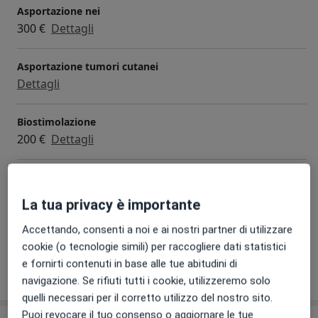
Asportazione nei
300 €
Dettagli
Asportazione tumori cutanei
Dettagli
Biostimolazione
200 €
Dettagli
Consulenza online
50 €
Dettagli
La tua privacy è importante
+ 5 prestazioni
Accettando, consenti a noi e ai nostri partner di utilizzare
cookie (o tecnologie simili) per raccogliere dati statistici
e fornirti contenuti in base alle tue abitudini di
Come funzionano i prezzi?
navigazione. Se rifiuti tutti i cookie, utilizzeremo solo
quelli necessari per il corretto utilizzo del nostro sito.
Puoi revocare il tuo consenso o aggiornare le tue