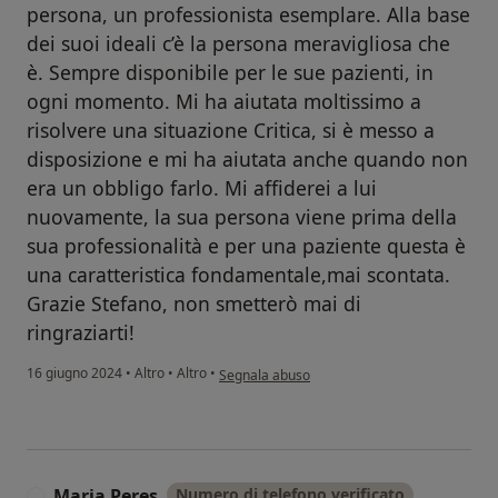
persona, un professionista esemplare. Alla base
dei suoi ideali c’è la persona meravigliosa che
è. Sempre disponibile per le sue pazienti, in
ogni momento. Mi ha aiutata moltissimo a
risolvere una situazione Critica, si è messo a
disposizione e mi ha aiutata anche quando non
era un obbligo farlo. Mi affiderei a lui
nuovamente, la sua persona viene prima della
sua professionalità e per una paziente questa è
una caratteristica fondamentale,mai scontata.
Grazie Stefano, non smetterò mai di
ringraziarti!
secondo l'opinione dell'utente Valentina
16 giugno 2024
•
Altro
•
Altro
•
Segnala abuso
Maria Peres
Numero di telefono verificato
M