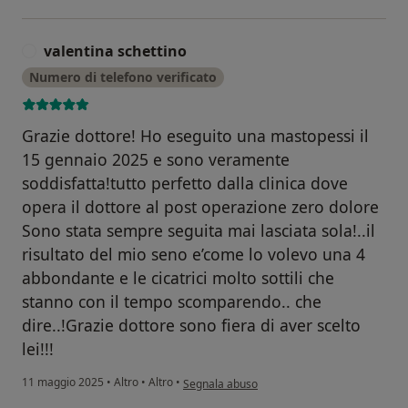
valentina schettino
V
Numero di telefono verificato
Grazie dottore! Ho eseguito una mastopessi il
15 gennaio 2025 e sono veramente
soddisfatta!tutto perfetto dalla clinica dove
opera il dottore al post operazione zero dolore
Sono stata sempre seguita mai lasciata sola!..il
risultato del mio seno e’come lo volevo una 4
abbondante e le cicatrici molto sottili che
stanno con il tempo scomparendo.. che
dire..!Grazie dottore sono fiera di aver scelto
lei!!!
secondo l'opinione dell'utente valentina sche
11 maggio 2025
•
Altro
•
Altro
•
Segnala abuso