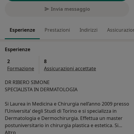
Invia messaggio
Esperienze
Prestazioni
Indirizzi
Assicurazio
Esperienze
2
8
Formazione
Assicurazioni accettate
DR RIBERO SIMONE
SPECIALISTA IN DERMATOLOGIA
Si Laurea in Medicina e Chirurgia nell’anno 2009 presso
l’Universita’ degli Studi di Torino e si specializza in
Dermatologia e Dermochirurgia. Effettua un master
postuniversitario in chirurgia plastica e estetica. Si
Su di me
diploma Dottore di ricerca in Oncologia presso la
Altro