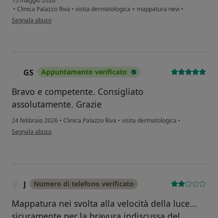
15 maggio 2026
•
Clinica Palazzo Riva
•
visita dermatologica + mappatura nevi
•
secondo l'opinione dell'utente Gilda Famiglietti
Segnala abuso
GS
Appuntamento verificato
G
Bravo e competente. Consigliato
assolutamente. Grazie
24 febbraio 2026
•
Clinica Palazzo Riva
•
visita dermatologica
•
secondo l'opinione dell'utente GS
Segnala abuso
J
Numero di telefono verificato
Mappatura nei svolta alla velocità della luce...
sicuramente per la bravura indiscussa del