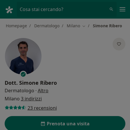
Men
Cosa stai cercando?
Homepage
Dermatologo
Milano
Simone Ribero
Cambia città
Dott.
Simone Ribero
sulle specializzazioni
Dermatologo
·
Altro
Milano
3 indirizzi
23 recensioni
Prenota una visita