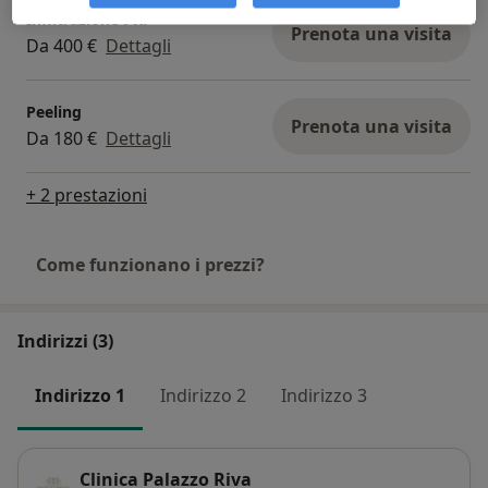
Infiltrazione PRP
Prenota una visita
Da 400 €
Dettagli
Peeling
Prenota una visita
Da 180 €
Dettagli
+ 2 prestazioni
Come funzionano i prezzi?
Indirizzi (3)
Indirizzo 1
Indirizzo 2
Indirizzo 3
Clinica Palazzo Riva