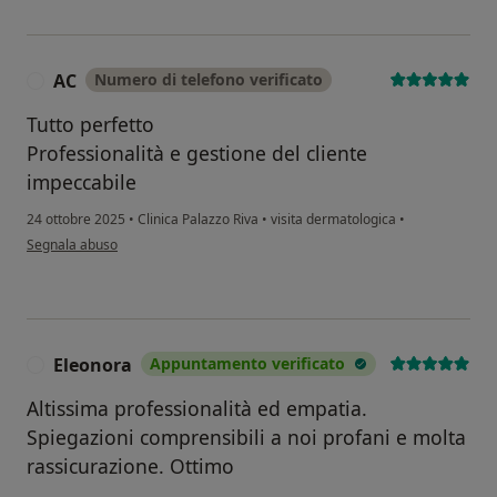
AC
Numero di telefono verificato
A
Tutto perfetto
Professionalità e gestione del cliente
impeccabile
24 ottobre 2025
•
Clinica Palazzo Riva
•
visita dermatologica
•
secondo l'opinione dell'utente AC
Segnala abuso
Eleonora
Appuntamento verificato
E
Altissima professionalità ed empatia.
Spiegazioni comprensibili a noi profani e molta
rassicurazione. Ottimo