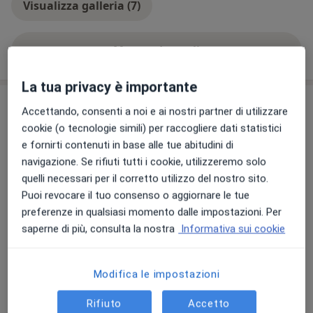
Visualizza galleria (7)
Mostra dettagli
sull'esperienza
La tua privacy è importante
Prestazioni e prezzi
Accettando, consenti a noi e ai nostri partner di utilizzare
cookie (o tecnologie simili) per raccogliere dati statistici
Visita dermatologica
Prenota una visita
e fornirti contenuti in base alle tue abitudini di
Da 0 €
Dettagli
navigazione. Se rifiuti tutti i cookie, utilizzeremo solo
quelli necessari per il corretto utilizzo del nostro sito.
Visita dermatologica +
Puoi revocare il tuo consenso o aggiornare le tue
epiluminescenza
Prenota una visita
preferenze in qualsiasi momento dalle impostazioni. Per
160 €
Dettagli
saperne di più, consulta la nostra
Informativa sui cookie
Visita dermatologica +
mappatura nevi
Prenota una visita
Modifica le impostazioni
160 €
Dettagli
Rifiuto
Accetto