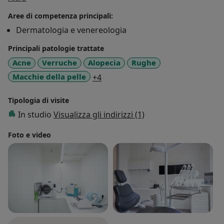
stessa Università e l'Imperial College di Londra con tesi
Aree di competenza principali:
sui tumori cutanei
Dermatologia e venereologia
Principali patologie trattate
Acne
Verruche
Alopecia
Rughe
a11y_sr_more_diseases
Macchie della pelle
+4
Tipologia di visite
In studio
Visualizza gli indirizzi (1)
Foto e video