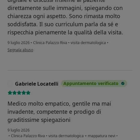
direttamente sulle immagini, spiegando con
chiarezza ogni aspetto. Sono rimasta molto
soddisfatta. Il suo curriculum parla da sé e
rispecchia pienamente la qualità della visita.
9 luglio 2026
•
Clinica Palazzo Riva
•
visita dermatologica
•
secondo l'opinione dell'utente Carlotta S.
Segnala abuso
Gabriele Locatelli
Appuntamento verificato
G
Medico molto empatico, gentile ma mai
invadente, competente e prodigo di
graditissime spiegazioni
9 luglio 2026
•
Clinica Palazzo Riva
•
visita dermatologica + mappatura nevi
•