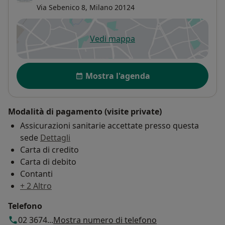
Via Sebenico 8,
Milano
20124
Vedi mappa
si apre in una nuova scheda
Disponibilità
Mostra l'agenda
Modalità di pagamento (visite private)
Assicurazioni sanitarie accettate presso questa
sede
Dettagli
Carta di credito
Carta di debito
Contanti
+ 2 Altro
Telefono
02 3674...
Mostra numero di telefono