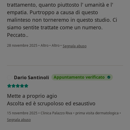
trattamento, quanto piuttosto l' umanità e l'
empatia. Purtroppo a causa di questo
malinteso non torneremo in questo studio. Ci
siamo sentite trattate come un numero.
Peccato..
secondo l'opinione dell'utente J
28 novembre 2025
•
Altro
•
Altro
•
Segnala abuso
Dario Santinoli
Appuntamento verificato
D
Mette a proprio agio
Ascolta ed è scrupoloso ed esaustivo
15 novembre 2025
•
Clinica Palazzo Riva
•
prima visita dermatologica
•
secondo l'opinione dell'utente Dario Santinoli
Segnala abuso