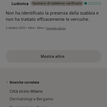
Ludovica
Numero di telefono verificato
L
Non ha identificato la presenza della scabbia e
non ha trattato efficacemente le verruche.
secondo l'opinione dell'utente Ludovica
3 ottobre 2025
•
Altro
•
Altro
•
Segnala abuso
Mostra altro
opinioni di cui sopra
Ricerche correlate
Città vicino Milano
Dermatologi a Bergamo