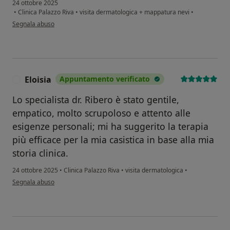
24 ottobre 2025
•
Clinica Palazzo Riva
•
visita dermatologica + mappatura nevi
•
secondo l'opinione dell'utente Eleonora
Segnala abuso
Eloisia
Appuntamento verificato
E
Lo specialista dr. Ribero è stato gentile,
empatico, molto scrupoloso e attento alle
esigenze personali; mi ha suggerito la terapia
più efficace per la mia casistica in base alla mia
storia clinica.
24 ottobre 2025
•
Clinica Palazzo Riva
•
visita dermatologica
•
secondo l'opinione dell'utente Eloisia
Segnala abuso