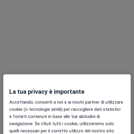
Dott. Mariano Burgio
·
Altro
Urologo, Andrologo
122 recensioni
Indirizzo 1
Indirizzo 2
Indirizzo 3
Online
La tua privacy è importante
Via Giuseppe Alessi, 93, Palermo
•
Mappa
Kronos Medical- Poliambulatorio
Accettando, consenti a noi e ai nostri partner di utilizzare
cookie (o tecnologie simili) per raccogliere dati statistici
Visita urologica
130 €
e fornirti contenuti in base alle tue abitudini di
Questo dottore non ha ancora attivato le prenotazioni online presso questo indirizzo.
navigazione. Se rifiuti tutti i cookie, utilizzeremo solo
quelli necessari per il corretto utilizzo del nostro sito.
Chiedi di attivare le prenotazioni online