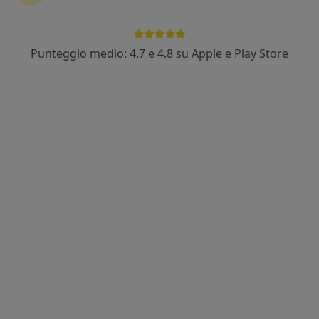
Punteggio medio: 4.7 e 4.8 su Apple e Play Store
Dott. Luca Spinnato
·
Altro
Urologo, Andrologo, Chirurgo
43 recensioni
Indirizzo
Online
Corso Umberto I 540, Ficarazzi
•
Mappa
Studio Privato Ficarazzi
Visita urologica
120 €
Questo dottore non ha ancora attivato le prenotazioni online presso questo indirizzo.
Chiedi di attivare le prenotazioni online