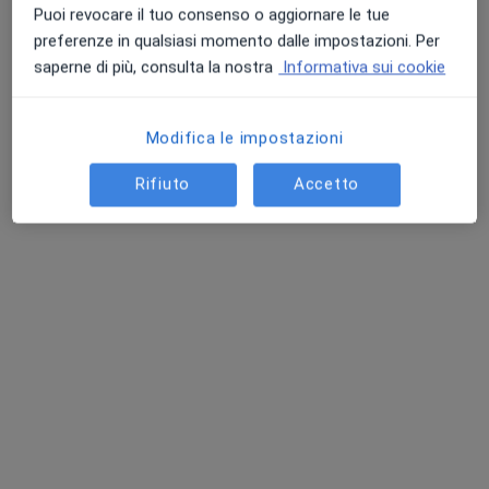
Puoi revocare il tuo consenso o aggiornare le tue
preferenze in qualsiasi momento dalle impostazioni. Per
saperne di più, consulta la nostra
Informativa sui cookie
Modifica le impostazioni
Rifiuto
Accetto
Dott. Giuseppe Ocello
·
Altro
Urologo, Andrologo, Sessuologo
1493 recensioni
Via Giacomo Leopardi 13, Palermo
•
Mappa
Studio Medico
Visita urologica
130 €
Questo dottore non ha ancora attivato le prenotazioni online presso questo indirizzo.
Chiedi di attivare le prenotazioni online