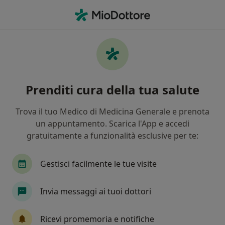
Men
Visita Urologica • Palermo, PA
Filters
• 1
Assicurazione
Map
Visita urologica a Palermo: cliniche e
Prenditi cura della tua salute
specialisti
In che modo ordiniamo i risultati
Trova il tuo Medico di Medicina Generale e prenota
un appuntamento. Scarica l'App e accedi
gratuitamente a funzionalità esclusive per te:
Che specializzazione stai cercando?
Urologo
Andrologo
Chirurgo generale
Gestisci facilmente le tue visite
Invia messaggi ai tuoi dottori
Ricevi promemoria e notifiche