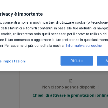
Non ci sono agende disponibili!
privacy è importante
i
Chiedi di attivare le prenotazioni onlin
 consenti a noi e ai nostri partner di utilizzare cookie (o tecnologie 
dati statistici e fornirti contenuti in base alle tue abitudini di navig
i i cookie, utilizzeremo solo quelli necessari per il corretto utilizzo de
75 €
re il tuo consenso o aggiornare le tue preferenze in qualsiasi mom
i. Per saperne di più, consulta la nostra
Informativa sui cookie
Rifiuto
A
le impostazioni
a
Oggi
Domani
Sab,
Dom,
6 Ago
7 Ago
8 Ago
9 Ago
Non ci sono agende disponibili!
Chiedi di attivare le prenotazioni onlin