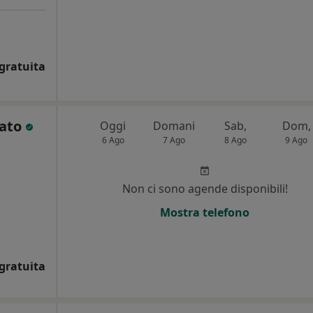
gratuita
sato
Oggi
Domani
Sab,
Dom,
6 Ago
7 Ago
8 Ago
9 Ago
i
Non ci sono agende disponibili!
Mostra telefono
gratuita