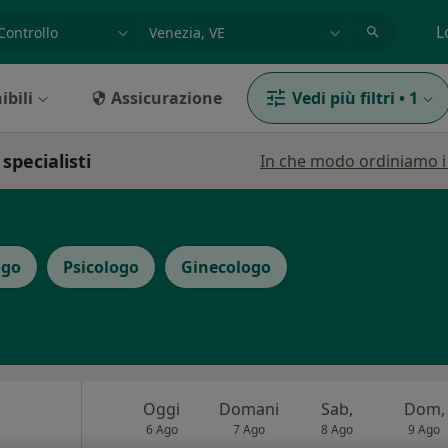
azione, medico, struttura
es: Roma
L
ibili
Assicurazione
Vedi più filtri
•
1
 specialisti
In che modo ordiniamo i r
ogo
Psicologo
Ginecologo
Oggi
Domani
Sab,
Dom,
6 Ago
7 Ago
8 Ago
9 Ago