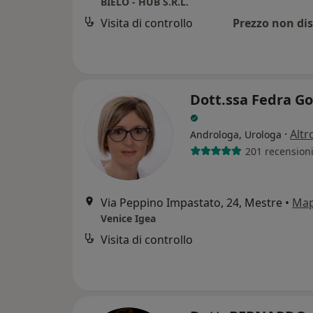
BIELO - HUB S.R.L.
Visita di controllo
Prezzo non dis
Dott.ssa Fedra G
·
Altr
Androloga, Urologa
201 recension
Via Peppino Impastato, 24, Mestre
•
Ma
Venice Igea
Visita di controllo