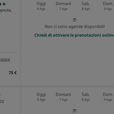
lo
Oggi
Domani
Sab,
Dom,
6 Ago
7 Ago
8 Ago
9 Ago
rapeuta,
Non ci sono agende disponibili!
Chiedi di attivare le prenotazioni onlin
appa
75 €
Oggi
Domani
Sab,
Dom,
6 Ago
7 Ago
8 Ago
9 Ago
tro
i