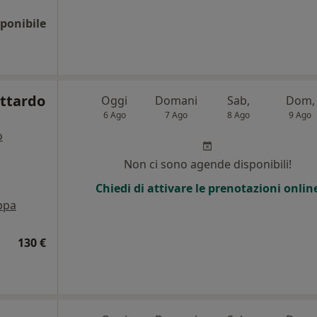
ponibile
ottardo
Oggi
Domani
Sab,
Dom,
6 Ago
7 Ago
8 Ago
9 Ago
o
i
Non ci sono agende disponibili!
Chiedi di attivare le prenotazioni onlin
ppa
130 €