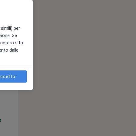
e
simili) per
azione. Se
l nostro sito.
ento dalle
ccetto
Lun,
Mar,
Mer,
10 Ago
11 Ago
12 Ago
e