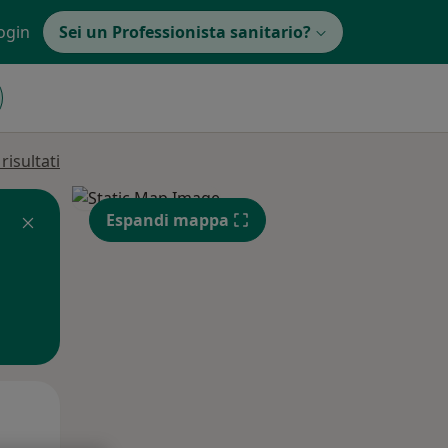
ogin
Sei un Professionista sanitario?
isultati
Espandi mappa
Lun,
Mar,
Mer,
10 Ago
11 Ago
12 Ago