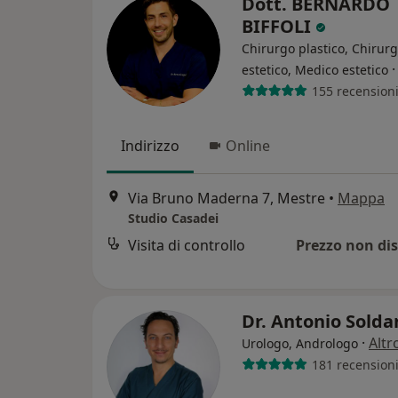
Dott. BERNARDO
BIFFOLI
Chirurgo plastico, Chirur
estetico, Medico estetico
155 recension
Indirizzo
Online
Via Bruno Maderna 7, Mestre
•
Mappa
Studio Casadei
Visita di controllo
Prezzo non dis
Dr. Antonio Sold
·
Altr
Urologo, Andrologo
181 recension