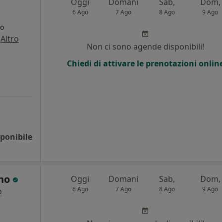
Oggi
Domani
Sab,
Dom,
6 Ago
7 Ago
8 Ago
9 Ago
go
·
Altro
Non ci sono agende disponibili!
i
Chiedi di attivare le prenotazioni onlin
ponibile
ano
Oggi
Domani
Sab,
Dom,
6 Ago
7 Ago
8 Ago
9 Ago
o
i