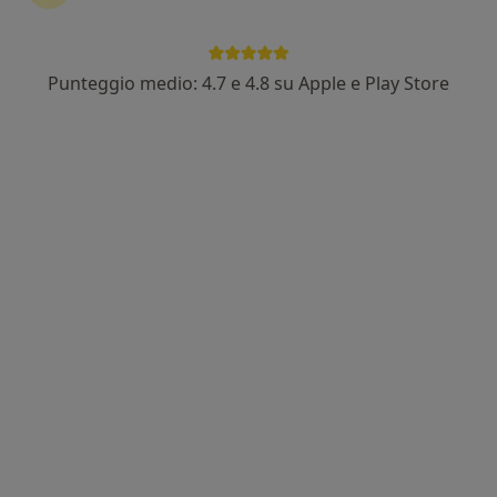
Punteggio medio: 4.7 e 4.8 su Apple e Play Store
Dott. Marco Trovato
·
Altro
Nutrizionista
229 recensioni
Indirizzo
Online
Via Villalba 28, Acireale
•
Mappa
Dott. Marco Trovato - Nutrizionista
Visita di controllo
Prezzo non disponibile
Questo dottore non ha ancora attivato le prenotazioni online presso questo indirizzo.
Chiedi di attivare le prenotazioni online