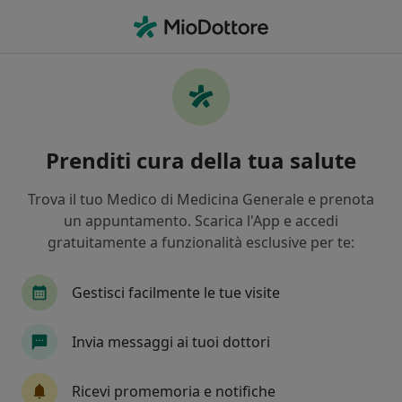
Men
Visita Di Controllo • Acireale, CT
Filters
• 1
Assicurazione
Map
Visita di controllo a Acireale: cliniche e
Prenditi cura della tua salute
specialisti
In che modo ordiniamo i risultati
Trova il tuo Medico di Medicina Generale e prenota
un appuntamento. Scarica l'App e accedi
gratuitamente a funzionalità esclusive per te:
Che specializzazione stai cercando?
Nutrizionista
Logopedista
Dietista
C
Gestisci facilmente le tue visite
Invia messaggi ai tuoi dottori
Ricevi promemoria e notifiche