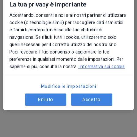
La tua privacy è importante
Visita di controllo
60 €
Accettando, consenti a noi e ai nostri partner di utilizzare
Questo dottore non ha ancora attivato le prenotazioni online presso questo indirizzo.
cookie (o tecnologie simili) per raccogliere dati statistici
Chiedi di attivare le prenotazioni online
e fornirti contenuti in base alle tue abitudini di
navigazione. Se rifiuti tutti i cookie, utilizzeremo solo
quelli necessari per il corretto utilizzo del nostro sito.
Puoi revocare il tuo consenso o aggiornare le tue
preferenze in qualsiasi momento dalle impostazioni. Per
saperne di più, consulta la nostra
Informativa sui cookie
Modifica le impostazioni
Dott. Filippo La Malfa
Rifiuto
Accetto
·
Altro
Fisiatra
112 recensioni
Via John Fitzgerald Kennedy 54B, Acireale
•
Mappa
Studio di Fisioterapia PriKors