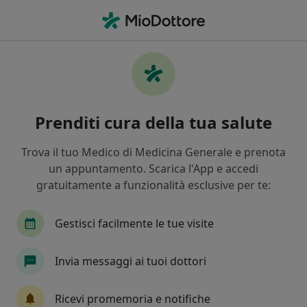
Men
Filler Acido Ialuronico • Napoli, NA
Filters
• 1
Assicurazione
Map
Filler acido ialuronico a Napoli: cliniche e
Prenditi cura della tua salute
specialisti
In che modo ordiniamo i risultati
Trova il tuo Medico di Medicina Generale e prenota
un appuntamento. Scarica l'App e accedi
gratuitamente a funzionalità esclusive per te:
Gestisci facilmente le tue visite
Invia messaggi ai tuoi dottori
Dott. Danilo Acierno
Ricevi promemoria e notifiche
·
Altro
Dentista, Chirurgo