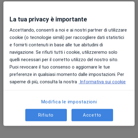
Dott.ssa Elisa Vanacore
·
Altro
Medico estetico
La tua privacy è importante
26 recensioni
Accettando, consenti a noi e ai nostri partner di utilizzare
cookie (o tecnologie simili) per raccogliere dati statistici
Indirizzo 1
Indirizzo 2
e fornirti contenuti in base alle tue abitudini di
navigazione. Se rifiuti tutti i cookie, utilizzeremo solo
Via Giordano Bruno, 169, Napoli
•
Mappa
quelli necessari per il corretto utilizzo del nostro sito.
Centro Di Ortodonzia Assumma
Puoi revocare il tuo consenso o aggiornare le tue
preferenze in qualsiasi momento dalle impostazioni. Per
Filler acido ialuronico
Prezzo non disponibile
saperne di più, consulta la nostra
Informativa sui cookie
Questo dottore non ha ancora attivato le prenotazioni online presso questo indirizzo.
Chiedi di attivare le prenotazioni online
Modifica le impostazioni
Rifiuto
Accetto