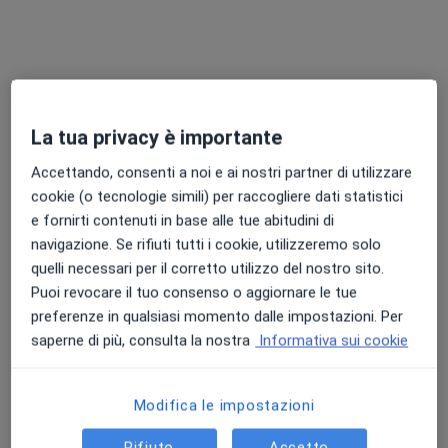
Dott. Francesco Squadrilli
·
Altro
Dermatologo, Tricologo, Venereologo
La tua privacy è importante
499 recensioni
Accettando, consenti a noi e ai nostri partner di utilizzare
Esperto in asportazione nei ed altre lesioni
cookie (o tecnologie simili) per raccogliere dati statistici
Laureato con Lode e menzione alla Federico II
e fornirti contenuti in base alle tue abitudini di
Profonda empatia e capacità esplicativa
navigazione. Se rifiuti tutti i cookie, utilizzeremo solo
quelli necessari per il corretto utilizzo del nostro sito.
Via Sergio Abate 33, Napoli
•
Mappa
Puoi revocare il tuo consenso o aggiornare le tue
Studio Dott. Francesco Squadrilli
preferenze in qualsiasi momento dalle impostazioni. Per
Mappatura nei
80 €
saperne di più, consulta la nostra
Informativa sui cookie
Questo dottore non ha ancora attivato le prenotazioni online presso questo indirizzo.
Chiedi di attivare le prenotazioni online
Modifica le impostazioni
Rifiuto
Accetto