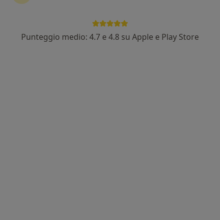
Punteggio medio: 4.7 e 4.8 su Apple e Play Store
Dr. Guido Moffa
·
Altro
Medico di medicina generale, Dermatologo
542 recensioni
Traversa I F. d'Ambrosio 9, Frattamaggiore
•
Mappa
Studio Dermatologico e Centro Laserterapia Dr Guido Moffa
Mappatura nei
da 80 €
Questo dottore non ha ancora attivato le prenotazioni online presso questo indirizzo.
Chiedi di attivare le prenotazioni online