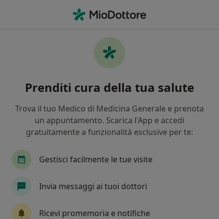
Men
Mappatura Nei • Napoli, NA
Filters
• 1
Assicurazione
Map
Mappatura nei a Napoli: cliniche e
Prenditi cura della tua salute
specialisti
In che modo ordiniamo i risultati
Trova il tuo Medico di Medicina Generale e prenota
un appuntamento. Scarica l'App e accedi
gratuitamente a funzionalità esclusive per te:
Che specializzazione stai cercando?
Dermatologo
Medico estetico
Tricologo
Gestisci facilmente le tue visite
Invia messaggi ai tuoi dottori
Ricevi promemoria e notifiche