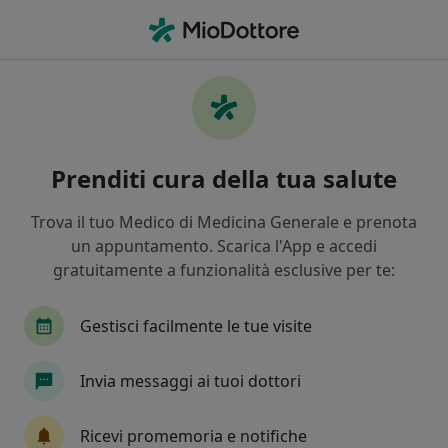
Men
Psicoterapia Individuale • Torre del Greco, NA
Filters
• 1
Mappa
Psicoterapia individuale a Torre del Greco:
Prenditi cura della tua salute
cliniche e specialisti
In che modo ordiniamo i risultati
Trova il tuo Medico di Medicina Generale e prenota
un appuntamento. Scarica l'App e accedi
gratuitamente a funzionalità esclusive per te:
Che specializzazione stai cercando?
Psicologo
Psicoterapeuta
Psicologo clinic
Gestisci facilmente le tue visite
Invia messaggi ai tuoi dottori
Ricevi promemoria e notifiche