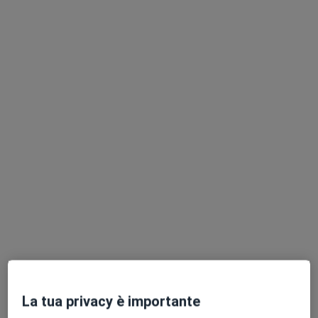
Chiedi di attivare le prenotazioni online
Dott.ssa Maria Laura Giampaglia
·
Altro
Psicologa, Psicoterapeuta, Psicologa clinica
109 recensioni
Corso Resina 230, Ercolano
•
Mappa
Studio privato
Psicoterapia individuale
da 60 €
La tua privacy è importante
Questo dottore non ha ancora attivato le prenotazioni online presso questo indirizzo.