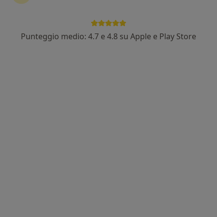
Punteggio medio: 4.7 e 4.8 su Apple e Play Store
Pagamenti online
Dott.ssa Arcangela Guadagno
·
Altro
Psicoterapeuta, Psicologa clinica, Psicologa
61 recensioni
Indirizzo
Online
Via Libertà 25, Portici Na, Portici
•
Mappa
studio privato Portici
Psicoterapia individuale
60 €
Questo dottore non ha ancora attivato le prenotazioni online presso questo indirizzo.
Chiedi di attivare le prenotazioni online