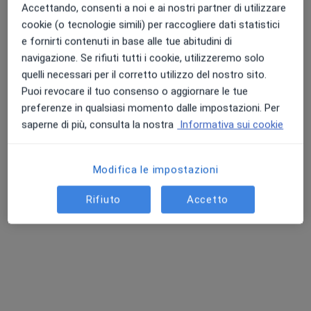
Accettando, consenti a noi e ai nostri partner di utilizzare
Chiedi di attivare le prenotazioni online
cookie (o tecnologie simili) per raccogliere dati statistici
e fornirti contenuti in base alle tue abitudini di
navigazione. Se rifiuti tutti i cookie, utilizzeremo solo
quelli necessari per il corretto utilizzo del nostro sito.
Puoi revocare il tuo consenso o aggiornare le tue
preferenze in qualsiasi momento dalle impostazioni. Per
saperne di più, consulta la nostra
Informativa sui cookie
Modifica le impostazioni
Dott.ssa Patrizia Marone
·
Altro
Psicoterapeuta, Psicologa, Psicologa clinica
Rifiuto
Accetto
11 recensioni
Indirizzo
Online
Via Nazionale 872, Torre del Greco
•
Mappa
Studio Psicofisico Integrato