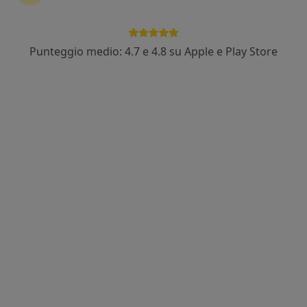
Punteggio medio: 4.7 e 4.8 su Apple e Play Store
Alberto Navone
·
Altro
Osteopata, Massofisioterapista, Posturologo
294 recensioni
Via Carlo Alberto 5, Riva presso Chieri
•
Mappa
Osteosalus Riva
Osteopatia
50 €
Questo dottore non ha ancora attivato le prenotazioni online presso questo indirizzo.
Chiedi di attivare le prenotazioni online