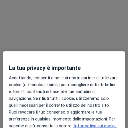
Dott.ssa Antonella Mancin
·
Altro
Fisioterapista, Osteopata
133 recensioni
Via Torino 175, San Mauro Torinese
•
Mappa
Studio Kios
Osteopatia
75 €
La tua privacy è importante
Questo dottore non ha ancora attivato le prenotazioni online presso questo indirizzo.
Accettando, consenti a noi e ai nostri partner di utilizzare
cookie (o tecnologie simili) per raccogliere dati statistici
Chiedi di attivare le prenotazioni online
e fornirti contenuti in base alle tue abitudini di
navigazione. Se rifiuti tutti i cookie, utilizzeremo solo
quelli necessari per il corretto utilizzo del nostro sito.
Puoi revocare il tuo consenso o aggiornare le tue
preferenze in qualsiasi momento dalle impostazioni. Per
saperne di più, consulta la nostra
Informativa sui cookie