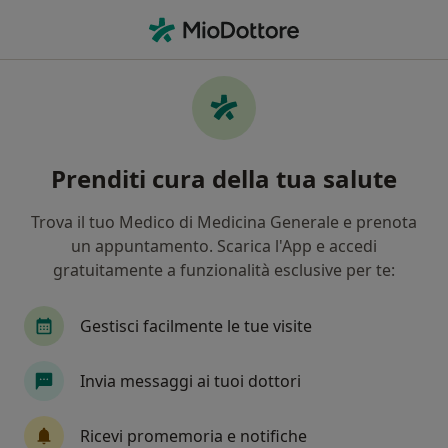
Men
Osteopatia • Riva presso Chieri, TO
Filters
• 1
Assicurazione
Map
Osteopatia a Riva presso Chieri: cliniche e
Prenditi cura della tua salute
specialisti
In che modo ordiniamo i risultati
Trova il tuo Medico di Medicina Generale e prenota
un appuntamento. Scarica l'App e accedi
gratuitamente a funzionalità esclusive per te:
Che tipo di visita vuoi prenotare?
Osteopatia
Visita di osteopatia pediatrica
Gestisci facilmente le tue visite
Invia messaggi ai tuoi dottori
Ricevi promemoria e notifiche