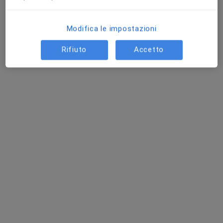
Modifica le impostazioni
Dott. Paolo Grignolio
Rifiuto
Accetto
·
Altro
Osteopata, Fisioterapista, Massofisioterapista
124 recensioni
Indirizzo 1
Indirizzo 2
Via Mazzini 3, Villastellone
•
Mappa
Centro Salus Villastellone
Seduta di osteopatia
60 €
Questo dottore non ha ancora attivato le prenotazioni online presso questo indirizzo.
Chiedi di attivare le prenotazioni online