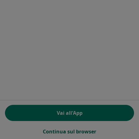
Questo dottore non ha ancora attivato le prenotazioni online presso questo indirizzo.
Chiedi di attivare le prenotazioni online
Rebecca Diaferia
Osteopata
Via Villanova 41, Buttigliera d'Asti
•
Mappa
Vai all'App
Osteopata Rebecca Diaferia
Visita osteopatica
Prezzo non disponibile
Continua sul browser
Questo dottore non ha ancora attivato le prenotazioni online presso questo indirizzo.