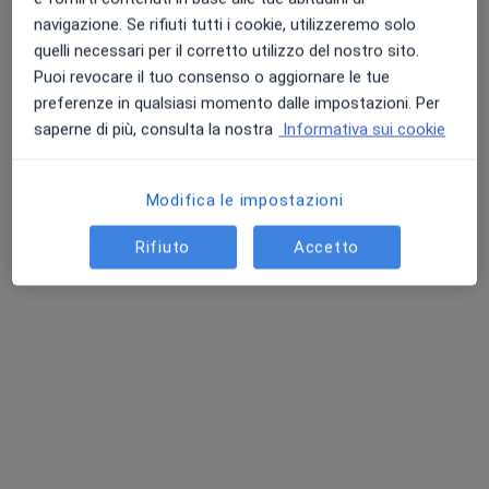
navigazione. Se rifiuti tutti i cookie, utilizzeremo solo
quelli necessari per il corretto utilizzo del nostro sito.
Puoi revocare il tuo consenso o aggiornare le tue
preferenze in qualsiasi momento dalle impostazioni. Per
saperne di più, consulta la nostra
Informativa sui cookie
Modifica le impostazioni
Dott. Paolo Scaravelli
Rifiuto
Accetto
·
Altro
Osteopata, Massoterapista
31 recensioni
Indirizzo 1
Indirizzo 2
Corso Vittorio 188, Torino
•
Mappa
Balance Lab
Prima visita osteopatica
Prestazione gratuita