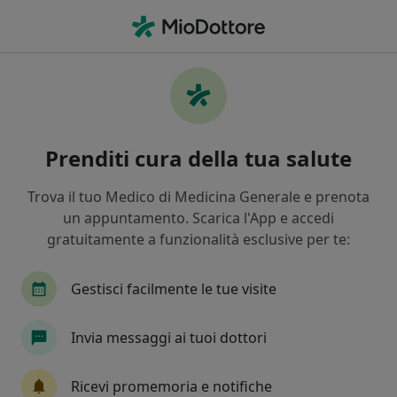
Men
Osteopata • Riva presso Chieri, TO
Filters
Assicurazione
Mappa
Osteopati a Riva presso Chieri. Prenota
Prenditi cura della tua salute
online la tua visita
In che modo ordiniamo i risultati
Trova il tuo Medico di Medicina Generale e prenota
un appuntamento. Scarica l'App e accedi
gratuitamente a funzionalità esclusive per te:
Gestisci facilmente le tue visite
Invia messaggi ai tuoi dottori
Alberto Navone
Ricevi promemoria e notifiche
·
Altro
Osteopata, Massofisioterapista, Posturologo