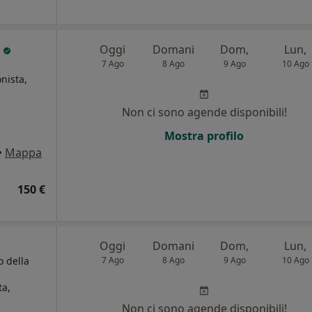
e
Oggi
Domani
Dom,
Lun,
7 Ago
8 Ago
9 Ago
10 Ago
nista,
Non ci sono agende disponibili!
i
Mostra profilo
•
Mappa
150 €
Oggi
Domani
Dom,
Lun,
o della
7 Ago
8 Ago
9 Ago
10 Ago
ta,
Non ci sono agende disponibili!