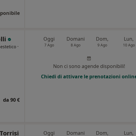
ponibile
lli
Oggi
Domani
Dom,
Lun,
7 Ago
8 Ago
9 Ago
10 Ago
·
estetico
i
Non ci sono agende disponibili!
Chiedi di attivare le prenotazioni onlin
da 90 €
Torrisi
Oggi
Domani
Dom,
Lun,