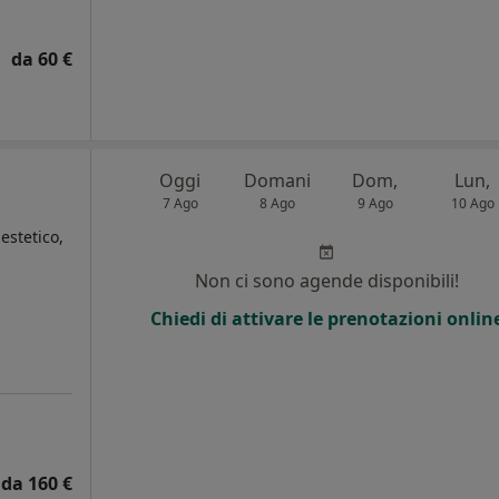
da 60 €
Oggi
Domani
Dom,
Lun,
7 Ago
8 Ago
9 Ago
10 Ago
estetico,
Non ci sono agende disponibili!
Chiedi di attivare le prenotazioni onlin
da 160 €