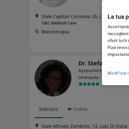
Viale Capitan Consalvo 26, Lido Di Ostia
La tua 
C&C Medical Care
Accettando,
Mesoterapia
raccogliere 
rifiuti tutt
Puoi revoca
impostazion
Dr. Stefania Cuoz
Agopuntore, Reumatologo
Modifica 
·
Altro
Omeopata
32 recensioni
Indirizzo
Online
Viale Alfredo Zambrini, 13, Lido Di Ostia