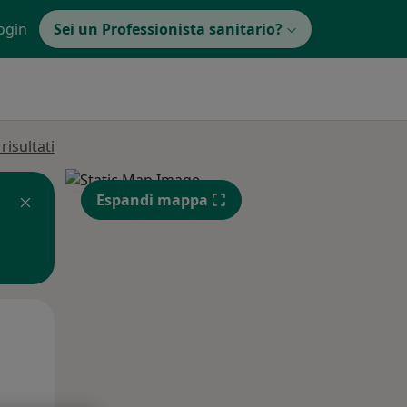
ogin
Sei un Professionista sanitario?
isultati
Espandi mappa
Mar,
Mer,
Gio,
11 Ago
12 Ago
13 Ago