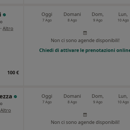
i
Oggi
Domani
Dom,
Lun,
7 Ago
8 Ago
9 Ago
10 Ago
go
·
Altro
Non ci sono agende disponibili!
Chiedi di attivare le prenotazioni onlin
100 €
lezza
Oggi
Domani
Dom,
Lun,
7 Ago
8 Ago
9 Ago
10 Ago
go
·
Altro
Non ci sono agende disponibili!