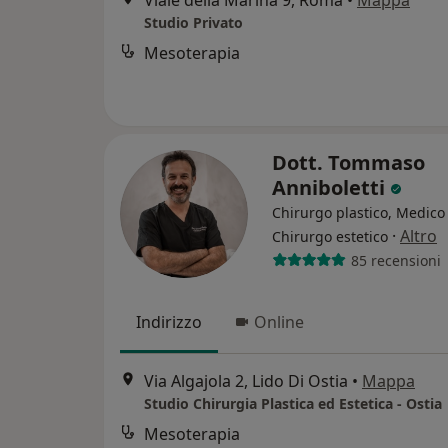
Viale della Marina 9, Roma
•
Mappa
Studio Privato
Mesoterapia
Dott. Tommaso
Anniboletti
Chirurgo plastico, Medico 
·
Altro
Chirurgo estetico
85 recensioni
Indirizzo
Online
Via Algajola 2, Lido Di Ostia
•
Mappa
Studio Chirurgia Plastica ed Estetica - Ostia
Mesoterapia