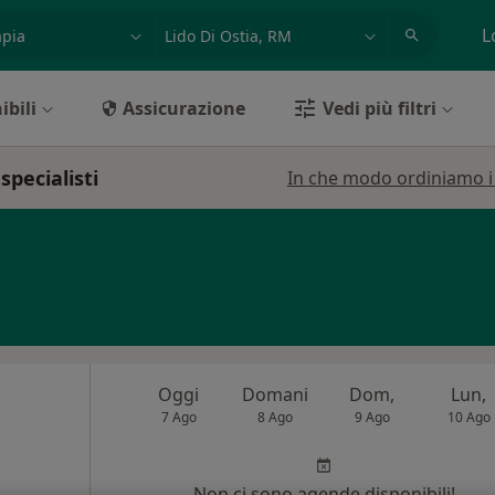
azione, medico, struttura
es: Roma
L
ibili
Assicurazione
Vedi più filtri
specialisti
In che modo ordiniamo i r
Oggi
Domani
Dom,
Lun,
7 Ago
8 Ago
9 Ago
10 Ago
Non ci sono agende disponibili!