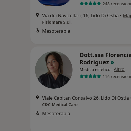
248 recension
Via dei Navicellari, 16, Lido Di Ostia
•
Ma
Fisiomare S.r.l.
Mesoterapia
Dott.ssa Florenci
Rodriguez
·
Altro
Medico estetico
116 recension
Viale Capitan Consalvo 26, Lido Di Ostia
C&C Medical Care
Mesoterapia