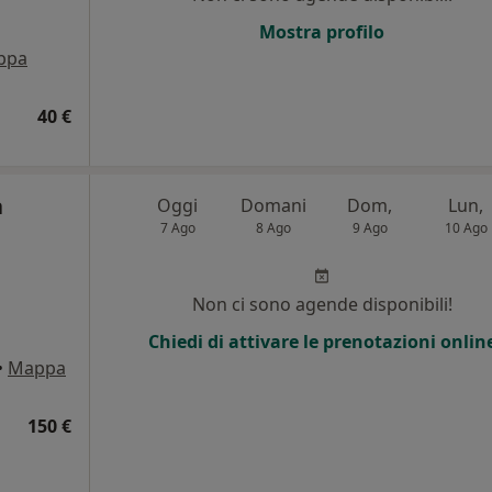
i
Mostra profilo
ppa
40 €
a
Oggi
Domani
Dom,
Lun,
7 Ago
8 Ago
9 Ago
10 Ago
i
Non ci sono agende disponibili!
Chiedi di attivare le prenotazioni onlin
•
Mappa
150 €