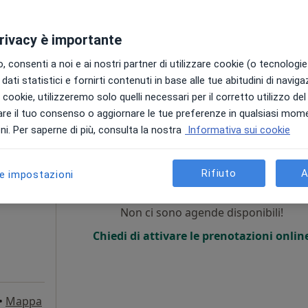
Chiedi di attivare le prenotazioni onlin
privacy è importante
•
Mappa
 consenti a noi e ai nostri partner di utilizzare cookie (o tecnologie 
700 €
dati statistici e fornirti contenuti in base alle tue abitudini di navig
i i cookie, utilizzeremo solo quelli necessari per il corretto utilizzo de
re il tuo consenso o aggiornare le tue preferenze in qualsiasi mom
i. Per saperne di più, consulta la nostra
Informativa sui cookie
zo
Oggi
Domani
Dom,
Lun,
7 Ago
8 Ago
9 Ago
10 Ago
,
Rifiuto
A
le impostazioni
Non ci sono agende disponibili!
Chiedi di attivare le prenotazioni onlin
•
Mappa