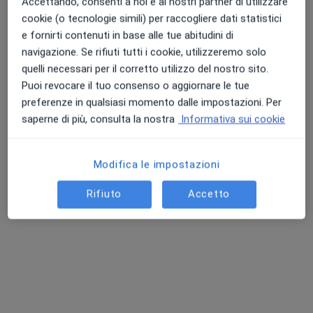
Accettando, consenti a noi e ai nostri partner di utilizzare
cookie (o tecnologie simili) per raccogliere dati statistici
e fornirti contenuti in base alle tue abitudini di
navigazione. Se rifiuti tutti i cookie, utilizzeremo solo
Dott. Giuseppe Crupi
quelli necessari per il corretto utilizzo del nostro sito.
·
Altro
Fisioterapista, Osteopata
Puoi revocare il tuo consenso o aggiornare le tue
318 recensioni
preferenze in qualsiasi momento dalle impostazioni. Per
saperne di più, consulta la nostra
Informativa sui cookie
Indirizzo
Online
Modifica le impostazioni
Via Roma 57, Santa Teresa di Riva
•
Mappa
Dott. Giuseppe Crupi Fisioterapista Osteopata
Rifiuto
Accetto
Fisioterapia
50 €
Questo dottore non ha ancora attivato le prenotazioni online presso questo indirizzo.
Chiedi di attivare le prenotazioni online