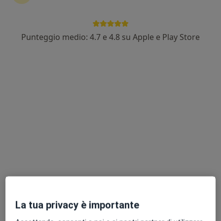
Punteggio medio: 4.7 e 4.8 su Apple e Play Store
Dott. Antonio Bonfiglio
·
Altro
Osteopata, Fisioterapista
138 recensioni
Località Briga Marina,, Messina
•
Mappa
studio privato
Fisioterapia
50 €
Questo dottore non ha ancora attivato le prenotazioni online presso questo indirizzo.
Chiedi di attivare le prenotazioni online
La tua privacy è importante