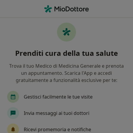
Men
Fisioterapia • Santa Teresa di Riva, ME
Filters
• 1
Assicurazione
Map
Fisioterapia a Santa Teresa di Riva: cliniche
Prenditi cura della tua salute
e specialisti
In che modo ordiniamo i risultati
Trova il tuo Medico di Medicina Generale e prenota
un appuntamento. Scarica l'App e accedi
gratuitamente a funzionalità esclusive per te:
Che tipo di visita vuoi prenotare?
Fisioterapia
Gestisci facilmente le tue visite
Invia messaggi ai tuoi dottori
Ricevi promemoria e notifiche