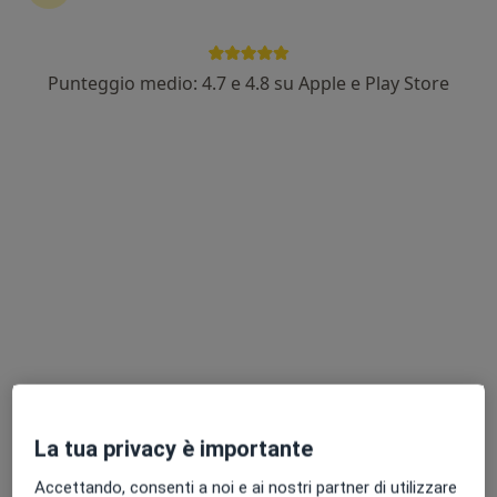
Punteggio medio: 4.7 e 4.8 su Apple e Play Store
Dott.ssa Cristina Uccellatore
·
Altro
Psicologa, Psicologa clinica
31 recensioni
Indirizzo
Online
Via Umberto I, Roccalumera
•
Mappa
Studio Roccalumera
Consulenza online
60 €
Questo dottore non ha ancora attivato le prenotazioni online presso questo indirizzo.
Chiedi di attivare le prenotazioni online
La tua privacy è importante
Accettando, consenti a noi e ai nostri partner di utilizzare