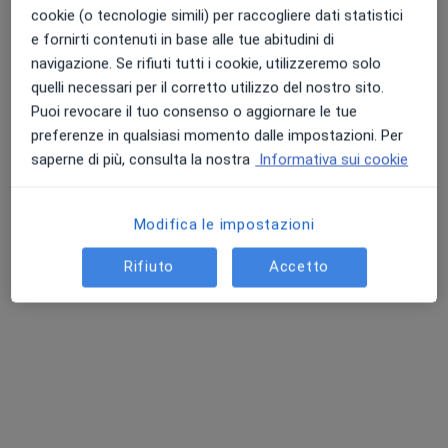
cookie (o tecnologie simili) per raccogliere dati statistici
e fornirti contenuti in base alle tue abitudini di
navigazione. Se rifiuti tutti i cookie, utilizzeremo solo
quelli necessari per il corretto utilizzo del nostro sito.
Puoi revocare il tuo consenso o aggiornare le tue
preferenze in qualsiasi momento dalle impostazioni. Per
saperne di più, consulta la nostra
Informativa sui cookie
Pagamenti online
Dott.ssa Roberta De Luca
·
Altro
Psicologa, Psicologa clinica
Modifica le impostazioni
18 recensioni
Rifiuto
Accetto
Indirizzo
Online
Corso Umberto I, 358, Nizza di Sicilia
•
Mappa
Roberta De Luca
Consulenza online
da 50 €
Questo dottore non ha ancora attivato le prenotazioni online presso questo indirizzo.