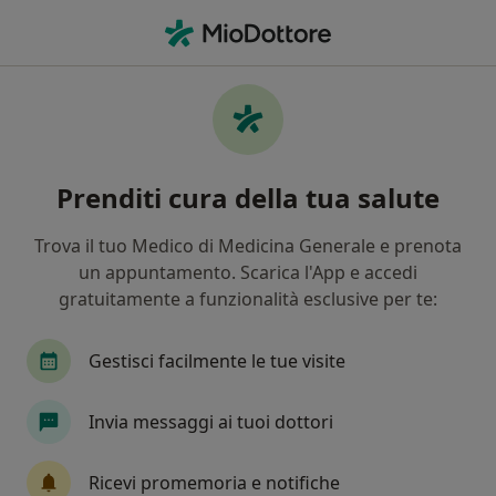
Men
Consulenza Online • Santa Teresa di Riva, ME
Filters
• 1
Assicurazione
Map
Consulenza online a Santa Teresa di Riva:
Prenditi cura della tua salute
cliniche e specialisti
In che modo ordiniamo i risultati
Trova il tuo Medico di Medicina Generale e prenota
un appuntamento. Scarica l'App e accedi
gratuitamente a funzionalità esclusive per te:
Che specializzazione stai cercando?
Psicologo
Psicologo clinico
Fisioterapista
Gestisci facilmente le tue visite
Invia messaggi ai tuoi dottori
Ricevi promemoria e notifiche