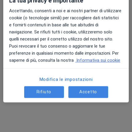
La tua privacy è importante
Questo dottore non ha ancora attivato le prenotazioni online presso questo indirizzo.
Accettando, consenti a noi e ai nostri partner di utilizzare
Chiedi di attivare le prenotazioni online
cookie (o tecnologie simili) per raccogliere dati statistici
e fornirti contenuti in base alle tue abitudini di
navigazione. Se rifiuti tutti i cookie, utilizzeremo solo
quelli necessari per il corretto utilizzo del nostro sito.
Puoi revocare il tuo consenso o aggiornare le tue
preferenze in qualsiasi momento dalle impostazioni. Per
saperne di più, consulta la nostra
Informativa sui cookie
Modifica le impostazioni
Dott. Alessandro Macchi
·
Altro
Psicologo, Psicoterapeuta
Rifiuto
Accetto
23 recensioni
Indirizzo
Online
Via Garibaldi 36, Montecatini-Terme
•
Mappa