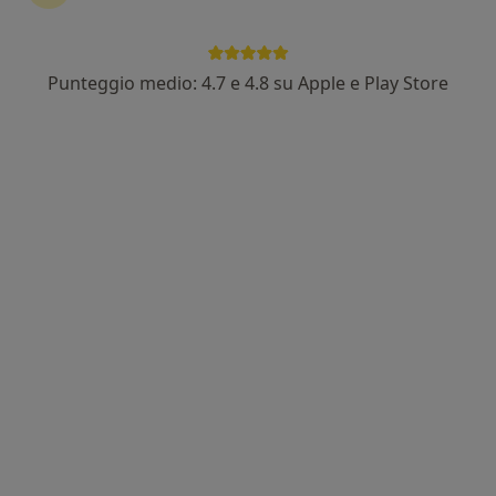
Punteggio medio: 4.7 e 4.8 su Apple e Play Store
Dott.ssa Virginia Flori
·
Altro
Psicologa, Psicologa clinica
9 recensioni
Indirizzo 1
Indirizzo 2
Online
Piazzale Italia 7, Montecatini-Terme
•
Mappa
Centro clinico Logos
Consulenza psicologica
da 60 €
Questo dottore non ha ancora attivato le prenotazioni online presso questo indirizzo.
Chiedi di attivare le prenotazioni online