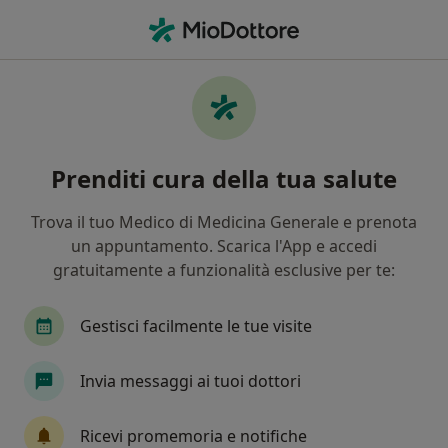
Men
Consulenza Psicologica • Montecatini-Terme, PT
Filters
• 1
Mappa
Consulenza psicologica a Montecatini-
Prenditi cura della tua salute
Terme: cliniche e specialisti
In che modo ordiniamo i risultati
Trova il tuo Medico di Medicina Generale e prenota
un appuntamento. Scarica l'App e accedi
gratuitamente a funzionalità esclusive per te:
Che specializzazione stai cercando?
Psicologo
Psicoterapeuta
Psicologo clinic
Gestisci facilmente le tue visite
Invia messaggi ai tuoi dottori
Ricevi promemoria e notifiche