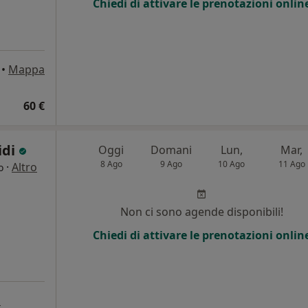
Chiedi di attivare le prenotazioni onlin
•
Mappa
60 €
idi
Oggi
Domani
Lun,
Mar,
8 Ago
9 Ago
10 Ago
11 Ago
·
Altro
o
Non ci sono agende disponibili!
Chiedi di attivare le prenotazioni onlin
a