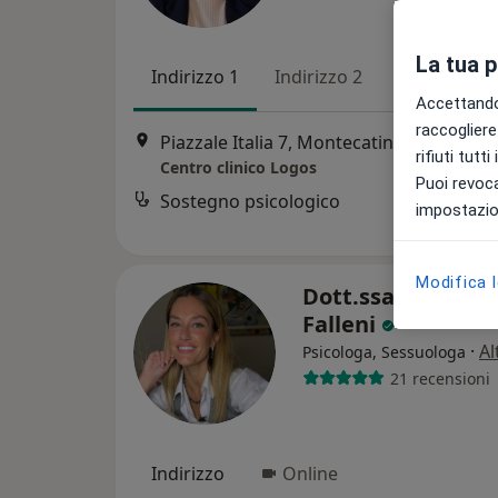
La tua 
Indirizzo 1
Indirizzo 2
Online
Accettando,
raccogliere 
Piazzale Italia 7, Montecatini-Terme
•
Ma
rifiuti tutt
Centro clinico Logos
Puoi revoca
Sostegno psicologico
impostazion
Modifica 
Dott.ssa Benedet
Falleni
·
Al
Psicologa, Sessuologa
21 recensioni
Indirizzo
Online