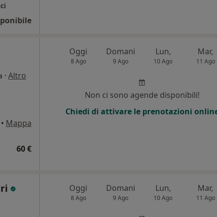
ci
ponibile
Oggi
Domani
Lun,
Mar,
8 Ago
9 Ago
10 Ago
11 Ago
·
Altro
a
Non ci sono agende disponibili!
Chiedi di attivare le prenotazioni onlin
•
Mappa
60 €
bri
Oggi
Domani
Lun,
Mar,
8 Ago
9 Ago
10 Ago
11 Ago