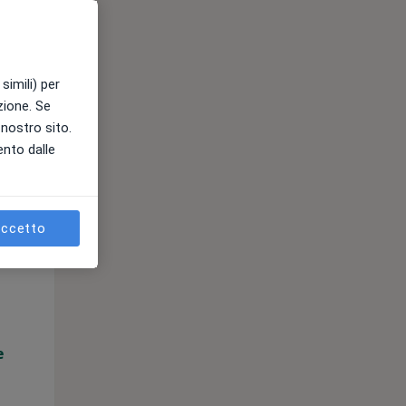
e
simili) per
azione. Se
l nostro sito.
ento dalle
ccetto
Mer,
Gio,
Ven,
12 Ago
13 Ago
14 Ago
e