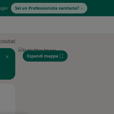
ogin
Sei un Professionista sanitario?
isultati
Espandi mappa
Mer,
Gio,
Ven,
12 Ago
13 Ago
14 Ago