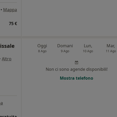
•
Mappa
75 €
issale
Oggi
Domani
Lun,
Mar,
8 Ago
9 Ago
10 Ago
11 Ago
·
Altro
Non ci sono agende disponibili!
Mostra telefono
pa
gratuita