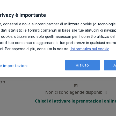
Chiedi di attivare le prenotazioni onlin
privacy è importante
 consenti a noi e ai nostri partner di utilizzare cookie (o tecnologie 
dati statistici e fornirti contenuti in base alle tue abitudini di navig
ppa
i i cookie, utilizzeremo solo quelli necessari per il corretto utilizzo de
re il tuo consenso o aggiornare le tue preferenze in qualsiasi mom
da 60 €
i. Per saperne di più, consulta la nostra
Informativa sui cookie
Rifiuto
A
le impostazioni
ta
Oggi
Domani
Lun,
Mar,
8 Ago
9 Ago
10 Ago
11 Ago
tro
Non ci sono agende disponibili!
Chiedi di attivare le prenotazioni onlin