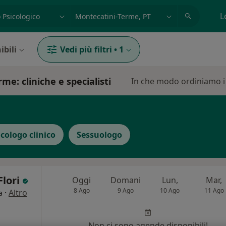
azione, medico, struttura
es: Roma
L
ibili
Vedi più filtri
•
1
e: cliniche e specialisti
In che modo ordiniamo i r
icologo clinico
Sessuologo
Flori
Oggi
Domani
Lun,
Mar,
8 Ago
9 Ago
10 Ago
11 Ago
·
Altro
a
Non ci sono agende disponibili!