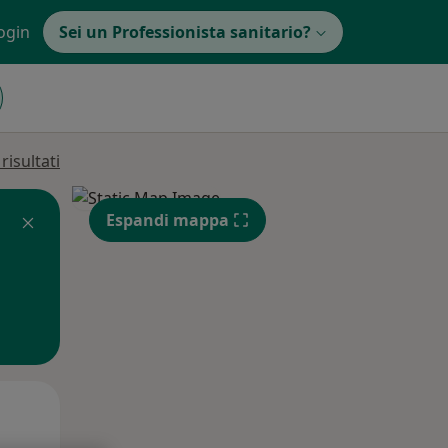
ogin
Sei un Professionista sanitario?
isultati
Espandi mappa
Mar,
Mer,
Gio,
11 Ago
12 Ago
13 Ago