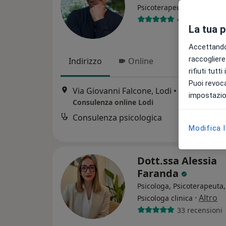
Psicoterapeuta, Psicologo
41 recensioni
La tua 
Accettando,
raccogliere 
Indirizzo
Online
rifiuti tutt
Puoi revoca
Via Giovanni Falcone, Lodi
•
Mappa
impostazion
Consulenza online Lodi
Consulenza psicologica
Modifica 
Dott.ssa Alessia
Faranda
Psicologa, Psicoterapeuta,
·
Altro
Psicologa clinica
33 recensioni