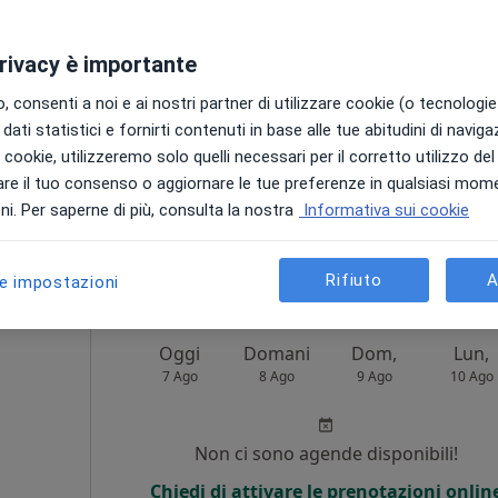
·
Altro
Non ci sono agende disponibili!
privacy è importante
Chiedi di attivare le prenotazioni onlin
 consenti a noi e ai nostri partner di utilizzare cookie (o tecnologie 
dati statistici e fornirti contenuti in base alle tue abitudini di navig
i i cookie, utilizzeremo solo quelli necessari per il corretto utilizzo de
re il tuo consenso o aggiornare le tue preferenze in qualsiasi mom
i. Per saperne di più, consulta la nostra
Informativa sui cookie
60 €
Rifiuto
A
le impostazioni
Oggi
Domani
Dom,
Lun,
7 Ago
8 Ago
9 Ago
10 Ago
Non ci sono agende disponibili!
Chiedi di attivare le prenotazioni onlin