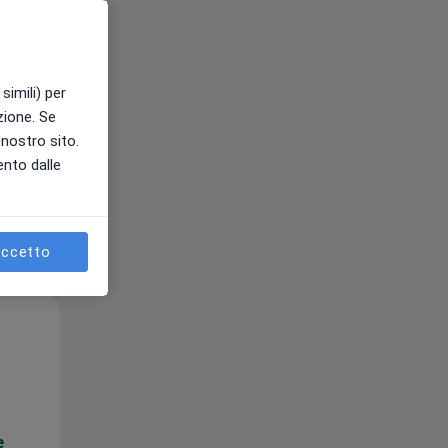
e
simili) per
azione. Se
l nostro sito.
ento dalle
ccetto
Mar,
Mer,
Gio,
11 Ago
12 Ago
13 Ago
e