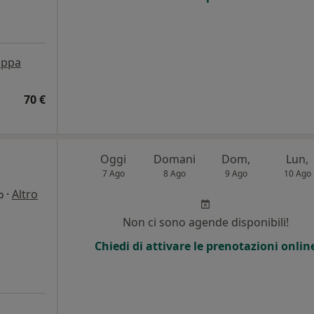
ppa
70 €
Oggi
Domani
Dom,
Lun,
7 Ago
8 Ago
9 Ago
10 Ago
·
Altro
o
Non ci sono agende disponibili!
Chiedi di attivare le prenotazioni onlin