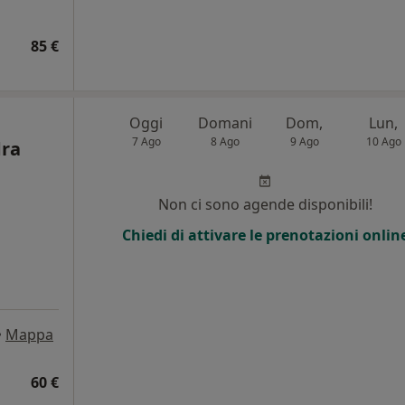
85 €
Oggi
Domani
Dom,
Lun,
7 Ago
8 Ago
9 Ago
10 Ago
dra
Non ci sono agende disponibili!
Chiedi di attivare le prenotazioni onlin
•
Mappa
60 €