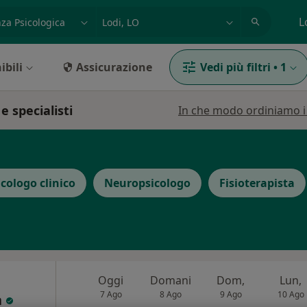
azione, medico, struttura
es: Roma
L
ibili
Assicurazione
Vedi più filtri
•
1
e specialisti
In che modo ordiniamo i r
icologo clinico
Neuropsicologo
Fisioterapista
Oggi
Domani
Dom,
Lun,
7 Ago
8 Ago
9 Ago
10 Ago
a