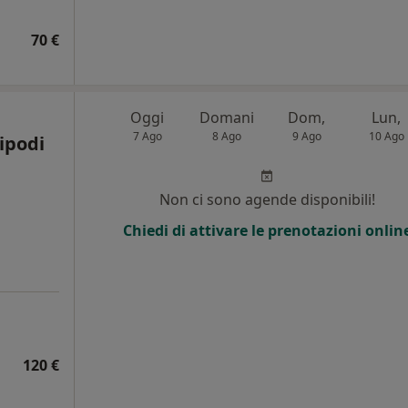
70 €
Oggi
Domani
Dom,
Lun,
7 Ago
8 Ago
9 Ago
10 Ago
ripodi
Non ci sono agende disponibili!
Chiedi di attivare le prenotazioni onlin
120 €