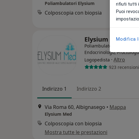
Poliambulatori Elysium
rifiuti tutt
Puoi revoca
Colposcopia con biopsia
impostazion
Elysium Med
Modifica 
Poliambulatorio
Endocrinologo, Proctologo
·
Altro
Logopedista
923 recension
Indirizzo 1
Indirizzo 2
Via Roma 60, Albignasego
•
Mappa
Elysium Med
Colposcopia con biopsia
Mostra tutte le prestazioni