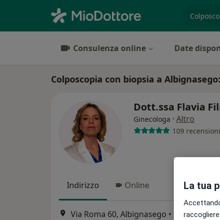
es. prest
Consulenza online
Date dispon
Colposcopia con biopsia a Albignasego: 
Dott.ssa Flavia Fi
·
Altro
Ginecologa
109 recension
Indirizzo
Online
La tua 
Accettando,
Via Roma 60, Albignasego
•
Mappa
raccogliere 