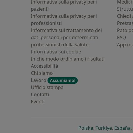
Informativa sulla privacy per i
Medici 
pazienti
Strutt
Informativa sulla privacy per i
Chiedi 
professionisti
Presta
Informativa sul trattamento dei
Patolo
dati personali per determinati
FAQ
professionisti della salute
App mo
Informativa sui cookie
In che modo ordiniamo i risultati
Accessibilità
Chi siamo
Lavoro
Assumiamo!
Ufficio stampa
Contatti
Eventi
si apre in una nu
si apre i
s
Polska
,
Türkiye
,
España
,