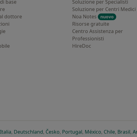
di base
Soluzione per Specialisti
ure
Soluzione per Centri Medici
al dottore
Noa Notes
nuovo
zioni
Risorse gratuite
gie
Centro Assistenza per
Professionisti
bile
HireDoc
ova scheda
n una nuova scheda
i apre in una nuova scheda
si apre in una nuova scheda
si apre in una nuova scheda
si apre in una nuova scheda
si apre in una nuova sc
si apre in una 
si apre i
si 
Italia
,
Deutschland
,
Česko
,
Portugal
,
México
,
Chile
,
Brasil
,
A