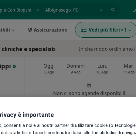
azione, medico, struttura
es: Roma
L
ibili
Assicurazione
Vedi più filtri
•
1
cliniche e specialisti
In che modo ordiniamo i r
lippi
Oggi
Domani
Lun,
Mar,
8 Ago
9 Ago
10 Ago
11 Ago
i
Non ci sono agende disponibili!
Chiedi di attivare le prenotazioni onlin
privacy è importante
 consenti a noi e ai nostri partner di utilizzare cookie (o tecnologie 
dati statistici e fornirti contenuti in base alle tue abitudini di navig