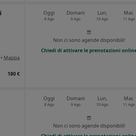
i
Oggi
Domani
Lun,
Mar,
8 Ago
9 Ago
10 Ago
11 Ago
i
Non ci sono agende disponibili!
Chiedi di attivare le prenotazioni onlin
•
Mappa
180 €
Oggi
Domani
Lun,
Mar,
8 Ago
9 Ago
10 Ago
11 Ago
Non ci sono agende disponibili!