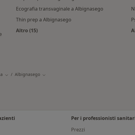
Ecografia transvaginale a Albignasego
N
Thin prep a Albignasego
P
Altro (15)
A
e
Altro nella categoria: Servizi correlati a Alb
/Convenzioni a Albignasego
ia
Albignasego
Cambia città
Cambia città
azienti
Per i professionisti sanitar
i
Prezzi