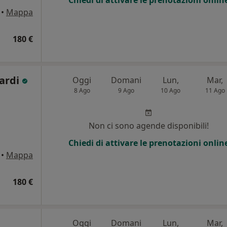
Chiedi di attivare le prenotazioni onlin
•
Mappa
180 €
gardi
Oggi
Domani
Lun,
Mar,
8 Ago
9 Ago
10 Ago
11 Ago
Non ci sono agende disponibili!
Chiedi di attivare le prenotazioni onlin
•
Mappa
180 €
Oggi
Domani
Lun,
Mar,