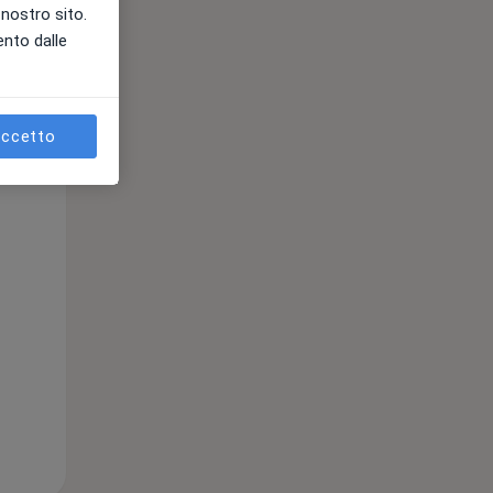
l nostro sito.
ento dalle
ccetto
Mer,
Gio,
Ven,
12 Ago
13 Ago
14 Ago