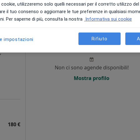
i i cookie, utilizzeremo solo quelli necessari per il corretto utilizzo de
re il tuo consenso o aggiornare le tue preferenze in qualsiasi mom
180 €
i. Per saperne di più, consulta la nostra
Informativa sui cookie
Rifiuto
A
Oggi
Domani
Lun,
Mar,
le impostazioni
8 Ago
9 Ago
10 Ago
11 Ago
,
Non ci sono agende disponibili!
i
Mostra profilo
180 €