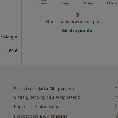
8 Ago
9 Ago
10 Ago
11 Ago
i
Non ci sono agende disponibili!
Mostra profilo
•
Mappa
180 €
Servizi correlati a Albignasego
D
Visita ginecologica a Albignasego
P
Pap test a Albignasego
G
Colposcopia a Albignasego
M