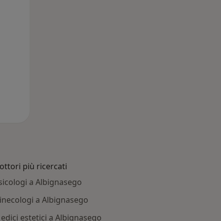
12 Ago
13 Ago
14 Ago
ottori più ricercati
sicologi a Albignasego
inecologi a Albignasego
edici estetici a Albignasego