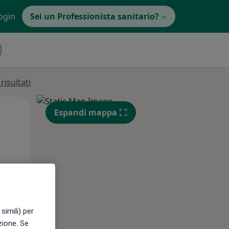
ogin
Sei un Professionista sanitario?
isultati
Mer,
Gio,
Ven,
Espandi mappa
12 Ago
13 Ago
14 Ago
e
simili) per
azione. Se