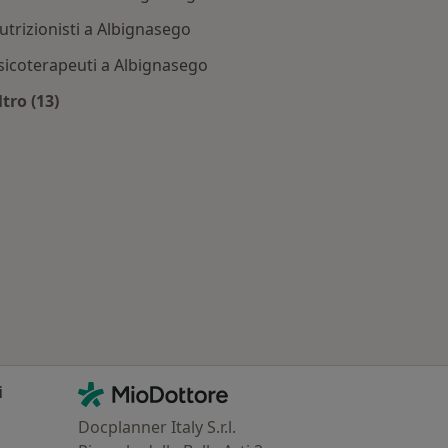
utrizionisti a Albignasego
sicoterapeuti a Albignasego
ltro (13)
ignasego
Altro nella categoria: Dottori più ricercati
Contatti
MioDottore - Homepage
i
Docplanner Italy S.r.l.